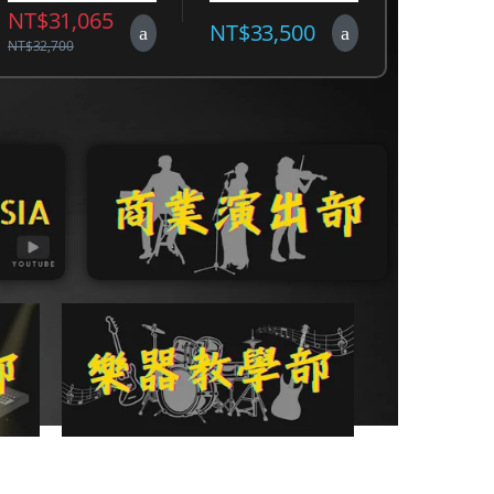
NT$
31,065
NT$
33,500
NT$
32,700