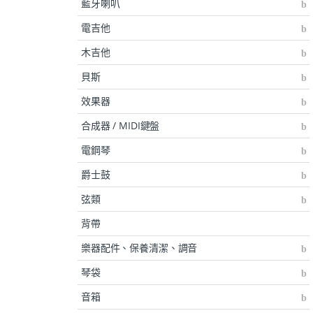
藍牙喇叭
電吉他
木吉他
貝斯
效果器
合成器 / MIDI鍵盤
電鋼琴
爵士鼓
弦類
背帶
樂器配件、保養清潔、調音
琴袋
音箱