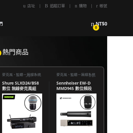
店址
追蹤訂單
購物
帳號
NT$
0
們
0
熱門商品
麥克風、監聽－無線系統
,
麥克風、監聽－無線系統
,
SHURE SLX-D 系列
SENNHEISER EW-D 系列
Shure SLXD24/B58
Sennheiser EW-D
數位 無線麥克風組
MMD945 數位頻段
無線麥克風系統