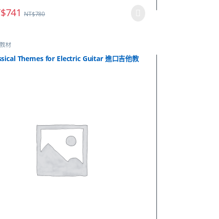
$
741
NT$
780
教材
ssical Themes for Electric Guitar 進口吉他教