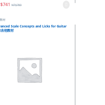
$
741
NT$
780
教材
anced Scale Concepts and Licks for Guitar
口吉他教材