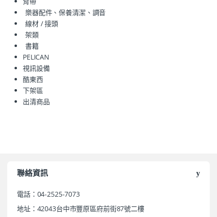
背帶
樂器配件、保養清潔、調音
線材 / 接頭
架類
書籍
PELICAN
視訊設備
酷東西
下架區
出清商品
聯絡資訊
電話：04-2525-7073
地址：42043台中市豐原區府前街87號二樓