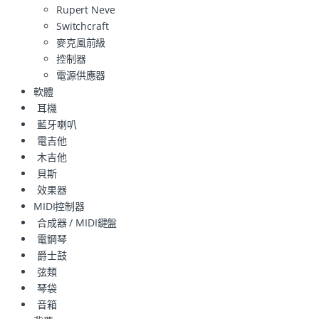
Rupert Neve
Switchcraft
麥克風前級
控制器
電源供應器
軟體
耳機
藍牙喇叭
電吉他
木吉他
貝斯
效果器
MIDI控制器
合成器 / MIDI鍵盤
電鋼琴
爵士鼓
弦類
琴袋
音箱