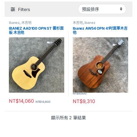
Filters
Ibanez
,
木吉他
木吉他
,
Ibanez
IBANEZ AAD100 OPN ST 雲杉面
Ibanez AW54 OPN 41吋面單木吉
板 木吉他
他
NT$
9,800
NT$
14,060
NT$
9,310
NT$
14,800
顯示所有 2 筆結果