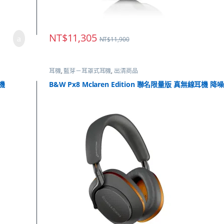
NT$
11,305
NT$
11,900
耳機
,
藍芽－耳罩式耳機
,
出清商品
耳機
B&W Px8 Mclaren Edition 聯名限量版 真無線耳機 降