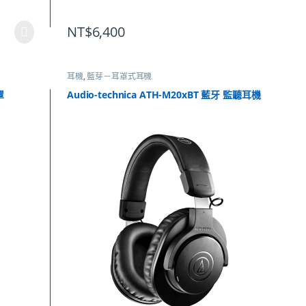
NT$
6,400
耳機
,
藍芽－耳罩式耳機
罩
Audio-technica ATH-M20xBT 藍牙 監聽耳機