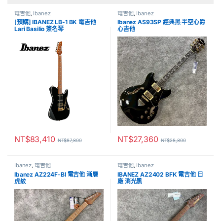
電吉他
,
Ibanez
電吉他
,
Ibanez
[預購] IBANEZ LB-1 BK 電吉他
Ibanez AS93SP 經典黑 半空心爵
Lari Basilio 簽名琴
心吉他
NT$
83,410
NT$
27,360
NT$
87,800
NT$
28,800
Ibanez
,
電吉他
電吉他
,
Ibanez
Ibanez AZ224F-BI 電吉他 漸層
IBANEZ AZ2402 BFK 電吉他 日
虎紋
廠 消光黑