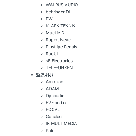
WALRUS AUDIO
behringer DI
EWI
KLARK TEKNIK
Mackie DI
Rupert Neve
Pinstripe Pedals
Radial
sE Electronics
TELEFUNKEN
監聽喇叭
Amphion
ADAM
Dynaudio
EVE audio
FOCAL
Genelec
IK MULTIMEDIA
Kali