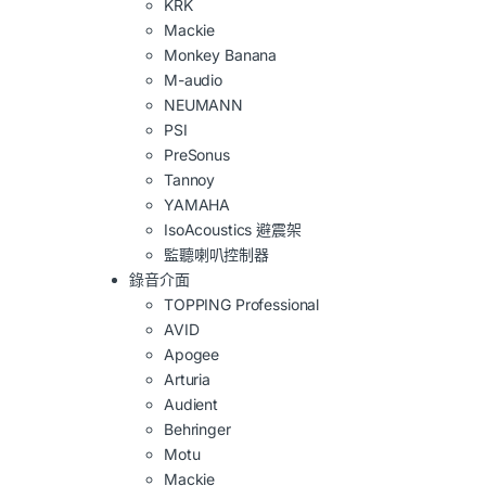
KRK
Mackie
Monkey Banana
M-audio
NEUMANN
PSI
PreSonus
Tannoy
YAMAHA
IsoAcoustics 避震架
監聽喇叭控制器
錄音介面
TOPPING Professional
AVID
Apogee
Arturia
Audient
Behringer
Motu
Mackie