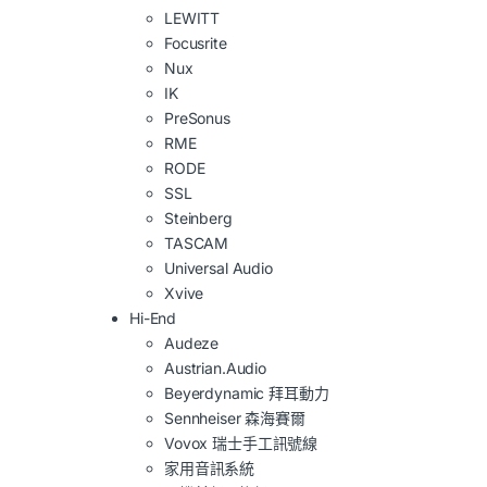
LEWITT
Focusrite
Nux
IK
PreSonus
RME
RODE
SSL
Steinberg
TASCAM
Universal Audio
Xvive
Hi-End
Audeze
Austrian.Audio
Beyerdynamic 拜耳動力
Sennheiser 森海賽爾
Vovox 瑞士手工訊號線
家用音訊系統