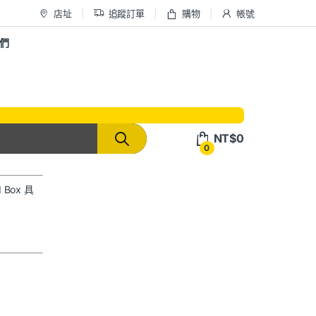
店址
追蹤訂單
購物
帳號
們
NT$
0
0
Box 具