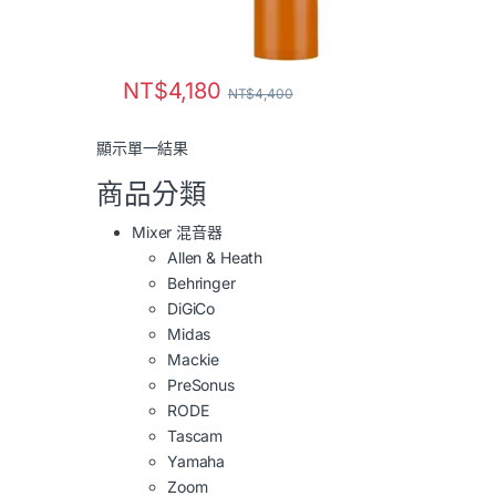
NT$
4,180
NT$
4,400
顯示單一結果
商品分類
Mixer 混音器
Allen & Heath
Behringer
DiGiCo
Midas
Mackie
PreSonus
RODE
Tascam
Yamaha
Zoom