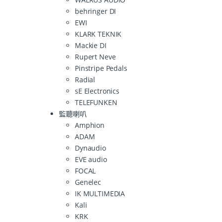
behringer DI
EWI
KLARK TEKNIK
Mackie DI
Rupert Neve
Pinstripe Pedals
Radial
sE Electronics
TELEFUNKEN
監聽喇叭
Amphion
ADAM
Dynaudio
EVE audio
FOCAL
Genelec
IK MULTIMEDIA
Kali
KRK