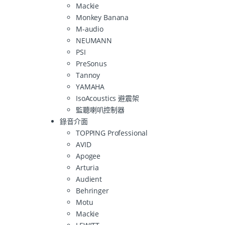
Mackie
Monkey Banana
M-audio
NEUMANN
PSI
PreSonus
Tannoy
YAMAHA
IsoAcoustics 避震架
監聽喇叭控制器
錄音介面
TOPPING Professional
AVID
Apogee
Arturia
Audient
Behringer
Motu
Mackie