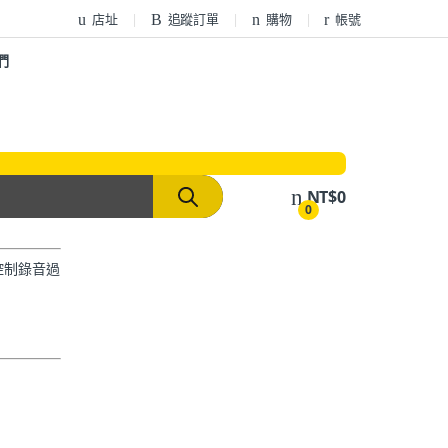
店址
追蹤訂單
購物
帳號
們
NT$
0
0
控制錄音過