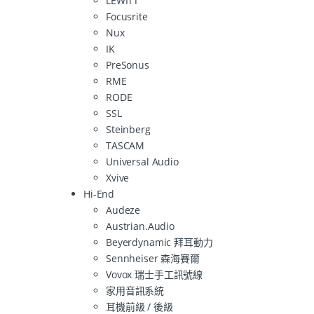
LEWITT
Focusrite
Nux
IK
PreSonus
RME
RODE
SSL
Steinberg
TASCAM
Universal Audio
Xvive
Hi-End
Audeze
Austrian.Audio
Beyerdynamic 拜耳動力
Sennheiser 森海賽爾
Vovox 瑞士手工訊號線
家用音訊系統
耳機前級 / 後級