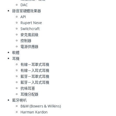
DAC
錄音室硬體效果器
API
Rupert Neve
Switchcraft
麥克風前級
控制器
電源供應器
軟體
耳機
有線－耳罩式耳機
有線－入耳式耳機
藍芽－耳罩式耳機
藍芽－入耳式耳機
抗噪耳塞
耳機分配器
藍牙喇叭
B&W (Bowers & Wilkins)
Harman Kardon