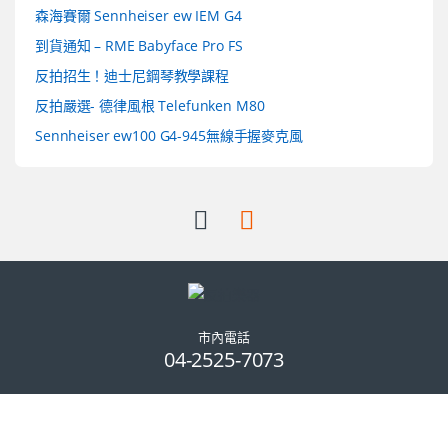
森海賽爾 Sennheiser ew IEM G4
到貨通知 – RME Babyface Pro FS
反拍招生！迪士尼鋼琴教學課程
反拍嚴選- 德律風根 Telefunken M80
Sennheiser ew100 G4-945無線手握麥克風
市內電話
04-2525-7073