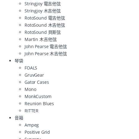
Stringjoy 電吉他弦
Stringjoy 木吉他弦
RotoSound 電吉他弦
RotoSound 木吉他弦
RotoSound 貝斯弦
Martin 木吉他弦
John Pearse 電吉他弦
John Pearse 木吉他弦
琴袋
FOALS
GruvGear
Gator Cases
Mono
MonkCustom
Reunion Blues
RITTER
音箱
Ampeg
Positive Grid