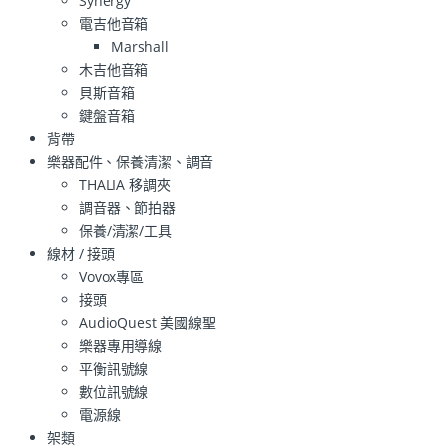
Synergy
電吉他音箱
Marshall
木吉他音箱
貝斯音箱
鍵盤音箱
背帶
樂器配件、保養清潔、調音
THALIA 移調夾
調音器、節拍器
保養/清潔/工具
線材 / 接頭
Vovox專區
接頭
AudioQuest 美國線聖
樂器專用導線
平衡訊號線
數位訊號線
電源線
架類