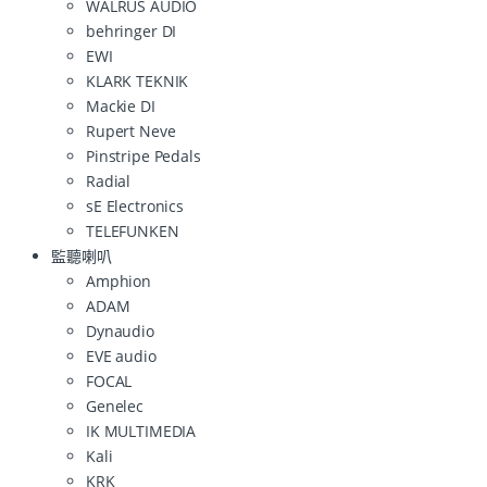
WALRUS AUDIO
behringer DI
EWI
KLARK TEKNIK
Mackie DI
Rupert Neve
Pinstripe Pedals
Radial
sE Electronics
TELEFUNKEN
監聽喇叭
Amphion
ADAM
Dynaudio
EVE audio
FOCAL
Genelec
IK MULTIMEDIA
Kali
KRK