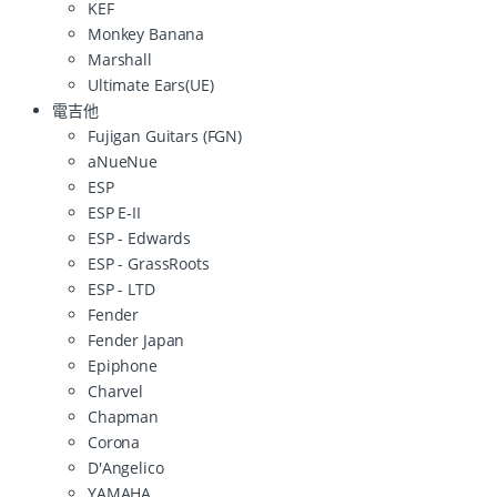
KEF
Monkey Banana
Marshall
Ultimate Ears(UE)
電吉他
Fujigan Guitars (FGN)
aNueNue
ESP
ESP E-II
ESP - Edwards
ESP - GrassRoots
ESP - LTD
Fender
Fender Japan
Epiphone
Charvel
Chapman
Corona
D'Angelico
YAMAHA