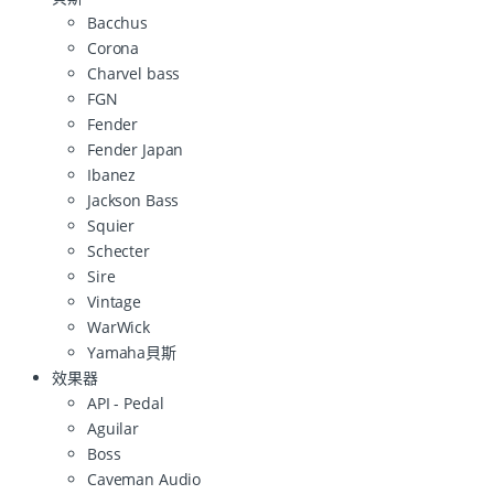
Bacchus
Corona
Charvel bass
FGN
Fender
Fender Japan
Ibanez
Jackson Bass
Squier
Schecter
Sire
Vintage
WarWick
Yamaha貝斯
效果器
API - Pedal
Aguilar
Boss
Caveman Audio