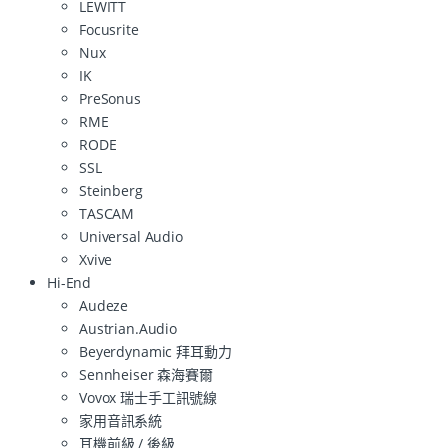
LEWITT
Focusrite
Nux
IK
PreSonus
RME
RODE
SSL
Steinberg
TASCAM
Universal Audio
Xvive
Hi-End
Audeze
Austrian.Audio
Beyerdynamic 拜耳動力
Sennheiser 森海賽爾
Vovox 瑞士手工訊號線
家用音訊系統
耳機前級 / 後級