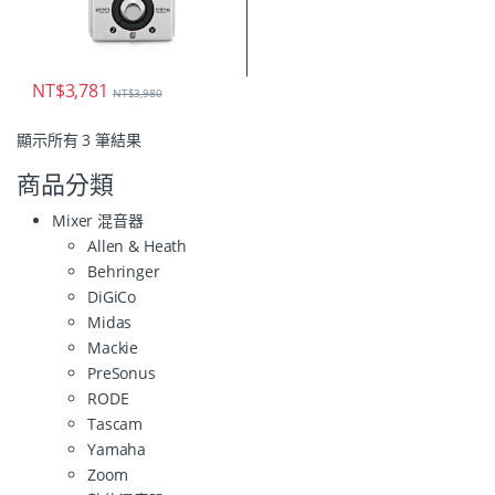
NT$
3,781
NT$
3,980
顯示所有 3 筆結果
商品分類
Mixer 混音器
Allen & Heath
Behringer
DiGiCo
Midas
Mackie
PreSonus
RODE
Tascam
Yamaha
Zoom