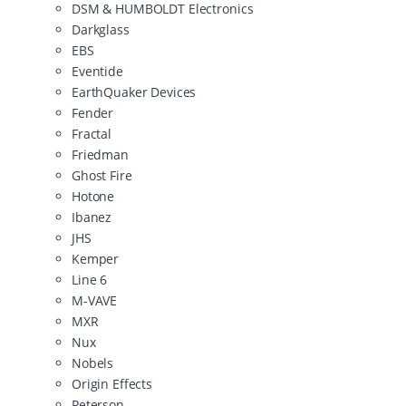
DSM & HUMBOLDT Electronics
Darkglass
EBS
Eventide
EarthQuaker Devices
Fender
Fractal
Friedman
Ghost Fire
Hotone
Ibanez
JHS
Kemper
Line 6
M-VAVE
MXR
Nux
Nobels
Origin Effects
Peterson