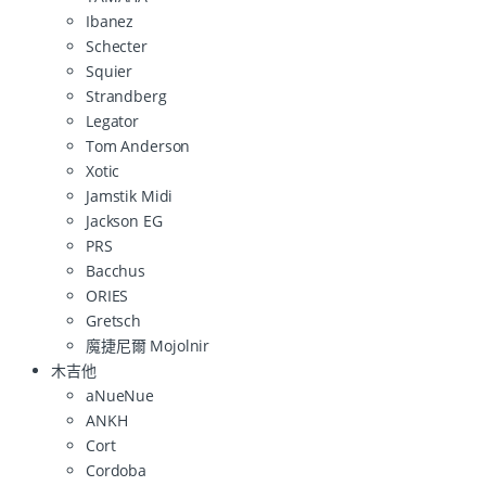
Ibanez
Schecter
Squier
Strandberg
Legator
Tom Anderson
Xotic
Jamstik Midi
Jackson EG
PRS
Bacchus
ORIES
Gretsch
魔捷尼爾 Mojolnir
木吉他
aNueNue
ANKH
Cort
Cordoba