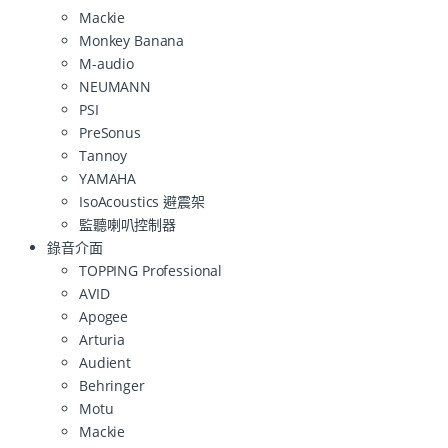
Mackie
Monkey Banana
M-audio
NEUMANN
PSI
PreSonus
Tannoy
YAMAHA
IsoAcoustics 避震架
監聽喇叭控制器
錄音介面
TOPPING Professional
AVID
Apogee
Arturia
Audient
Behringer
Motu
Mackie