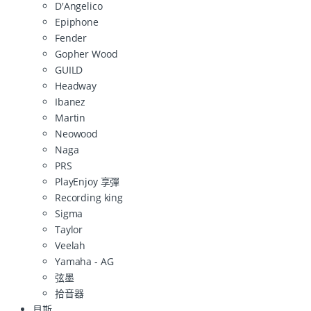
D'Angelico
Epiphone
Fender
Gopher Wood
GUILD
Headway
Ibanez
Martin
Neowood
Naga
PRS
PlayEnjoy 享彈
Recording king
Sigma
Taylor
Veelah
Yamaha - AG
弦墨
拾音器
貝斯