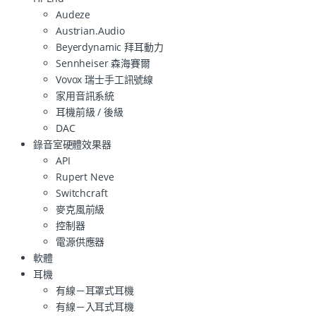
Audeze
Austrian.Audio
Beyerdynamic 拜耳動力
Sennheiser 森海賽爾
Vovox 瑞士手工訊號線
家用音訊系統
耳機前級 / 後級
DAC
錄音室硬體效果器
API
Rupert Neve
Switchcraft
麥克風前級
控制器
電源供應器
軟體
耳機
有線－耳罩式耳機
有線－入耳式耳機