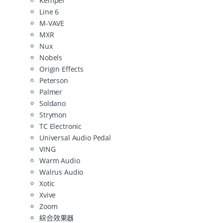
Kemper
Line 6
M-VAVE
MXR
Nux
Nobels
Origin Effects
Peterson
Palmer
Soldano
Strymon
TC Electronic
Universal Audio Pedal
VING
Warm Audio
Walrus Audio
Xotic
Xvive
Zoom
綜合效果器