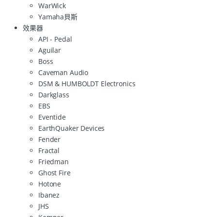
WarWick
Yamaha貝斯
效果器
API - Pedal
Aguilar
Boss
Caveman Audio
DSM & HUMBOLDT Electronics
Darkglass
EBS
Eventide
EarthQuaker Devices
Fender
Fractal
Friedman
Ghost Fire
Hotone
Ibanez
JHS