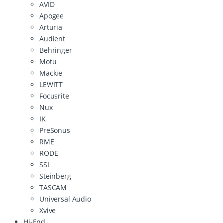
AVID
Apogee
Arturia
Audient
Behringer
Motu
Mackie
LEWITT
Focusrite
Nux
IK
PreSonus
RME
RODE
SSL
Steinberg
TASCAM
Universal Audio
Xvive
Hi-End