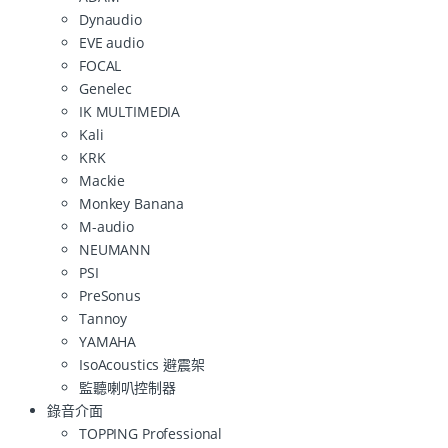
Dynaudio
EVE audio
FOCAL
Genelec
IK MULTIMEDIA
Kali
KRK
Mackie
Monkey Banana
M-audio
NEUMANN
PSI
PreSonus
Tannoy
YAMAHA
IsoAcoustics 避震架
監聽喇叭控制器
錄音介面
TOPPING Professional