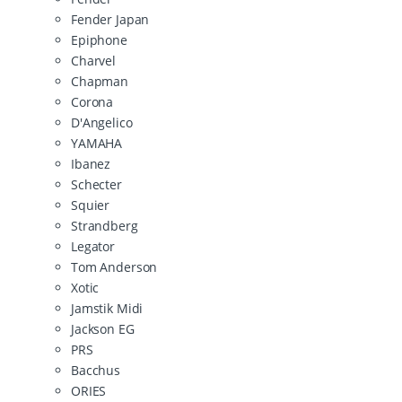
Fender Japan
Epiphone
Charvel
Chapman
Corona
D'Angelico
YAMAHA
Ibanez
Schecter
Squier
Strandberg
Legator
Tom Anderson
Xotic
Jamstik Midi
Jackson EG
PRS
Bacchus
ORIES