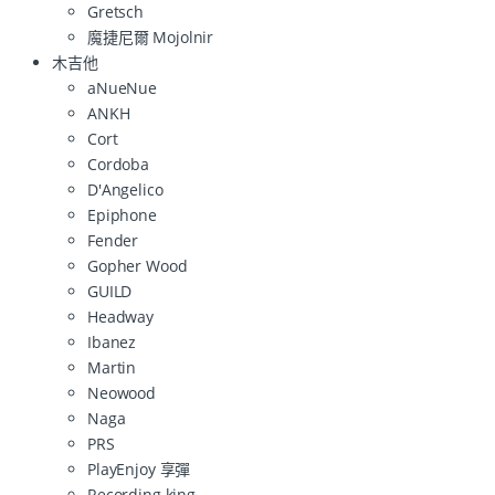
Gretsch
魔捷尼爾 Mojolnir
木吉他
aNueNue
ANKH
Cort
Cordoba
D'Angelico
Epiphone
Fender
Gopher Wood
GUILD
Headway
Ibanez
Martin
Neowood
Naga
PRS
PlayEnjoy 享彈
Recording king