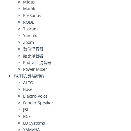
Midas
Mackie
PreSonus
RODE
Tascam
Yamaha
Zoom
數位混音器
類比混音器
Podcast 混音器
Power Mixer
PA喇叭 外場喇叭
ALTO
Bose
Electro-Voice
Fender Speaker
JBL
RCF
LD Systems
YAMAHA