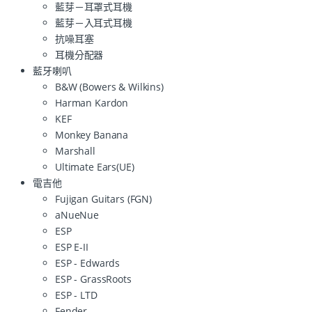
藍芽－耳罩式耳機
藍芽－入耳式耳機
抗噪耳塞
耳機分配器
藍牙喇叭
B&W (Bowers & Wilkins)
Harman Kardon
KEF
Monkey Banana
Marshall
Ultimate Ears(UE)
電吉他
Fujigan Guitars (FGN)
aNueNue
ESP
ESP E-II
ESP - Edwards
ESP - GrassRoots
ESP - LTD
Fender