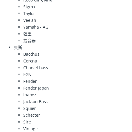
Sigma
Taylor
Veelah
Yamaha - AG
弦墨
拾音器
貝斯
Bacchus
Corona
Charvel bass
FGN
Fender
Fender Japan
Ibanez
Jackson Bass
Squier
Schecter
Sire
Vintage