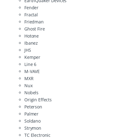
EarthQuaker Devices
Fender
Fractal
Friedman
Ghost Fire
Hotone
Ibanez
JHS
Kemper
Line 6
M-VAVE
MXR
Nux
Nobels
Origin Effects
Peterson
Palmer
Soldano
Strymon
TC Electronic