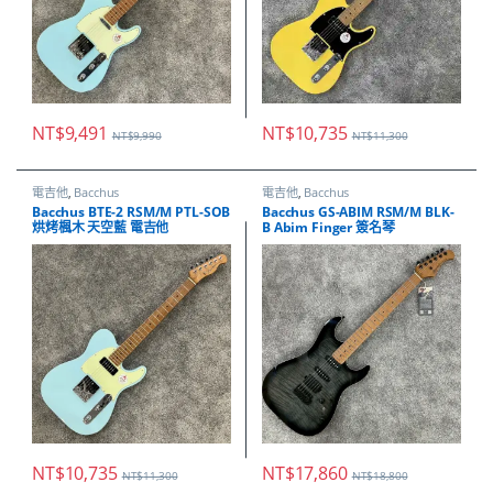
NT$
9,491
NT$
10,735
NT$
9,990
NT$
11,300
電吉他
,
Bacchus
電吉他
,
Bacchus
Bacchus BTE-2 RSM/M PTL-SOB
Bacchus GS-ABIM RSM/M BLK-
烘烤楓木 天空藍 電吉他
B Abim Finger 簽名琴
NT$
10,735
NT$
17,860
NT$
11,300
NT$
18,800