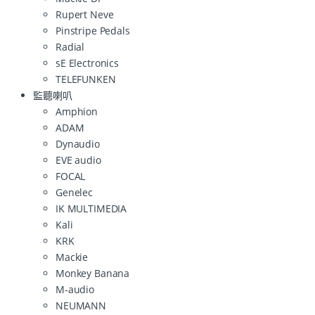
Rupert Neve
Pinstripe Pedals
Radial
sE Electronics
TELEFUNKEN
監聽喇叭
Amphion
ADAM
Dynaudio
EVE audio
FOCAL
Genelec
IK MULTIMEDIA
Kali
KRK
Mackie
Monkey Banana
M-audio
NEUMANN