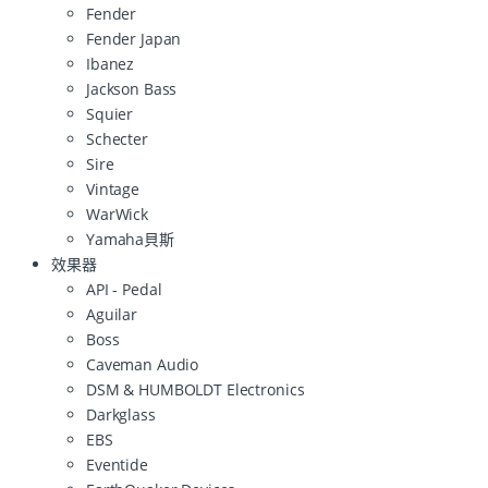
Fender
Fender Japan
Ibanez
Jackson Bass
Squier
Schecter
Sire
Vintage
WarWick
Yamaha貝斯
效果器
API - Pedal
Aguilar
Boss
Caveman Audio
DSM & HUMBOLDT Electronics
Darkglass
EBS
Eventide