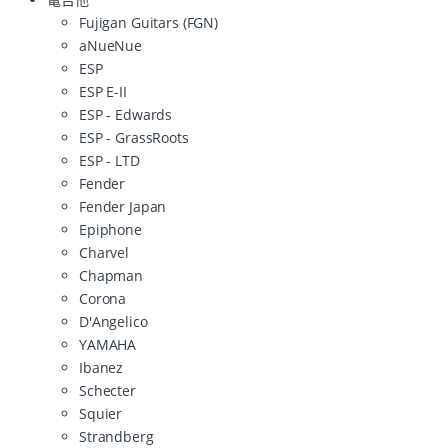
Fujigan Guitars (FGN)
aNueNue
ESP
ESP E-II
ESP - Edwards
ESP - GrassRoots
ESP - LTD
Fender
Fender Japan
Epiphone
Charvel
Chapman
Corona
D'Angelico
YAMAHA
Ibanez
Schecter
Squier
Strandberg