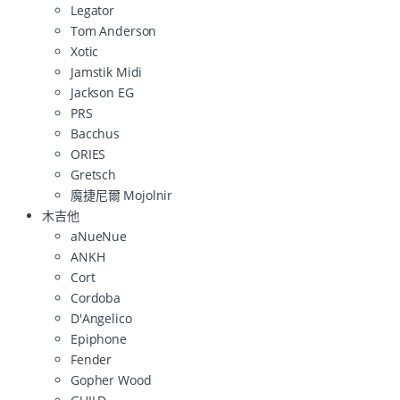
Legator
Tom Anderson
Xotic
Jamstik Midi
Jackson EG
PRS
Bacchus
ORIES
Gretsch
魔捷尼爾 Mojolnir
木吉他
aNueNue
ANKH
Cort
Cordoba
D'Angelico
Epiphone
Fender
Gopher Wood