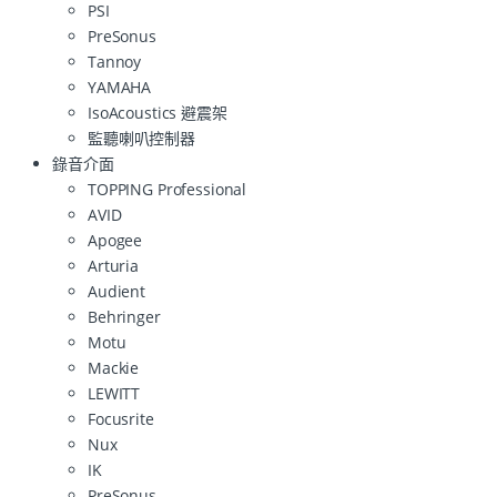
PSI
PreSonus
Tannoy
YAMAHA
IsoAcoustics 避震架
監聽喇叭控制器
錄音介面
TOPPING Professional
AVID
Apogee
Arturia
Audient
Behringer
Motu
Mackie
LEWITT
Focusrite
Nux
IK
PreSonus