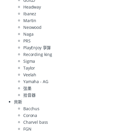
GUILD
Headway
Ibanez
Martin
Neowood
Naga
PRS
PlayEnjoy 享彈
Recording king
Sigma
Taylor
Veelah
Yamaha - AG
弦墨
拾音器
貝斯
Bacchus
Corona
Charvel bass
FGN