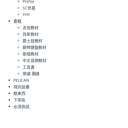
Prefox
SC世基
YHY
書籍
吉他教材
貝斯教材
爵士鼓教材
鋼琴鍵盤教材
歌唱教材
中文音樂教材
工具書
樂譜 團譜
PELICAN
視訊設備
酷東西
下架區
出清商品