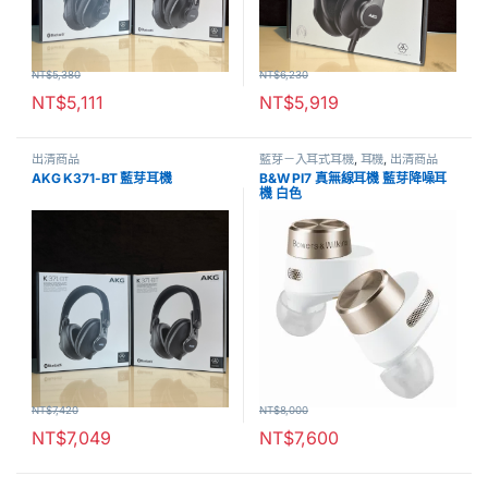
NT$
5,380
NT$
6,230
NT$
5,111
NT$
5,919
出清商品
藍芽－入耳式耳機
,
耳機
,
出清商品
AKG K371-BT 藍芽耳機
B&W PI7 真無線耳機 藍芽降噪耳
機 白色
NT$
7,420
NT$
8,000
NT$
7,049
NT$
7,600