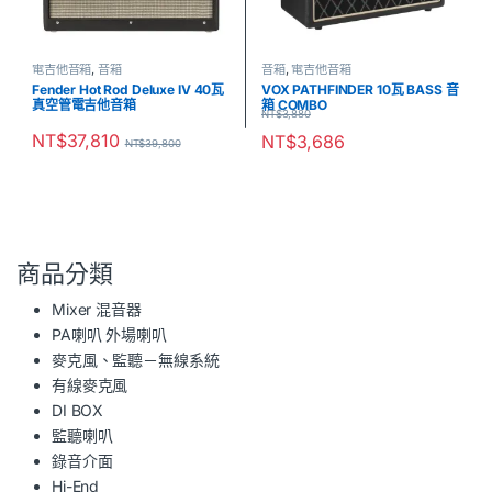
電吉他音箱
,
音箱
音箱
,
電吉他音箱
Fender Hot Rod Deluxe IV 40瓦
VOX PATHFINDER 10瓦 BASS 音
真空管電吉他音箱
箱 COMBO
NT$
3,880
NT$
37,810
NT$
3,686
NT$
39,800
商品分類
Mixer 混音器
PA喇叭 外場喇叭
麥克風、監聽－無線系統
有線麥克風
DI BOX
監聽喇叭
錄音介面
Hi-End