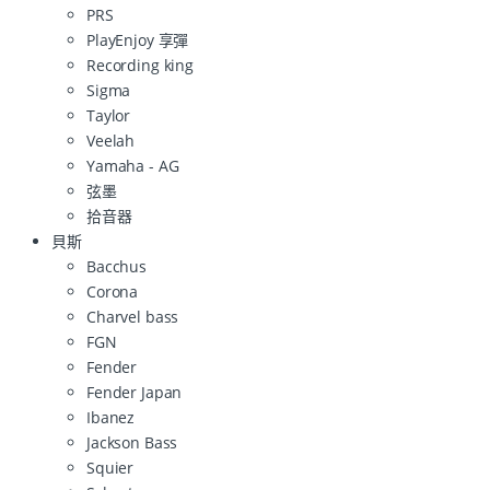
PRS
PlayEnjoy 享彈
Recording king
Sigma
Taylor
Veelah
Yamaha - AG
弦墨
拾音器
貝斯
Bacchus
Corona
Charvel bass
FGN
Fender
Fender Japan
Ibanez
Jackson Bass
Squier