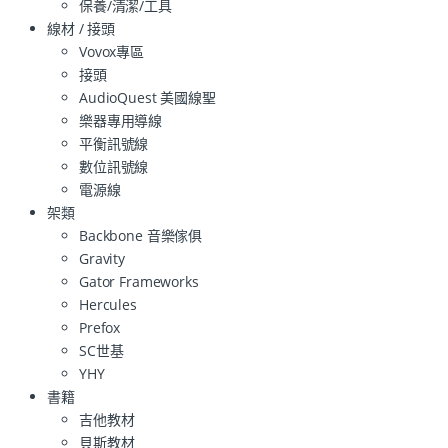
保養/清潔/工具
線材 / 接頭
Vovox專區
接頭
AudioQuest 美國線聖
樂器專用導線
平衡訊號線
數位訊號線
電源線
架類
Backbone 音樂傢俱
Gravity
Gator Frameworks
Hercules
Prefox
SC世基
YHY
書籍
吉他教材
貝斯教材