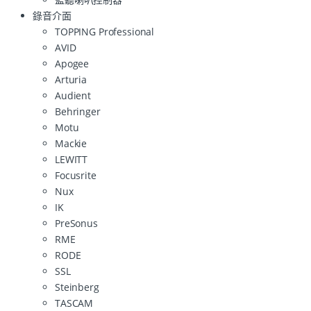
錄音介面
TOPPING Professional
AVID
Apogee
Arturia
Audient
Behringer
Motu
Mackie
LEWITT
Focusrite
Nux
IK
PreSonus
RME
RODE
SSL
Steinberg
TASCAM