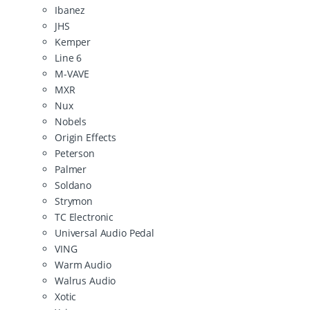
Ibanez
JHS
Kemper
Line 6
M-VAVE
MXR
Nux
Nobels
Origin Effects
Peterson
Palmer
Soldano
Strymon
TC Electronic
Universal Audio Pedal
VING
Warm Audio
Walrus Audio
Xotic