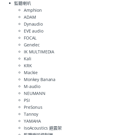
監聽喇叭
Amphion
ADAM
Dynaudio
EVE audio
FOCAL
Genelec
IK MULTIMEDIA
Kali
KRK
Mackie
Monkey Banana
M-audio
NEUMANN
PSI
PreSonus
Tannoy
YAMAHA
IsoAcoustics 避震架
監聽喇叭控制器