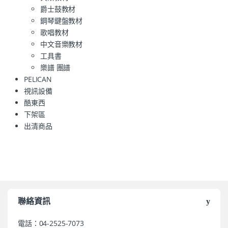
爵士鼓教材
鋼琴鍵盤教材
歌唱教材
中文音樂教材
工具書
樂譜 團譜
PELICAN
視訊設備
酷東西
下架區
出清商品
聯絡資訊
電話：04-2525-7073