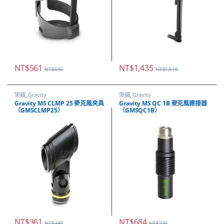
NT$
561
NT$
1,435
NT$
590
NT$
1,510
架類
,
Gravity
架類
,
Gravity
Gravity MS CLMP 25 麥克風夾具
Gravity MS QC 1B 麥克風連接器
（GMSCLMP25）
（GMSQC1B）
NT$
361
NT$
684
NT$
380
NT$
720