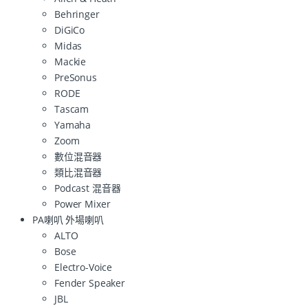
Behringer
DiGiCo
Midas
Mackie
PreSonus
RODE
Tascam
Yamaha
Zoom
數位混音器
類比混音器
Podcast 混音器
Power Mixer
PA喇叭 外場喇叭
ALTO
Bose
Electro-Voice
Fender Speaker
JBL