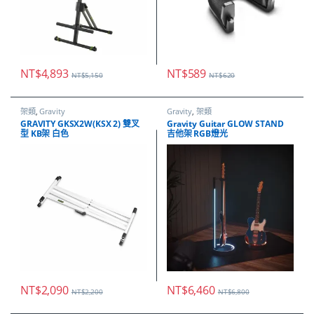
NT$
4,893
NT$
589
NT$
5,150
NT$
620
架類
,
Gravity
Gravity
,
架類
GRAVITY GKSX2W(KSX 2) 雙叉
Gravity Guitar GLOW STAND
型 KB架 白色
吉他架 RGB燈光
NT$
2,090
NT$
6,460
NT$
2,200
NT$
6,800