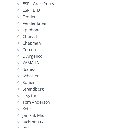
ESP - GrassRoots
ESP - LTD
Fender
Fender Japan
Epiphone
Charvel
Chapman
Corona
D'Angelico
YAMAHA
Ibanez
Schecter
Squier
Strandberg
Legator
Tom Anderson
Xotic
Jamstik Midi
Jackson EG