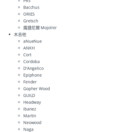
PRS
Bacchus
ORIES
Gretsch
魔捷尼爾 Mojolnir
木吉他
aNueNue
ANKH
Cort
Cordoba
D'Angelico
Epiphone
Fender
Gopher Wood
GUILD
Headway
Ibanez
Martin
Neowood
Naga