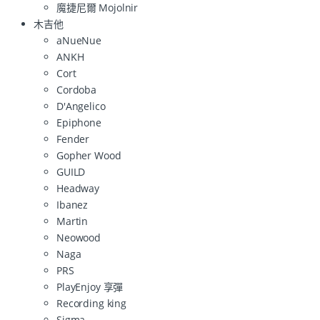
魔捷尼爾 Mojolnir
木吉他
aNueNue
ANKH
Cort
Cordoba
D'Angelico
Epiphone
Fender
Gopher Wood
GUILD
Headway
Ibanez
Martin
Neowood
Naga
PRS
PlayEnjoy 享彈
Recording king
Sigma