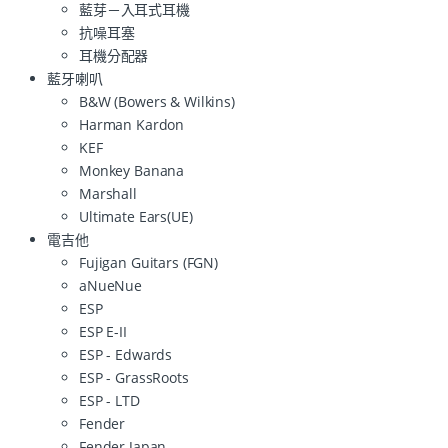
藍芽－入耳式耳機
抗噪耳塞
耳機分配器
藍牙喇叭
B&W (Bowers & Wilkins)
Harman Kardon
KEF
Monkey Banana
Marshall
Ultimate Ears(UE)
電吉他
Fujigan Guitars (FGN)
aNueNue
ESP
ESP E-II
ESP - Edwards
ESP - GrassRoots
ESP - LTD
Fender
Fender Japan