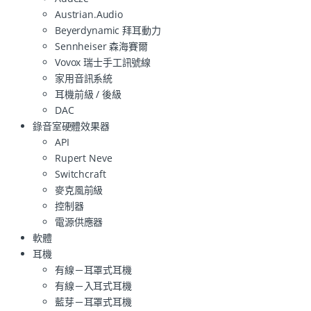
Austrian.Audio
Beyerdynamic 拜耳動力
Sennheiser 森海賽爾
Vovox 瑞士手工訊號線
家用音訊系統
耳機前級 / 後級
DAC
錄音室硬體效果器
API
Rupert Neve
Switchcraft
麥克風前級
控制器
電源供應器
軟體
耳機
有線－耳罩式耳機
有線－入耳式耳機
藍芽－耳罩式耳機