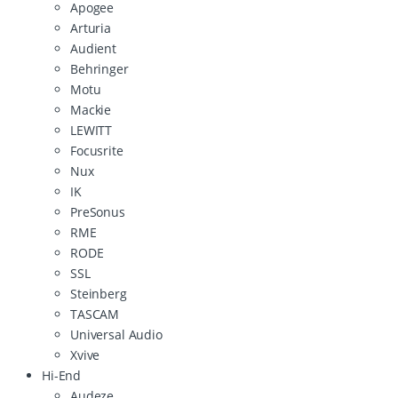
Apogee
Arturia
Audient
Behringer
Motu
Mackie
LEWITT
Focusrite
Nux
IK
PreSonus
RME
RODE
SSL
Steinberg
TASCAM
Universal Audio
Xvive
Hi-End
Audeze