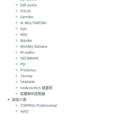
EVE audio
FOCAL
Genelec
IK MULTIMEDIA
Kali
KRK
Mackie
Monkey Banana
M-audio
NEUMANN
PSI
PreSonus
Tannoy
YAMAHA
IsoAcoustics 避震架
監聽喇叭控制器
錄音介面
TOPPING Professional
AVID