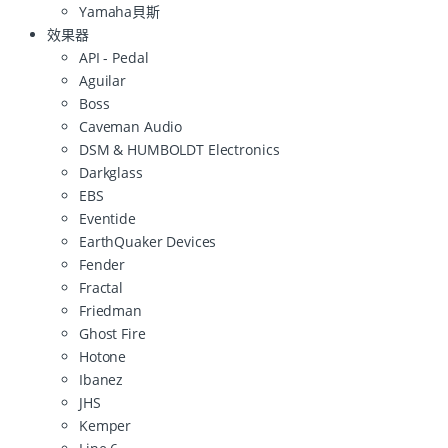
Yamaha貝斯
效果器
API - Pedal
Aguilar
Boss
Caveman Audio
DSM & HUMBOLDT Electronics
Darkglass
EBS
Eventide
EarthQuaker Devices
Fender
Fractal
Friedman
Ghost Fire
Hotone
Ibanez
JHS
Kemper