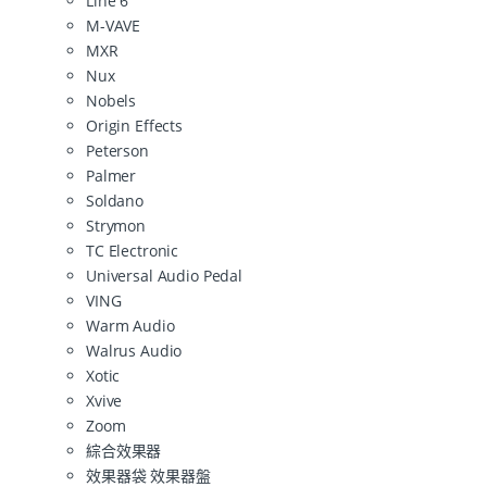
Line 6
M-VAVE
MXR
Nux
Nobels
Origin Effects
Peterson
Palmer
Soldano
Strymon
TC Electronic
Universal Audio Pedal
VING
Warm Audio
Walrus Audio
Xotic
Xvive
Zoom
綜合效果器
效果器袋 效果器盤