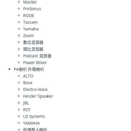
Mackie
PreSonus
RODE
Tascam
Yamaha
Zoom
數位混音器
類比混音器
Podcast 混音器
Power Mixer
PA喇叭 外場喇叭
ALTO
Bose
Electro-Voice
Fender Speaker
JBL
RCF
LD Systems
YAMAHA
街頭藝人喇叭