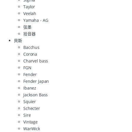
Taylor
Veelah
Yamaha - AG
弦墨
拾音器
貝斯
Bacchus
Corona
Charvel bass
FGN
Fender
Fender Japan
Ibanez
Jackson Bass
Squier
Schecter
Sire
Vintage
WarWick