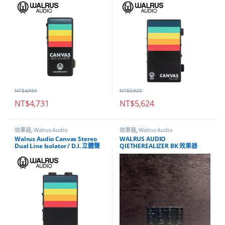
NT$
4,980
NT$
5,920
NT$
4,731
NT$
5,624
效果器
,
Walrus Audio
效果器
,
Walrus Audio
Walrus Audio Canvas Stereo
WALRUS AUDIO
Dual Line Isolator / D.I. 立體聲
QIETHEREALIZER BK 效果器
隔離器 DI