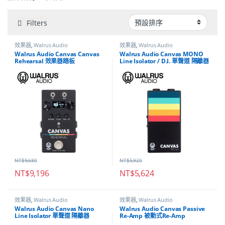
Filters
效果器
,
Walrus Audio
效果器
,
Walrus Audio
Walrus Audio Canvas Canvas
Walrus Audio Canvas MONO
Rehearsal 效果器踏板
Line Isolator / D.I. 單聲道 隔離器
DI
NT$
9,680
NT$
5,920
NT$
9,196
NT$
5,624
效果器
,
Walrus Audio
效果器
,
Walrus Audio
Walrus Audio Canvas Nano
Walrus Audio Canvas Passive
Line Isolator 單聲道 隔離器
Re-Amp 被動式Re-Amp