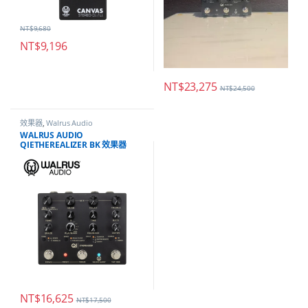
NT$
9,680
NT$
9,196
NT$
23,275
NT$
24,500
效果器
,
Walrus Audio
WALRUS AUDIO
QIETHEREALIZER BK 效果器
NT$
16,625
NT$
17,500