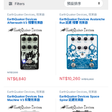
Filters
EarthQuaker Devices
,
效果器
EarthQuaker Devices
,
效果器
EarthQuaker Devices
EarthQuaker Devices Avalanche
Afterneath V3 殘響效果器
Run 延遲 殘響 效果器
NT$
7,200
NT$
10,260
NT$
6,840
NT$
10,800
EarthQuaker Devices
,
效果器
EarthQuaker Devices
,
效果器
EarthQuaker Devices Sea
EarthQuaker Devices Space
Machine V3 和聲效果器
Spiral 延遲效果器