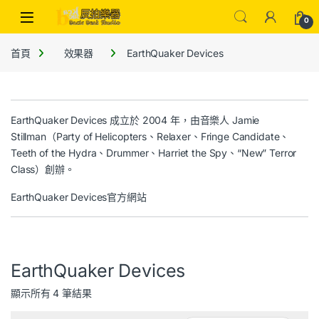
0
首頁
效果器
EarthQuaker Devices
EarthQuaker Devices 成立於 2004 年，由音樂人 Jamie
Stillman（Party of Helicopters、Relaxer、Fringe Candidate、
Teeth of the Hydra、Drummer、Harriet the Spy、“New” Terror
Class）創辦。
EarthQuaker Devices官方網站
EarthQuaker Devices
顯示所有 4 筆結果