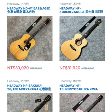
Headway
,
木吉他
Headway
,
木吉他
HEADWAY HD-V115ASE/AGED
HEADWAY HF-
全單 D桶身 電木吉他
KOBOREZAKURA 武士桑共同開
發
NT$
30,020
NT$
31,920
NT$
31,600
NT$
33,600
Headway
,
木吉他
Headway
,
木吉他
HEADWAY HF-SAKURA’
HEADWAY HF-
26/ATB MOEZAKURA 初春限定
TSUKIMIYOZAKURA KWH-
附琴盒
GRD 月見夜櫻白漸層 木吉他