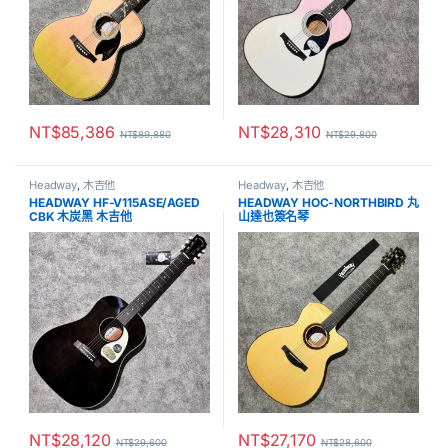
NT$
85,386
NT$
28,310
NT$
89,880
NT$
29,800
Headway
,
木吉他
Headway
,
木吉他
HEADWAY HF-V115ASE/AGED
HEADWAY HOC-NORTHBIRD 丸
CBK 木炭黑 木吉他
山達也簽名琴
NT$
28,120
NT$
27,170
NT$
29,600
NT$
28,600