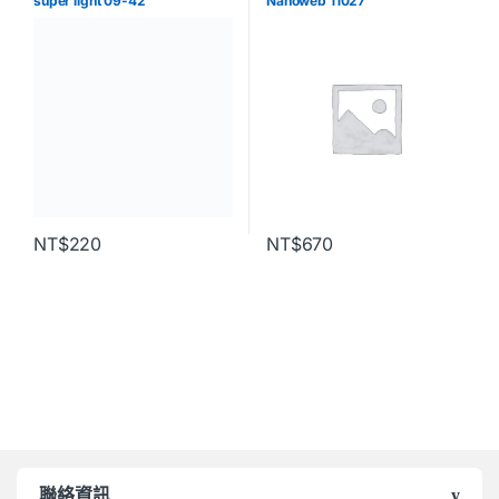
super light 09-42
Nanoweb 11027
NT$
220
NT$
670
聯絡資訊