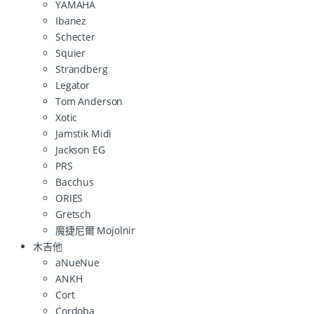
YAMAHA
Ibanez
Schecter
Squier
Strandberg
Legator
Tom Anderson
Xotic
Jamstik Midi
Jackson EG
PRS
Bacchus
ORIES
Gretsch
魔捷尼爾 Mojolnir
木吉他
aNueNue
ANKH
Cort
Cordoba