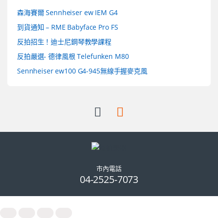
森海賽爾 Sennheiser ew IEM G4
到貨通知 – RME Babyface Pro FS
反拍招生！迪士尼鋼琴教學課程
反拍嚴選- 德律風根 Telefunken M80
Sennheiser ew100 G4-945無線手握麥克風
市內電話
04-2525-7073