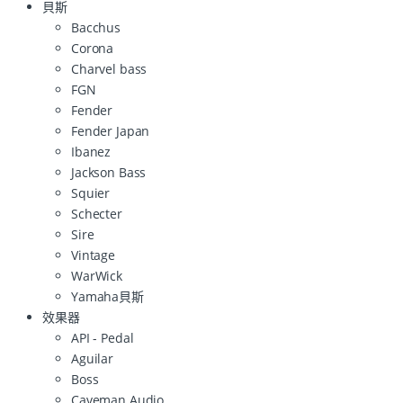
貝斯
Bacchus
Corona
Charvel bass
FGN
Fender
Fender Japan
Ibanez
Jackson Bass
Squier
Schecter
Sire
Vintage
WarWick
Yamaha貝斯
效果器
API - Pedal
Aguilar
Boss
Caveman Audio