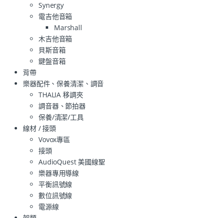
Synergy
電吉他音箱
Marshall
木吉他音箱
貝斯音箱
鍵盤音箱
背帶
樂器配件、保養清潔、調音
THALIA 移調夾
調音器、節拍器
保養/清潔/工具
線材 / 接頭
Vovox專區
接頭
AudioQuest 美國線聖
樂器專用導線
平衡訊號線
數位訊號線
電源線
架類