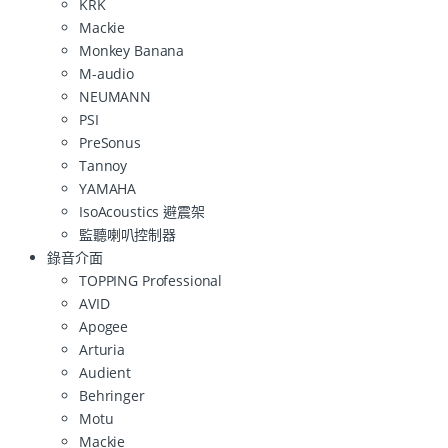
KRK
Mackie
Monkey Banana
M-audio
NEUMANN
PSI
PreSonus
Tannoy
YAMAHA
IsoAcoustics 避震架
監聽喇叭控制器
錄音介面
TOPPING Professional
AVID
Apogee
Arturia
Audient
Behringer
Motu
Mackie