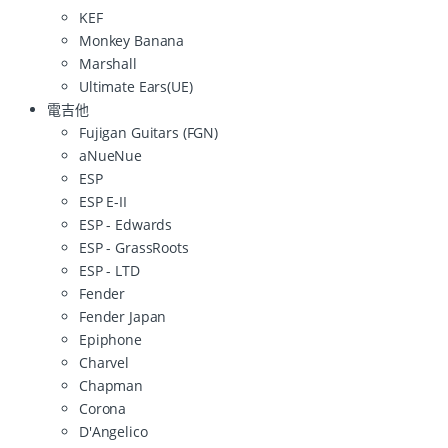
KEF
Monkey Banana
Marshall
Ultimate Ears(UE)
電吉他
Fujigan Guitars (FGN)
aNueNue
ESP
ESP E-II
ESP - Edwards
ESP - GrassRoots
ESP - LTD
Fender
Fender Japan
Epiphone
Charvel
Chapman
Corona
D'Angelico