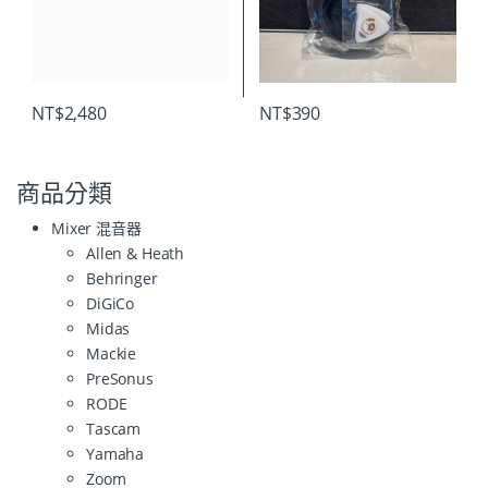
NT$
2,480
NT$
390
商品分類
Mixer 混音器
Allen & Heath
Behringer
DiGiCo
Midas
Mackie
PreSonus
RODE
Tascam
Yamaha
Zoom