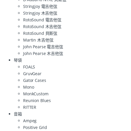
Stringjoy 電吉他弦
Stringjoy 木吉他弦
RotoSound 電吉他弦
RotoSound 木吉他弦
RotoSound 貝斯弦
Martin 木吉他弦
John Pearse 電吉他弦
John Pearse 木吉他弦
琴袋
FOALS
GruvGear
Gator Cases
Mono
MonkCustom
Reunion Blues
RITTER
音箱
Ampeg
Positive Grid