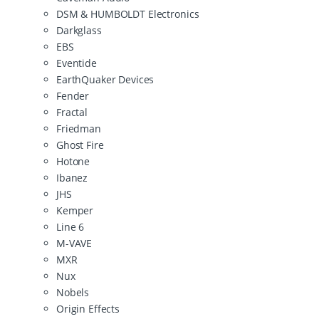
DSM & HUMBOLDT Electronics
Darkglass
EBS
Eventide
EarthQuaker Devices
Fender
Fractal
Friedman
Ghost Fire
Hotone
Ibanez
JHS
Kemper
Line 6
M-VAVE
MXR
Nux
Nobels
Origin Effects