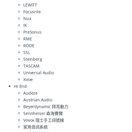
LEWITT
Focusrite
Nux
IK
PreSonus
RME
RODE
SSL
Steinberg
TASCAM
Universal Audio
Xvive
Hi-End
Audeze
Austrian.Audio
Beyerdynamic 拜耳動力
Sennheiser 森海賽爾
Vovox 瑞士手工訊號線
家用音訊系統