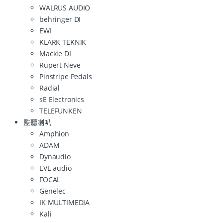
WALRUS AUDIO
behringer DI
EWI
KLARK TEKNIK
Mackie DI
Rupert Neve
Pinstripe Pedals
Radial
sE Electronics
TELEFUNKEN
監聽喇叭
Amphion
ADAM
Dynaudio
EVE audio
FOCAL
Genelec
IK MULTIMEDIA
Kali