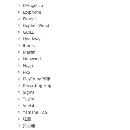
D'Angelico
Epiphone
Fender
Gopher Wood
GUILD
Headway
Ibanez
Martin
Neowood
Naga
PRS
PlayEnjoy 享彈
Recording king
Sigma
Taylor
Veelah
Yamaha - AG
弦墨
拾音器