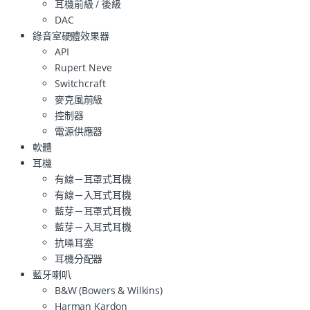
耳機前級 / 後級
DAC
錄音室硬體效果器
API
Rupert Neve
Switchcraft
麥克風前級
控制器
電源供應器
軟體
耳機
有線－耳罩式耳機
有線－入耳式耳機
藍芽－耳罩式耳機
藍芽－入耳式耳機
抗噪耳塞
耳機分配器
藍牙喇叭
B&W (Bowers & Wilkins)
Harman Kardon