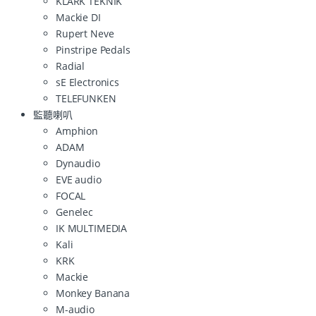
KLARK TEKNIK
Mackie DI
Rupert Neve
Pinstripe Pedals
Radial
sE Electronics
TELEFUNKEN
監聽喇叭
Amphion
ADAM
Dynaudio
EVE audio
FOCAL
Genelec
IK MULTIMEDIA
Kali
KRK
Mackie
Monkey Banana
M-audio