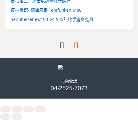
反拍招生！迪士尼鋼琴教學課程
反拍嚴選- 德律風根 Telefunken M80
Sennheiser ew100 G4-945無線手握麥克風
市內電話
04-2525-7073