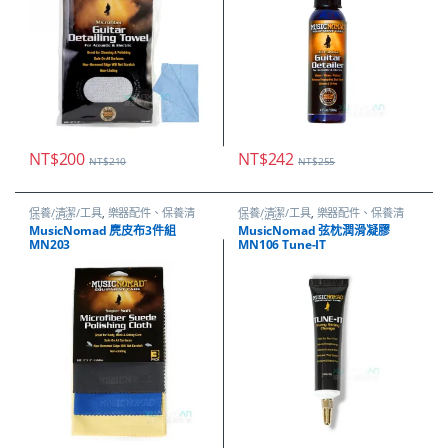
NT$
200
NT$
242
NT$
210
NT$
255
保養/清潔/工具
,
樂器配件、保養清
保養/清潔/工具
,
樂器配件、保養清
潔、調音
潔、調音
MusicNomad 麂皮布3件組
MusicNomad 弦枕潤滑凝膠
MN203
MN106 Tune-IT