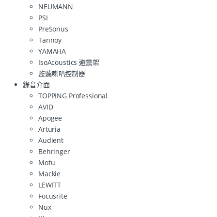
NEUMANN
PSI
PreSonus
Tannoy
YAMAHA
IsoAcoustics 避震架
監聽喇叭控制器
錄音介面
TOPPING Professional
AVID
Apogee
Arturia
Audient
Behringer
Motu
Mackie
LEWITT
Focusrite
Nux