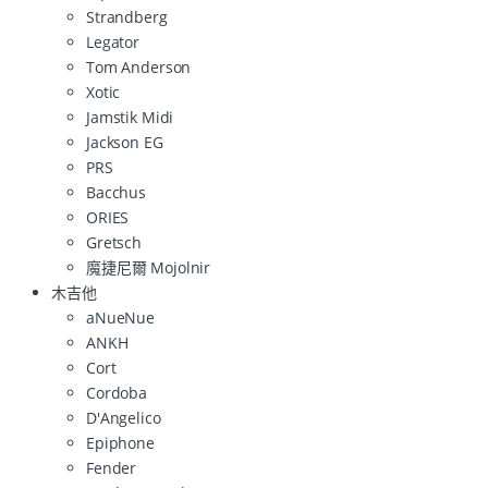
Strandberg
Legator
Tom Anderson
Xotic
Jamstik Midi
Jackson EG
PRS
Bacchus
ORIES
Gretsch
魔捷尼爾 Mojolnir
木吉他
aNueNue
ANKH
Cort
Cordoba
D'Angelico
Epiphone
Fender