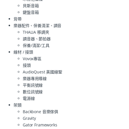
貝斯音箱
鍵盤音箱
背帶
樂器配件、保養清潔、調音
THALIA 移調夾
調音器、節拍器
保養/清潔/工具
線材 / 接頭
Vovox專區
接頭
AudioQuest 美國線聖
樂器專用導線
平衡訊號線
數位訊號線
電源線
架類
Backbone 音樂傢俱
Gravity
Gator Frameworks