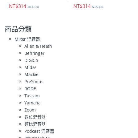
NT$
314
NT$
314
NT$
330
NT$
330
商品分類
Mixer 混音器
Allen & Heath
Behringer
DiGiCo
Midas
Mackie
PreSonus
RODE
Tascam
Yamaha
Zoom
數位混音器
類比混音器
Podcast 混音器