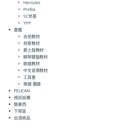
Hercules
Prefox
SC世基
YHY
書籍
吉他教材
貝斯教材
爵士鼓教材
鋼琴鍵盤教材
歌唱教材
中文音樂教材
工具書
樂譜 團譜
PELICAN
視訊設備
酷東西
下架區
出清商品