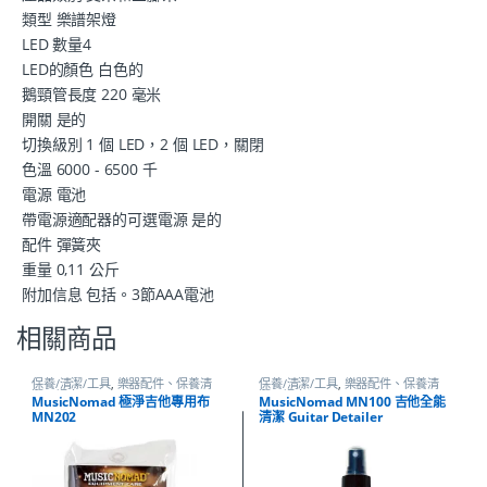
類型 樂譜架燈
LED 數量4
LED的顏色 白色的
鵝頸管長度 220 毫米
開關 是的
切換級別 1 個 LED，2 個 LED，關閉
色溫 6000 - 6500 千
電源 電池
帶電源適配器的可選電源 是的
配件 彈簧夾
重量 0,11 公斤
附加信息 包括。3節AAA電池
相關商品
保養/清潔/工具
,
樂器配件、保養清
保養/清潔/工具
,
樂器配件、保養清
潔、調音
潔、調音
MusicNomad 極淨吉他專用布
MusicNomad MN100 吉他全能
MN202
清潔 Guitar Detailer