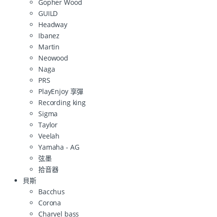
Gopher Wood
GUILD
Headway
Ibanez
Martin
Neowood
Naga
PRS
PlayEnjoy 享彈
Recording king
Sigma
Taylor
Veelah
Yamaha - AG
弦墨
拾音器
貝斯
Bacchus
Corona
Charvel bass