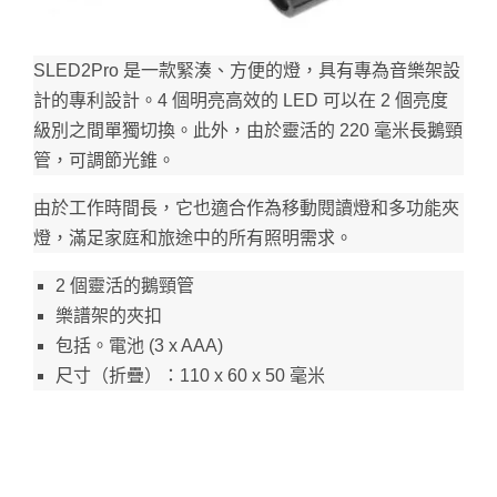
SLED2Pro 是一款緊湊、方便的燈，具有專為音樂架設
計的專利設計。
4 個明亮高效的 LED 可以在 2 個亮度
級別之間單獨切換。
此外，由於靈活的 220 毫米長鵝頸
管，可調節光錐。
由於工作時間長，它也適合作為移動閱讀燈和多功能夾
燈，滿足家庭和旅途中的所有照明需求。
2 個靈活的鵝頸管
樂譜架的夾扣
包括。
電池 (3 x AAA)
尺寸（折疊）：110 x 60 x 50 毫米