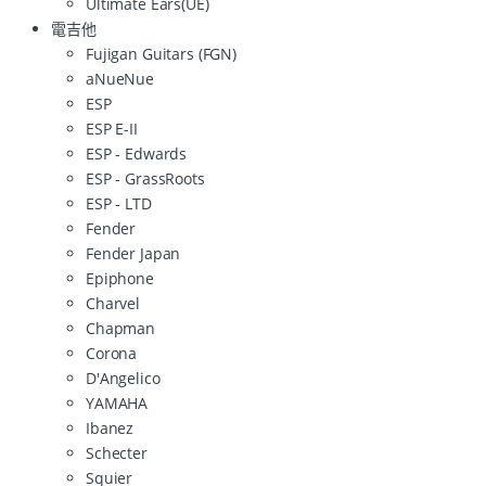
Ultimate Ears(UE)
電吉他
Fujigan Guitars (FGN)
aNueNue
ESP
ESP E-II
ESP - Edwards
ESP - GrassRoots
ESP - LTD
Fender
Fender Japan
Epiphone
Charvel
Chapman
Corona
D'Angelico
YAMAHA
Ibanez
Schecter
Squier