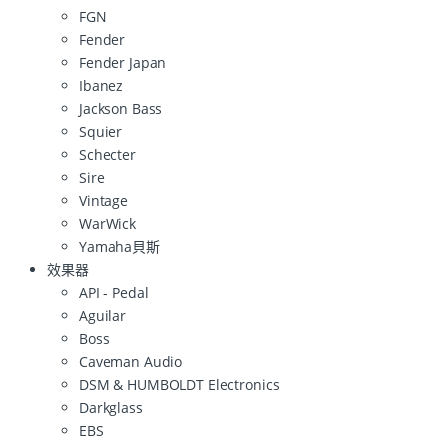
FGN
Fender
Fender Japan
Ibanez
Jackson Bass
Squier
Schecter
Sire
Vintage
WarWick
Yamaha貝斯
效果器
API - Pedal
Aguilar
Boss
Caveman Audio
DSM & HUMBOLDT Electronics
Darkglass
EBS