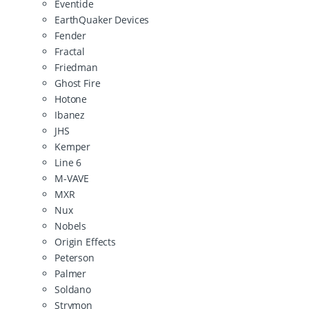
Eventide
EarthQuaker Devices
Fender
Fractal
Friedman
Ghost Fire
Hotone
Ibanez
JHS
Kemper
Line 6
M-VAVE
MXR
Nux
Nobels
Origin Effects
Peterson
Palmer
Soldano
Strymon