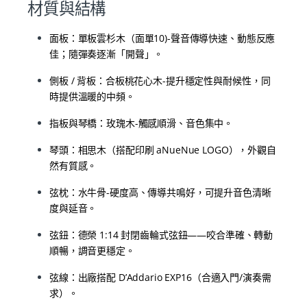
材質與結構
面板：單板雲杉木（面單10)-聲音傳導快速、動態反應
佳；隨彈奏逐漸「開聲」。
側板 / 背板：合板桃花心木-
提升穩定性與耐候性，同
時提供溫暖的中頻。
指板與琴橋：玫瑰木-觸感順滑、音色集中。
琴頭：相思木（搭配印刷 aNueNue LOGO），外觀自
然有質感。
弦枕：水牛骨-硬度高、傳導共鳴好，可提升音色清晰
度與延音。
弦鈕：德榮 1:14 封閉齒輪式弦鈕——咬合準確、轉動
順暢，調音更穩定。
弦線：出廠搭配 D’Addario EXP16（合適入門/演奏需
求）。