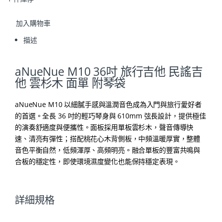
加入購物車
描述
aNueNue M10 36吋 旅行吉他 民謠吉
他 雲杉木 面單 附琴袋
aNueNue M10 以細膩手感與溫潤音色成為入門與旅行愛好者
的首選。全長 36 吋的輕巧琴身與 610mm 弦長設計，提供極佳
的演奏舒適度與便攜性。面板採用單板雲杉木，聲音傳導快
速、清亮有彈性；搭配桃花心木背側板，中頻溫暖厚實，整體
音色平衡自然，低頻渾厚、高頻明亮。融合單板的豐富共鳴與
合板的穩定性，即使環境濕度變化也能保持穩定表現。
詳細規格