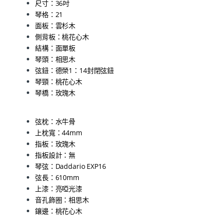
尺寸：36吋
琴格：21
面板：雲杉木
側背板：桃花心木
結構：面單板
琴頭：相思木
弦鈕：德榮1：14封閉弦鈕
琴頸：桃花心木
琴橋：玫瑰木
弦枕：水牛骨
上枕寬：44mm
指板：玫瑰木
指板設計：無
琴弦：Daddario EXP16
弦長：610mm
上漆：亮啞光漆
音孔飾圈：相思木
鑲邊：桃花心木