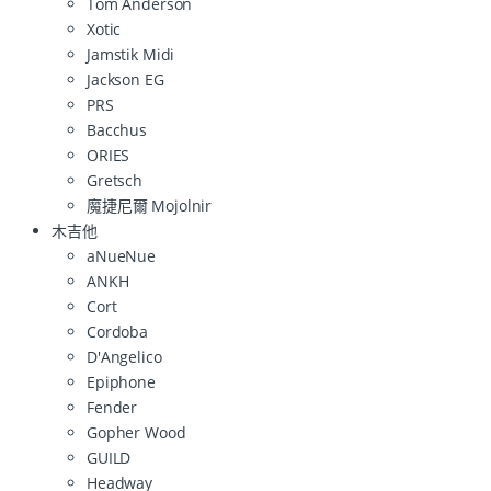
Tom Anderson
Xotic
Jamstik Midi
Jackson EG
PRS
Bacchus
ORIES
Gretsch
魔捷尼爾 Mojolnir
木吉他
aNueNue
ANKH
Cort
Cordoba
D'Angelico
Epiphone
Fender
Gopher Wood
GUILD
Headway