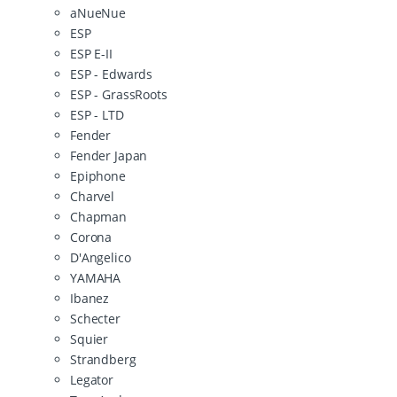
aNueNue
ESP
ESP E-II
ESP - Edwards
ESP - GrassRoots
ESP - LTD
Fender
Fender Japan
Epiphone
Charvel
Chapman
Corona
D'Angelico
YAMAHA
Ibanez
Schecter
Squier
Strandberg
Legator