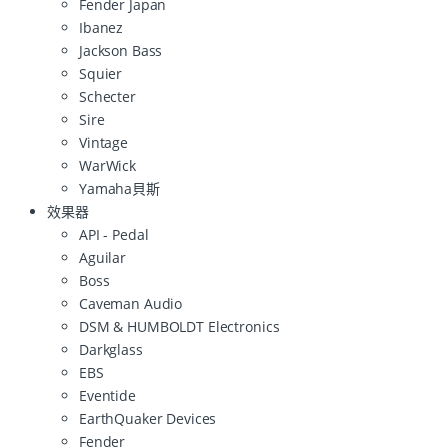
Fender Japan
Ibanez
Jackson Bass
Squier
Schecter
Sire
Vintage
WarWick
Yamaha貝斯
效果器
API - Pedal
Aguilar
Boss
Caveman Audio
DSM & HUMBOLDT Electronics
Darkglass
EBS
Eventide
EarthQuaker Devices
Fender