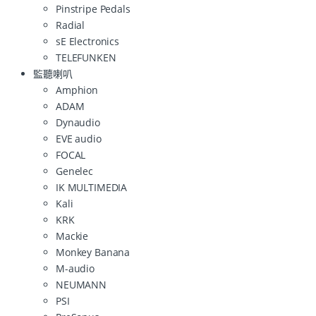
Pinstripe Pedals
Radial
sE Electronics
TELEFUNKEN
監聽喇叭
Amphion
ADAM
Dynaudio
EVE audio
FOCAL
Genelec
IK MULTIMEDIA
Kali
KRK
Mackie
Monkey Banana
M-audio
NEUMANN
PSI