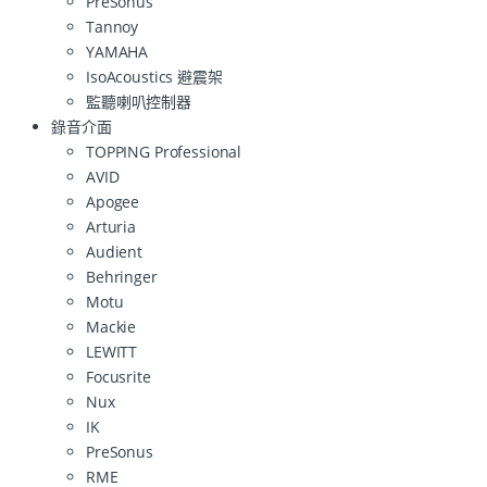
PreSonus
Tannoy
YAMAHA
IsoAcoustics 避震架
監聽喇叭控制器
錄音介面
TOPPING Professional
AVID
Apogee
Arturia
Audient
Behringer
Motu
Mackie
LEWITT
Focusrite
Nux
IK
PreSonus
RME