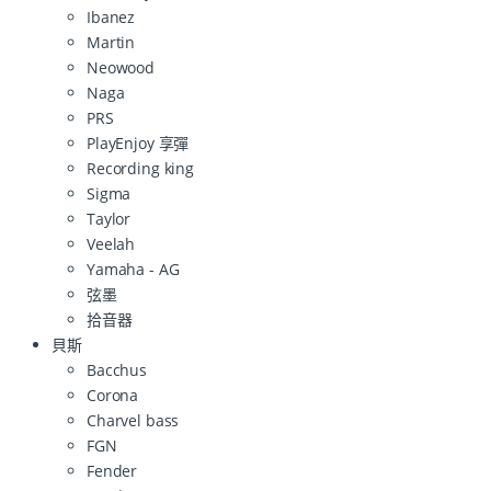
Ibanez
Martin
Neowood
Naga
PRS
PlayEnjoy 享彈
Recording king
Sigma
Taylor
Veelah
Yamaha - AG
弦墨
拾音器
貝斯
Bacchus
Corona
Charvel bass
FGN
Fender