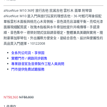
aNueNue M10 36吋 旅行吉他 民謠吉他 雲杉木 面單 附琴袋
aNueNue M10 是入門與旅行玩家的理想吉他，36 吋輕巧琴身搭配
單板雲杉木面板與桃花心木背側板，音色清亮且溫暖平衡。亮啞光漆
面展現細膩質感，玫瑰木指板與水牛骨弦枕提升共鳴傳導，手感滑
順、音色集中。德榮封閉式弦鈕調音穩定，整體兼具美觀與實用。隨
附豪華加厚琴包，外出攜帶方便安全，是結合音色、設計與便攜性的
高品質入門選擇。10122008
全系列公司貨、享保固
實體門市 / 網路同步銷售
專業錄音室及音樂製作工程人員詢問
門市提供免費試聽服務
NT$
8,360
NT$
8,800
1 件庫存