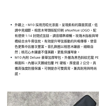
外觀上，M10 採用亮啞光漆面，呈現柔和的霧面質感，低
調中見細節。相思木琴頭搭配印刷 aNueNue LOGO，配
有德榮 1:14 封閉式弦鈕，調音精準順暢。玫瑰木指板與琴
橋結合水牛骨弦枕，有效提升琴弦振動的共鳴傳導，使音
色更集中且層次豐富。音孔飾圈以相思木鑲嵌，細緻自
然；桃花心木鑲邊不僅美觀，更能保護琴身。
M10 內附 Deluxe 豪華加厚琴包，外層為黑色斜紋尼龍 PE
棉面料，內層以天鵝絨包覆 PE 硬板，厚度達 2 公分，具
備高強度防撞保護。可側提亦可雙肩背，兼具耐用與時尚
感。