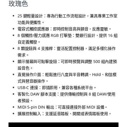
玫瑰色
25 鍵輕量設計：專為行動工作流程設計，兼具專業工作室
功能與便攜性。
電容式觸控感應器：即時控制音高與顫音，反應靈敏。
8 個觸控/壓力感應 RGB 打擊墊：雙銀行設計，提供 16 組
自定義觸發。
8 顆旋鈕與 4 支推桿：靈活配置控制器，滿足多樣化操作
需求。
顯示螢幕與可點擊旋鈕：可即時預覽與調整 500 組內建預
設音色。
直覺操作介面：輕鬆進行八度與半音轉調、Hold、和弦模
式與琶音器操作。
USB-C 連接：即插即用，兼容各種系統平台。
客製化 DAW 腳本支援：提供傳輸控制與 8 組 DAW/使用
者預設。
MIDI 5-pin DIN 輸出：可直接連接外部 MIDI 設備。
擴展控制輸入：支援延音踏板、開關或表情踏板使用。