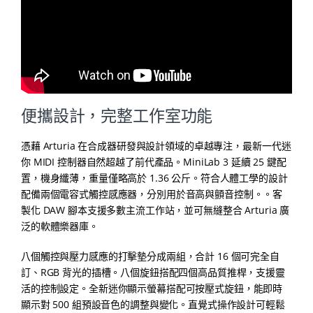
便攜設計，完整工作室功能
憑藉 Arturia 在合成器研發與設計領域的卓越專注，最新一代迷
你 MIDI 控制器自然超越了前代產品。MiniLab 3 延續 25 鍵配
置，機身纖薄，重量僅略高於 1.36 公斤。符合人體工學的設計
配備兩個電容式觸控感應器，分別用於音高與顫音控制。。客
製化 DAW 腳本支援多數主流工作站，並可無縫整合 Arturia 廣
泛的軟體樂器庫。
八個觸控與壓力感應的打擊墊分成兩組，合計 16 個可完全自
訂、RGB 背光的插槽。八個旋鈕搭配四個高品質推桿，支援靈
活的控制設定。全新迷你顯示螢幕搭配可按壓式旋鈕，能即時
顯示對 500 組預設音色的調整與變化。直覺式操作設計可輕鬆