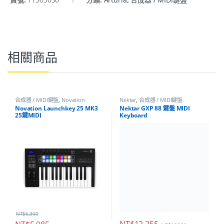
相關商品
合成器 / MIDI鍵盤
,
Novation
Nektar
,
合成器 / MIDI鍵盤
Novation Launchkey 25 MK3
Nektar GXP 88 鍵盤 MIDI
25鍵MIDI
Keyboard
NT$
6,300
NT$
12,255