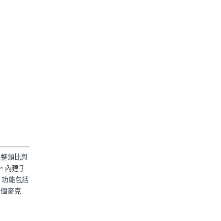
供完整類比與
接。內建手
）。功能包括
 個麥克