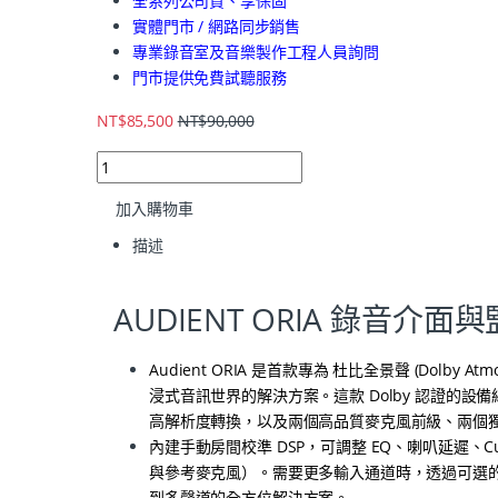
全系列公司貨、享保固
實體門市 / 網路同步銷售
專業錄音室及音樂製作工程人員詢問
門市提供免費試聽服務
NT$
85,500
NT$
90,000
加入購物車
描述
AUDIENT ORIA 錄音介
Audient ORIA 是首款專為 杜比全景聲 (Do
浸式音訊世界的解決方案。這款 Dolby 認證的設備結合了
高解析度轉換，以及兩個高品質麥克風前級、兩個獨立
內建手動房間校準 DSP，可調整 EQ、喇叭延遲、Cut 和低
與參考麥克風）。需要更多輸入通道時，透過可選的 Dan
到多聲道的全方位解決方案。