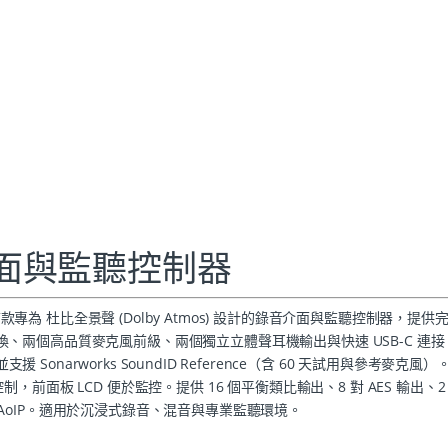
音介面與監聽控制器
A 是首款專為 杜比全景聲 (Dolby Atmos) 設計的錄音介面與監聽控制器，提
6kHz 轉換、兩個高品質麥克風前級、兩個獨立立體聲耳機輸出與快速 USB-C 連
 Sonarworks SoundID Reference（含 60 天試用與參考麥克風
面板 LCD 便於監控。提供 16 個平衡類比輸出、8 對 AES 輸出、2
e 卡整合 AoIP。適用於沉浸式錄音、混音與專業監聽環境。