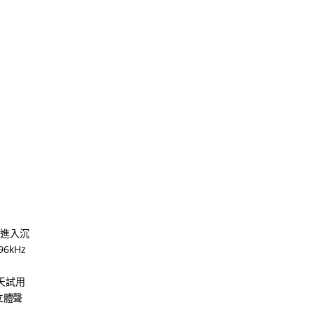
速進入沉
6kHz
 天試用
立體聲