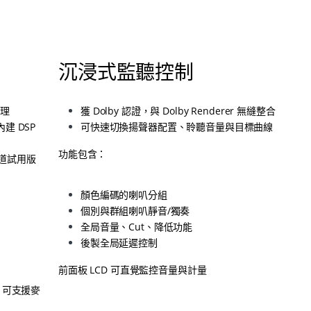
沉浸式監聽控制
管理
獲 Dolby 認證，與 Dolby Renderer 無縫整合
內建 DSP
可快速切換揚聲器配置、聆聽音量與目標曲線
功能包含：
多聲道試用版
顏色編碼的喇叭分組
個別與群組喇叭靜音/獨奏
全局音量、Cut、降低功能
後製全局延遲控制
前面板 LCD 可直覺監控音量與計量
B，可支援麥