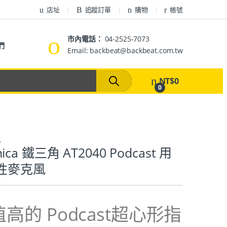
店址
追蹤訂單
購物
帳號
市內電話：
04-2525-7073
們
Email: backbeat@backbeat.com.tw
NT$
0
0
風
hnica 鐵三角 AT2040 Podcast 用
性麥克風
高的 Podcast超心形指