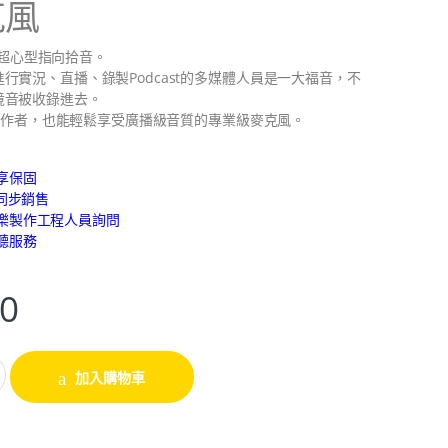
克風
採用超心型指向拾音。
行實況、直播、錄製Podcast的多媒體人員是一大福音，不
境音被收錄進去。
媒體創作者，也能輕鬆享受廣播級音質的專業級麥克風。
享保固
路同步銷售
樂製作工程人員詢問
聽服務
00
加入購物車