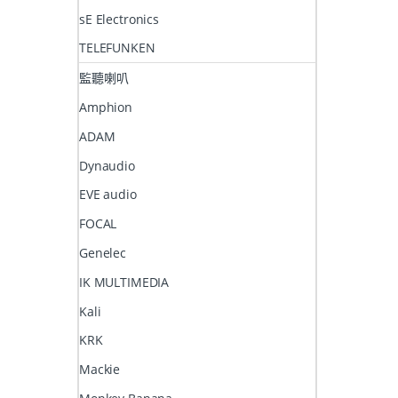
sE Electronics
TELEFUNKEN
監聽喇叭
Amphion
ADAM
Dynaudio
EVE audio
FOCAL
Genelec
IK MULTIMEDIA
Kali
KRK
Mackie