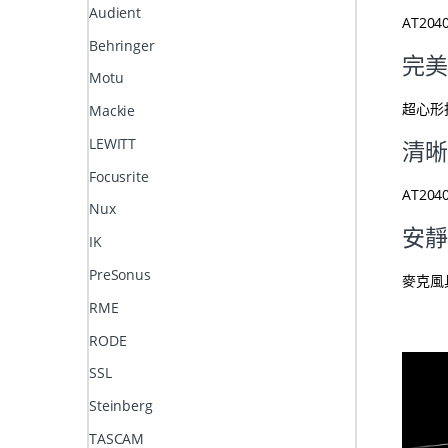
Audient
AT2
Behringer
完美
Motu
超心形
Mackie
LEWITT
清晰
Focusrite
AT2
Nux
安靜
IK
PreSonus
麥克風
RME
RODE
SSL
Steinberg
TASCAM