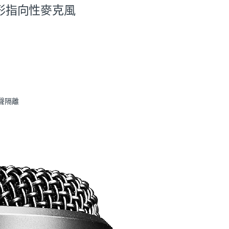
 用超心形指向性麥克風
人聲隔離