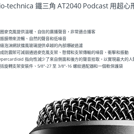
io-technica 鐵三角 AT2040 Podcast
圈麥克風提供溫暖、自信的廣播聲音，非常適合播客
振膜帶來流暢、自然的聲音和低噪音
級泡沫網狀擋風玻璃提供卓越的內部爆破過濾
成防震架可減弱通過麥克風支架、懸臂和支架傳輸的噪音、衝擊和振動
ypercardioid 指向性減少了來自側面和後方的聲音拾取，以實現最大的
括旋轉支架安裝件、5/8″-27 至 3/8″-16 螺紋適配器和一個軟保護袋