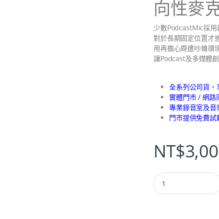
向性麥
少數PodcastMic
對於長期固定位置才進
用再擔心周遭吵雜環
讓Podcast及多
全系列公司貨、
實體門市 / 網
專業錄音室及音
門市提供免費試
NT$
3,0