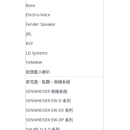
Bose
Electro-Voice
Fender Speaker
JBL
RCF
LD Systems
YAMAHA
街頭藝人喇叭
麥克風、監聽－無線系統
SENNHEISER 無線系統
SENNHEISER EW-D 系列
SENNHEISER EW-DX 系列
SENNHEISER EW-DP 系列
SHURE SLX-D 系列