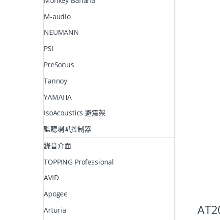
Monkey Banana
M-audio
NEUMANN
PSI
PreSonus
Tannoy
YAMAHA
IsoAcoustics 避震架
監聽喇叭控制器
錄音介面
TOPPING Professional
AVID
Apogee
AT2
Arturia