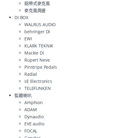
鋁帶式麥克風
麥克風周邊
DI BOX
WALRUS AUDIO
behringer DI
EWI
KLARK TEKNIK
Mackie DI
Rupert Neve
Pinstripe Pedals
Radial
sE Electronics
TELEFUNKEN
監聽喇叭
Amphion
ADAM
Dynaudio
EVE audio
FOCAL
Genelec