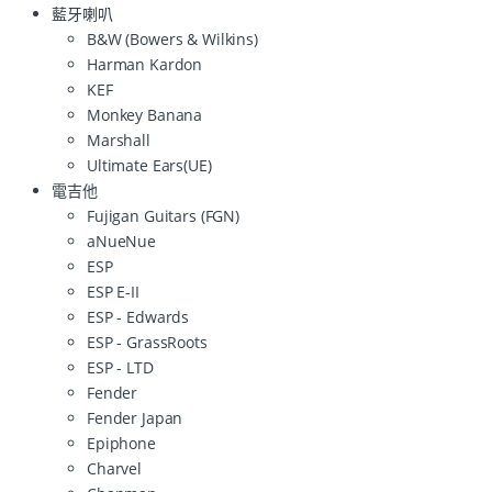
藍牙喇叭
B&W (Bowers & Wilkins)
Harman Kardon
KEF
Monkey Banana
Marshall
Ultimate Ears(UE)
電吉他
Fujigan Guitars (FGN)
aNueNue
ESP
ESP E-II
ESP - Edwards
ESP - GrassRoots
ESP - LTD
Fender
Fender Japan
Epiphone
Charvel