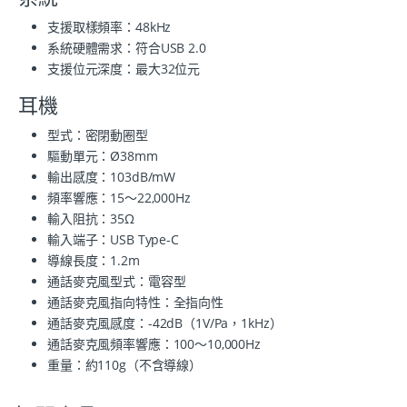
支援取樣頻率：
48kHz
系統硬體需求：
符合USB 2.0
支援位元深度：
最大32位元
耳機
型式：
密閉動圈型
驅動單元：
Ø38mm
輸出感度：
103dB/mW
頻率響應：
15～22,000Hz
輸入阻抗：
35Ω
輸入端子：
USB Type-C
導線長度：
1.2m
通話麥克風型式：
電容型
通話麥克風指向特性：
全指向性
通話麥克風感度：
-42dB（1V/Pa，1kHz）
通話麥克風頻率響應：
100～10,000Hz
重量：
約110g（不含導線）