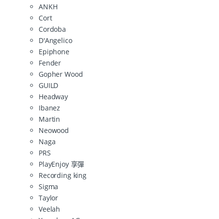
ANKH
Cort
Cordoba
D'Angelico
Epiphone
Fender
Gopher Wood
GUILD
Headway
Ibanez
Martin
Neowood
Naga
PRS
PlayEnjoy 享彈
Recording king
Sigma
Taylor
Veelah