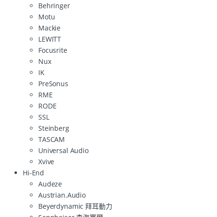
Behringer
Motu
Mackie
LEWITT
Focusrite
Nux
IK
PreSonus
RME
RODE
SSL
Steinberg
TASCAM
Universal Audio
Xvive
Hi-End
Audeze
Austrian.Audio
Beyerdynamic 拜耳動力