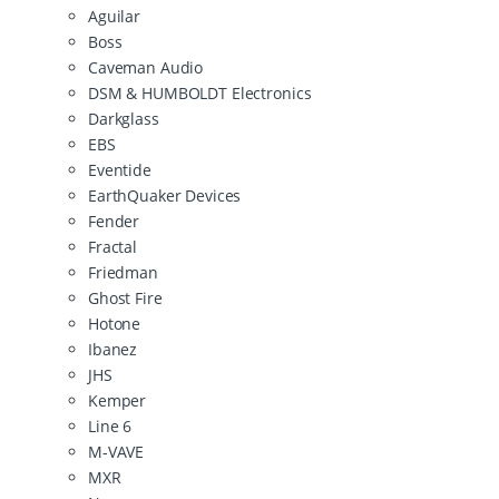
Aguilar
Boss
Caveman Audio
DSM & HUMBOLDT Electronics
Darkglass
EBS
Eventide
EarthQuaker Devices
Fender
Fractal
Friedman
Ghost Fire
Hotone
Ibanez
JHS
Kemper
Line 6
M-VAVE
MXR