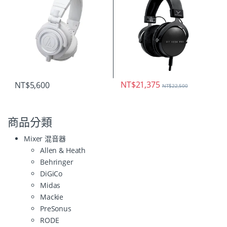
NT$
21,375
NT$
5,600
NT$
22,500
商品分類
Mixer 混音器
Allen & Heath
Behringer
DiGiCo
Midas
Mackie
PreSonus
RODE