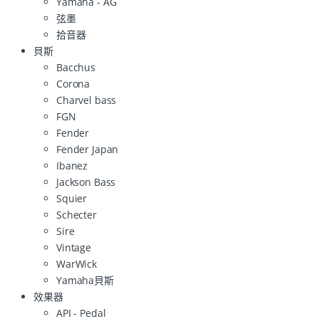
Yamaha - AG
弦墨
拾音器
貝斯
Bacchus
Corona
Charvel bass
FGN
Fender
Fender Japan
Ibanez
Jackson Bass
Squier
Schecter
Sire
Vintage
WarWick
Yamaha貝斯
效果器
API - Pedal