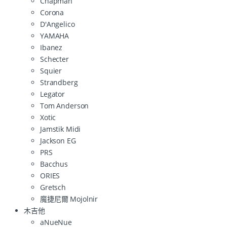
Chapman
Corona
D'Angelico
YAMAHA
Ibanez
Schecter
Squier
Strandberg
Legator
Tom Anderson
Xotic
Jamstik Midi
Jackson EG
PRS
Bacchus
ORIES
Gretsch
魔捷尼爾 Mojolnir
木吉他
aNueNue