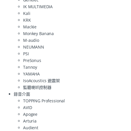
IK MULTIMEDIA
Kali
KRK
Mackie
Monkey Banana
M-audio
NEUMANN
PSI
PreSonus
Tannoy
YAMAHA
IsoAcoustics 避震架
監聽喇叭控制器
錄音介面
TOPPING Professional
AVID
Apogee
Arturia
Audient