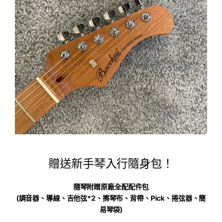
贈送新手琴入行隨身包！
隨琴附贈原廠全配配件包
(調音器、導線、吉他弦*2、擦琴布、背帶、Pick、捲弦器、簡
易琴袋)