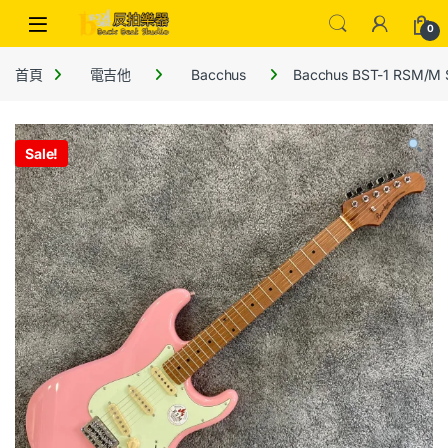
0
首頁
電吉他
Bacchus
Bacchus BST-1 RSM
Sale!