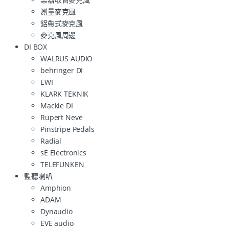
測量麥克風
鋁帶式麥克風
麥克風周邊
DI BOX
WALRUS AUDIO
behringer DI
EWI
KLARK TEKNIK
Mackie DI
Rupert Neve
Pinstripe Pedals
Radial
sE Electronics
TELEFUNKEN
監聽喇叭
Amphion
ADAM
Dynaudio
EVE audio