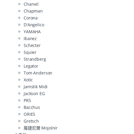
Charvel
Chapman
Corona
D'Angelico
YAMAHA
Ibanez
Schecter
Squier
Strandberg
Legator
Tom Anderson
Xotic
Jamstik Midi
Jackson EG
PRS
Bacchus
ORIES
Gretsch
魔捷尼爾 Mojolnir