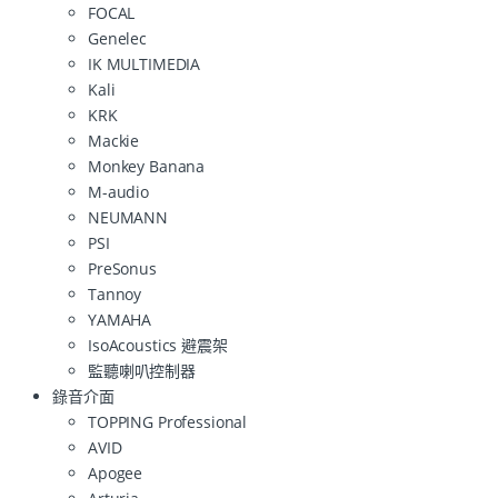
FOCAL
Genelec
IK MULTIMEDIA
Kali
KRK
Mackie
Monkey Banana
M-audio
NEUMANN
PSI
PreSonus
Tannoy
YAMAHA
IsoAcoustics 避震架
監聽喇叭控制器
錄音介面
TOPPING Professional
AVID
Apogee