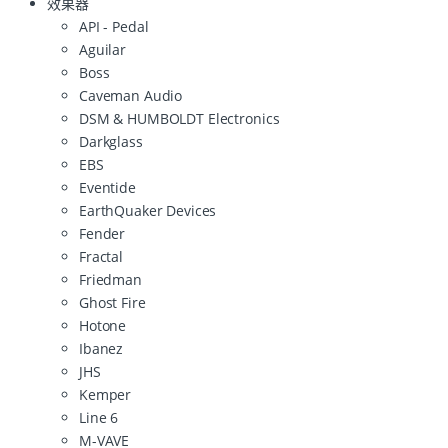
效果器
API - Pedal
Aguilar
Boss
Caveman Audio
DSM & HUMBOLDT Electronics
Darkglass
EBS
Eventide
EarthQuaker Devices
Fender
Fractal
Friedman
Ghost Fire
Hotone
Ibanez
JHS
Kemper
Line 6
M-VAVE