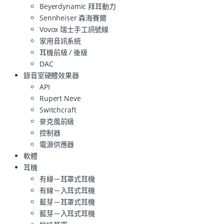
Beyerdynamic 拜耳動力
Sennheiser 森海賽爾
Vovox 瑞士手工訊號線
家用音訊系統
耳機前級 / 後級
DAC
錄音室硬體效果器
API
Rupert Neve
Switchcraft
麥克風前級
控制器
電源供應器
軟體
耳機
有線－耳罩式耳機
有線－入耳式耳機
藍芽－耳罩式耳機
藍芽－入耳式耳機