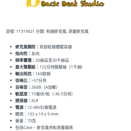
貨號:
11319021
分類:
有線麥克風
,
測量麥克風
麥克風類型：
背部駐極體電容器
指向性：
全向
頻率響應：
20赫茲至20千赫茲
最大聲壓級：
122分貝聲壓級（1千赫）
輸出阻抗：
160歐姆
信噪比：
>57分貝
自噪音：
26dB（A加權）
敏感度：
15毫伏/帕（-36.5分貝）
連接器：
XLR
電源：
12-48V幻象電源
體積：133 x 19 x 9 mm
重量：73克
包括Case、麥克風夾和測量圖表