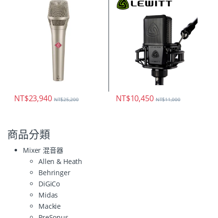
NT$
23,940
NT$
10,450
NT$
25,200
NT$
11,000
商品分類
Mixer 混音器
Allen & Heath
Behringer
DiGiCo
Midas
Mackie
PreSonus