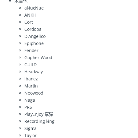
木吉他
aNueNue
ANKH
Cort
Cordoba
D'Angelico
Epiphone
Fender
Gopher Wood
GUILD
Headway
Ibanez
Martin
Neowood
Naga
PRS
PlayEnjoy 享彈
Recording king
Sigma
Taylor