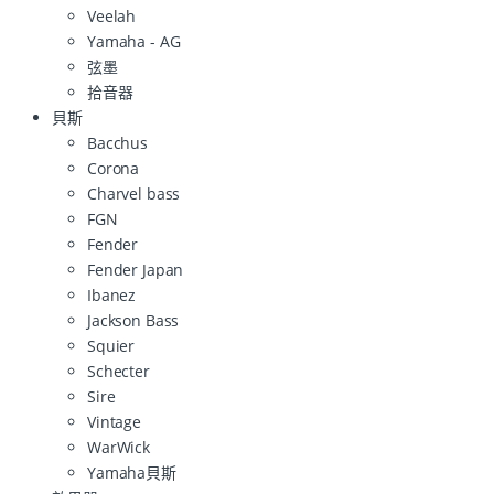
Veelah
Yamaha - AG
弦墨
拾音器
貝斯
Bacchus
Corona
Charvel bass
FGN
Fender
Fender Japan
Ibanez
Jackson Bass
Squier
Schecter
Sire
Vintage
WarWick
Yamaha貝斯