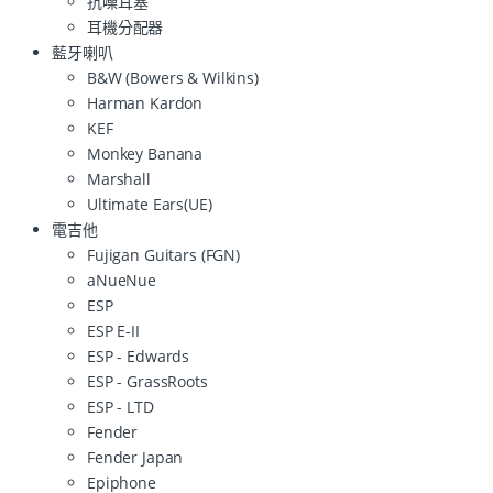
抗噪耳塞
耳機分配器
藍牙喇叭
B&W (Bowers & Wilkins)
Harman Kardon
KEF
Monkey Banana
Marshall
Ultimate Ears(UE)
電吉他
Fujigan Guitars (FGN)
aNueNue
ESP
ESP E-II
ESP - Edwards
ESP - GrassRoots
ESP - LTD
Fender
Fender Japan
Epiphone