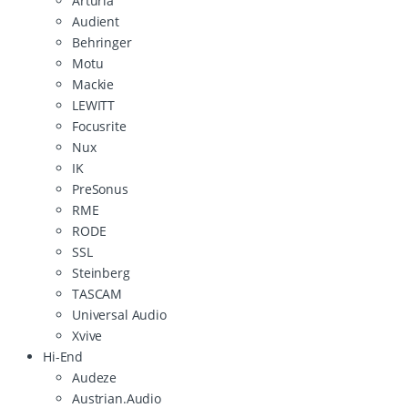
Arturia
Audient
Behringer
Motu
Mackie
LEWITT
Focusrite
Nux
IK
PreSonus
RME
RODE
SSL
Steinberg
TASCAM
Universal Audio
Xvive
Hi-End
Audeze
Austrian.Audio