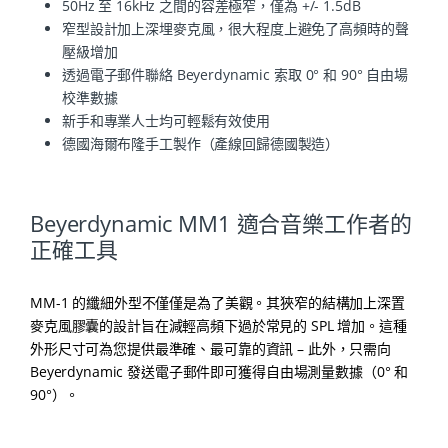
50Hz 至 16kHz 之間的容差極窄，僅為 +/- 1.5dB
窄型設計加上深埋麥克風，很大程度上避免了高頻時的聲
壓級增加
透過電子郵件聯絡 Beyerdynamic 索取 0° 和 90° 自由場
校準數據
新手和專業人士均可輕鬆有效使用
德國海爾布隆手工製作（產線回歸德國製造）
Beyerdynamic MM1 適合音樂工作者的
正確工具
MM-1 的纖細外型不僅僅是為了美觀。其狹窄的結構加上深置
麥克風膠囊的設計旨在減輕高頻下過於常見的 SPL 增加。這種
外形尺寸可為您提供最準確、最可靠的資訊 – 此外，只需向
Beyerdynamic 發送電子郵件即可獲得自由場測量數據（0° 和
90°）。