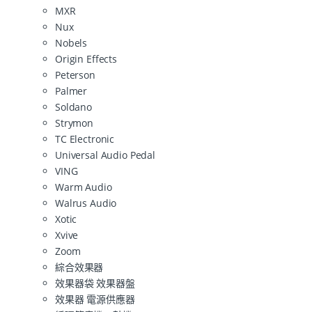
MXR
Nux
Nobels
Origin Effects
Peterson
Palmer
Soldano
Strymon
TC Electronic
Universal Audio Pedal
VING
Warm Audio
Walrus Audio
Xotic
Xvive
Zoom
綜合效果器
效果器袋 效果器盤
效果器 電源供應器