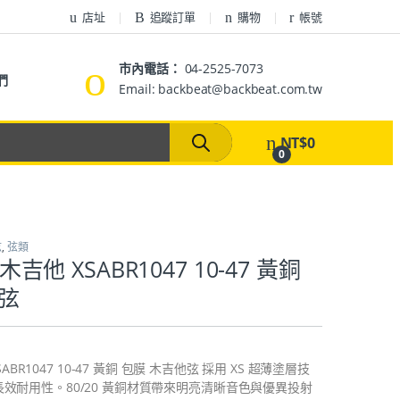
店址
追蹤訂單
購物
帳號
市內電話：
04-2525-7073
們
Email: backbeat@backbeat.com.tw
NT$
0
0
弦
,
弦類
 木吉他 XSABR1047 10-47 黃銅
弦
SABR1047 10-47 黃銅 包膜 木吉他弦 採用 XS 超薄塗層技
效耐用性。80/20 黃銅材質帶來明亮清晰音色與優異投射