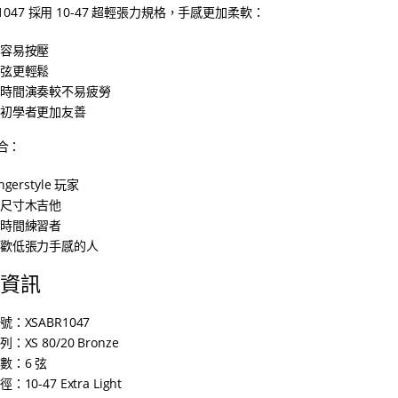
R1047 採用 10-47 超輕張力規格，手感更加柔軟：
容易按壓
弦更輕鬆
時間演奏較不易疲勞
初學者更加友善
合：
ingerstyle 玩家
尺寸木吉他
時間練習者
歡低張力手感的人
資訊
號：XSABR1047
列：XS 80/20 Bronze
數：6 弦
徑：10-47 Extra Light