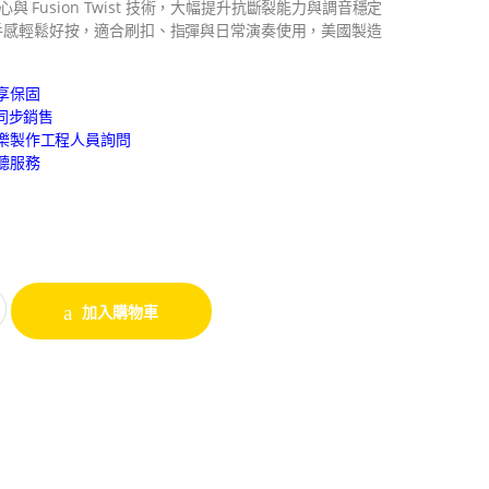
 核心與 Fusion Twist 技術，大幅提升抗斷裂能力與調音穩定
規格手感輕鬆好按，適合刷扣、指彈與日常演奏使用，美國製造
享保固
路同步銷售
樂製作工程人員詢問
聽服務
加入購物車