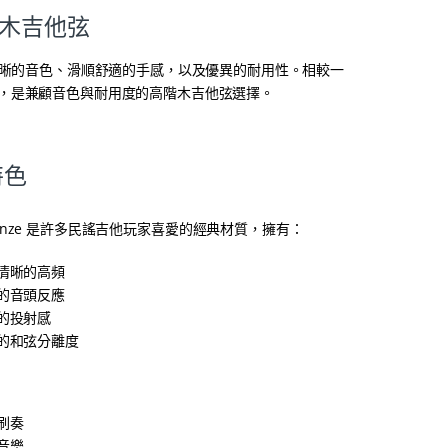
膜 木吉他弦
帶來明亮清晰的音色、滑順舒適的手感，以及優異的耐用性。相較一
現，是兼顧音色與耐用度的高階木吉他弦選擇。
特色
 Bronze 是許多民謠吉他玩家喜愛的經典材質，擁有：
清晰的高頻
的音頭反應
的投射感
的和弦分離度
：
刷奏
音樂