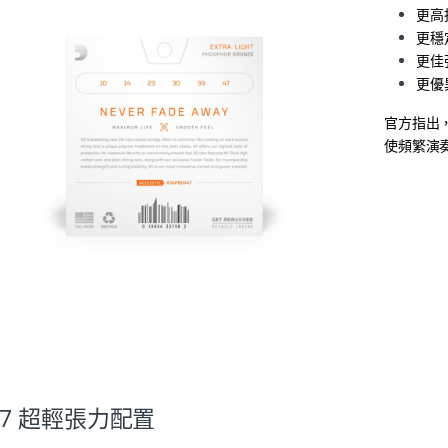
更高
更穩
更佳
更優
官方指出，
使頻繁演
-47 超輕張力配置