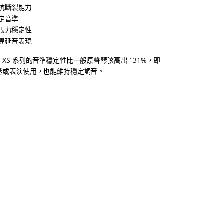
抗斷裂能力
定音準
張力穩定性
異延音表現
XS 系列的音準穩定性比一般原聲琴弦高出 131%，即
奏或表演使用，也能維持穩定調音。