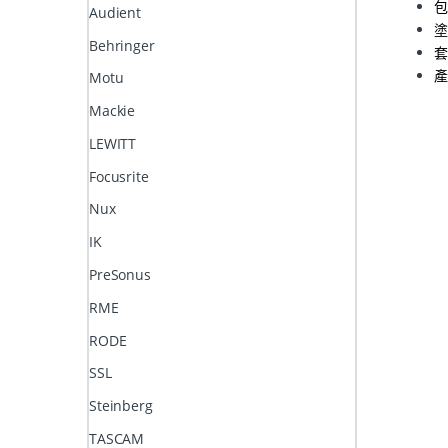
包
Audient
塗
Behringer
套
產
Motu
Mackie
LEWITT
Focusrite
Nux
IK
PreSonus
RME
RODE
SSL
Steinberg
TASCAM