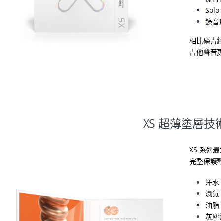
Sol
錄音
相比磷青銅
吉他聲音
XS 超薄塗層技
XS 系列
完整保護
汗水
濕氣
油脂
灰塵