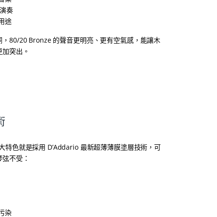
o 演奏
用途
，80/20 Bronze 的聲音更明亮、更有空氣感，能讓木
更加突出。
術
最大特色就是採用 D’Addario 最新超薄薄膜塗層技術，可
琴弦不受：
污染