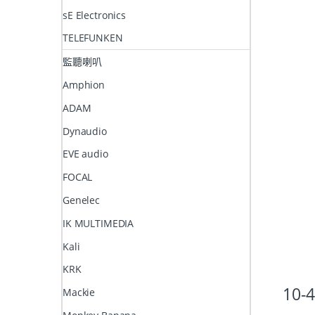
sE Electronics
TELEFUNKEN
監聽喇叭
Amphion
ADAM
Dynaudio
EVE audio
FOCAL
Genelec
IK MULTIMEDIA
Kali
KRK
10
Mackie