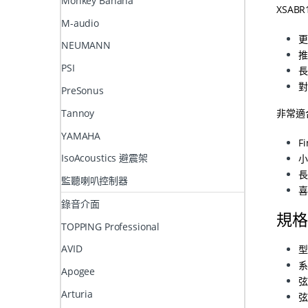
Monkey Banana
XSAB
M-audio
更
NEUMANN
推
PSI
長
對
PreSonus
Tannoy
非常適
YAMAHA
F
IsoAcoustics 避震架
小
長
監聽喇叭控制器
喜
錄音介面
規格
TOPPING Professional
AVID
型
系
Apogee
弦
Arturia
弦