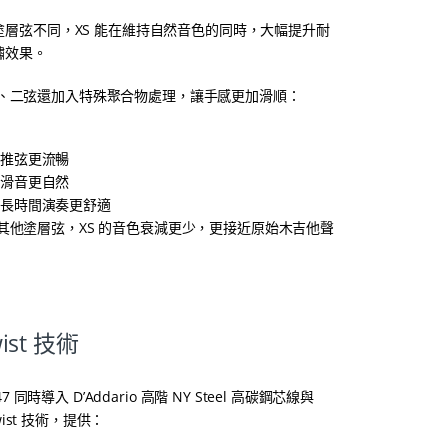
塗層弦不同，XS 能在維持自然音色的同時，大幅提升耐
鏽效果。
、二弦還加入特殊聚合物處理，讓手感更加滑順：
推弦更流暢
滑音更自然
長時間演奏更舒適
其他塗層弦，XS 的音色衰減更少，更接近原始木吉他聲
wist 技術
47 同時導入 D’Addario 高階 NY Steel 高碳鋼芯線與
Twist 技術，提供：