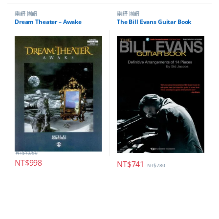
樂譜 團譜
樂譜 團譜
Dream Theater – Awake
The Bill Evans Guitar Book
NT$
1,050
NT$
998
NT$
741
NT$
780