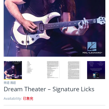
樂譜 團譜
Dream Theater – Signature Licks
Availability:
已售完