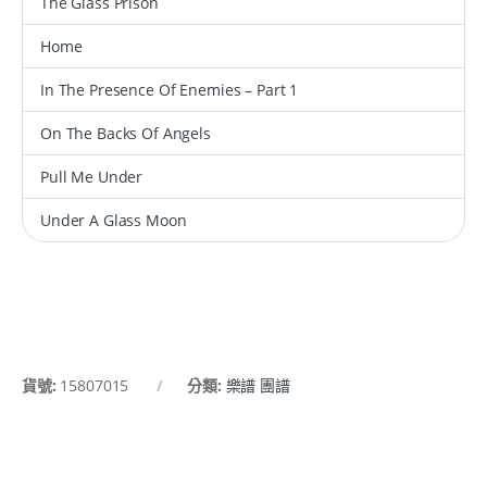
The Glass Prison
Home
In The Presence Of Enemies – Part 1
On The Backs Of Angels
Pull Me Under
Under A Glass Moon
貨號:
15807015
分類:
樂譜 團譜