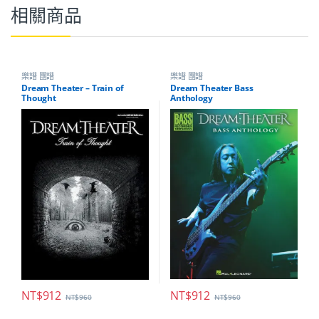
相關商品
樂譜 團譜
樂譜 團譜
Dream Theater – Train of
Dream Theater Bass
Thought
Anthology
NT$
912
NT$
912
NT$
960
NT$
960