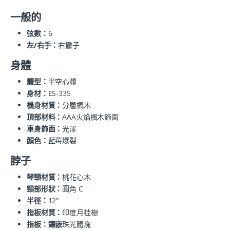
一般的
弦數：
6
左/右手：
右撇子
身體
體型：
半空心體
身材：
ES-335
機身材質：
分層楓木
頂部材料：
AAA火焰楓木飾面
車身飾面：
光澤
顏色：
藍莓爆裂
脖子
琴頸材質：
桃花心木
頸部形狀：
圓角 C
半徑：
12"
指板材質：
印度月桂樹
指板：鑲嵌
珠光體塊