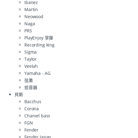
Ibanez
Martin
Neowood
Naga
PRS
PlayEnjoy 享彈
Recording king
Sigma
Taylor
Veelah
Yamaha - AG
弦墨
拾音器
貝斯
Bacchus
Corona
Charvel bass
FGN
Fender
Fender Japan