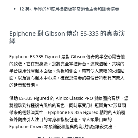
12 英寸半徑的印度月桂指板非常適合主奏和節奏演奏
Epiphone 對 Gibson 傳奇 ES-335 的真實演
繹
Epiphone ES-335 Figured 是對 Gibson 傳奇的半空心電吉他
的致敬，它在您身邊，您將完全掌控舞台。這款溫暖、共鳴的
半音採用分層楓木面板、背板和側面，帶有令人驚嘆的火焰貼
面，以及實心楓木中心塊，確保您演奏的每個音符都具有驚人
的延音和音調。
借助 ES-335 Figured 的 Alnico Classic PRO 雙線圈拾音器，您
將體驗到各種複古風格的音色，同時享受月桂冠圓角“C”形琴頸
帶來的輕鬆演奏性。Epiphone ES-335 Figured 精緻的火焰覆
蓋外觀由引人注目的琴身和指板包邊、令人頭暈目眩的
Epiphone Crown 琴頭鑲嵌和經典的塊狀指板鑲嵌突出。