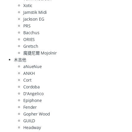
Xotic
Jamstik Midi
Jackson EG
PRS
Bacchus
ORIES
Gretsch
魔捷尼爾 Mojolnir
木吉他
aNueNue
ANKH
Cort
Cordoba
D'Angelico
Epiphone
Fender
Gopher Wood
GUILD
Headway