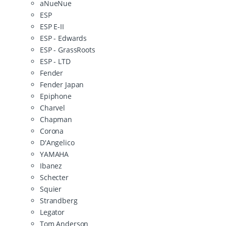
aNueNue
ESP
ESP E-II
ESP - Edwards
ESP - GrassRoots
ESP - LTD
Fender
Fender Japan
Epiphone
Charvel
Chapman
Corona
D'Angelico
YAMAHA
Ibanez
Schecter
Squier
Strandberg
Legator
Tom Anderson