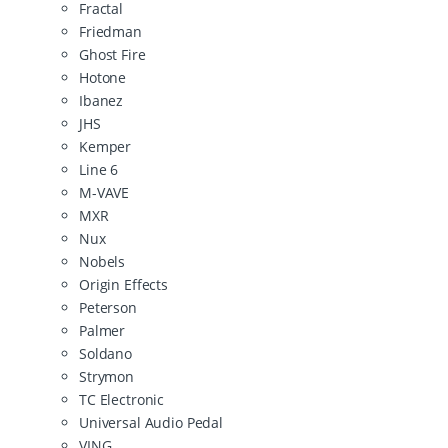
Fractal
Friedman
Ghost Fire
Hotone
Ibanez
JHS
Kemper
Line 6
M-VAVE
MXR
Nux
Nobels
Origin Effects
Peterson
Palmer
Soldano
Strymon
TC Electronic
Universal Audio Pedal
VING