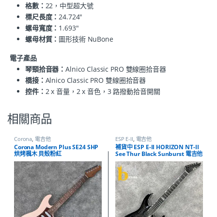
格數：
22，中型超大號
標尺長度：
24.724"
螺母寬度：
1.693"
螺母材質：
圖形技術 NuBone
電子產品
琴頸拾音器：
Alnico Classic PRO 雙線圈拾音器
橋接：
Alnico Classic PRO 雙線圈拾音器
控件：
2 x 音量，2 x 音色，3 路撥動拾音開關
相關商品
Corona
,
電吉他
ESP E-II
,
電吉他
Corona Modern Plus SE24 SHP
補貨中 ESP E-II HORIZON NT-II
烘烤楓木 貝殼粉紅
See Thur Black Sunburst 電吉他