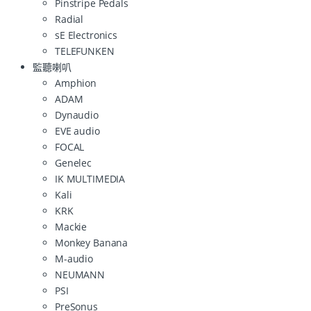
Pinstripe Pedals
Radial
sE Electronics
TELEFUNKEN
監聽喇叭
Amphion
ADAM
Dynaudio
EVE audio
FOCAL
Genelec
IK MULTIMEDIA
Kali
KRK
Mackie
Monkey Banana
M-audio
NEUMANN
PSI
PreSonus