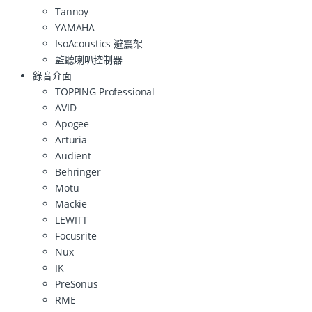
Tannoy
YAMAHA
IsoAcoustics 避震架
監聽喇叭控制器
錄音介面
TOPPING Professional
AVID
Apogee
Arturia
Audient
Behringer
Motu
Mackie
LEWITT
Focusrite
Nux
IK
PreSonus
RME