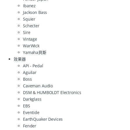
Ibanez
Jackson Bass
Squier
Schecter
Sire
Vintage
WarWick
Yamaha貝斯
效果器
API - Pedal
Aguilar
Boss
Caveman Audio
DSM & HUMBOLDT Electronics
Darkglass
EBS
Eventide
EarthQuaker Devices
Fender