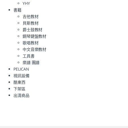
YHY
書籍
吉他教材
貝斯教材
爵士鼓教材
鋼琴鍵盤教材
歌唱教材
中文音樂教材
工具書
樂譜 團譜
PELICAN
視訊設備
酷東西
下架區
出清商品