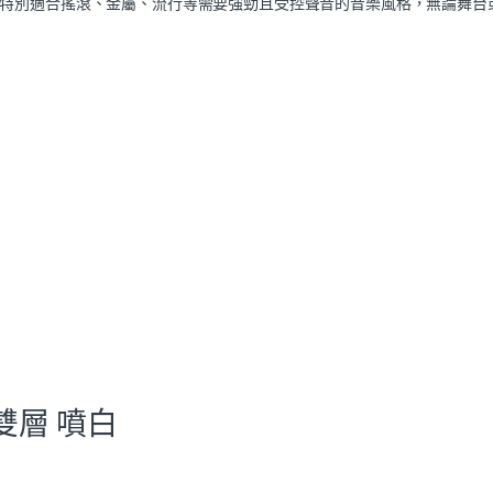
特別適合搖滾、金屬、流行等需要強勁且受控聲音的音樂風格，無論舞台
” 雙層 噴白