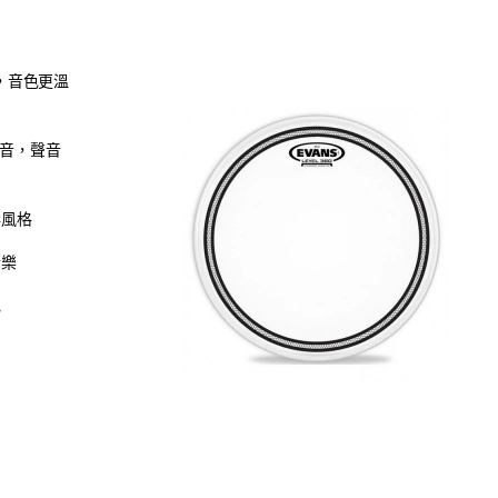
計，音色更溫
音，聲音
奏風格
音樂
色