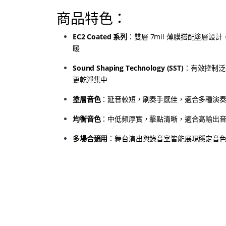
商品特色：
EC2 Coated 系列
：雙層 7mil 薄膜搭配塗層設
暖
Sound Shaping Technology (SST)
：有效控制泛
更乾淨集中
塗層音色
：延音較短，刷奏手感佳，適合多種演
均衡音色
：中低頻厚實，擊點清晰，適合高輸出
多場合適用
：舞台演出與錄音室皆能展現穩定音