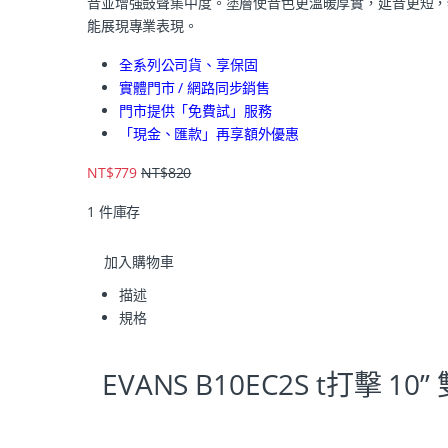
音並增強鼓聲集中度。塗層使音色更溫暖厚實，延音更短，
能展現專業表現。
全系列公司貨、享保固
實體門市 / 網路同步銷售
門市提供「免費試」服務
「現金、匯款」再享額外優惠
NT$
779
NT$
820
1 件庫存
加入購物車
描述
規格
EVANS B10EC2S t打擊 10