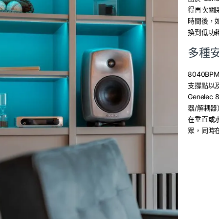
得再次關閉
時間後，如
換到低功
多種安
8040B
支撐點以及
Genele
器/解耦器
在垂直或水
眾，同時