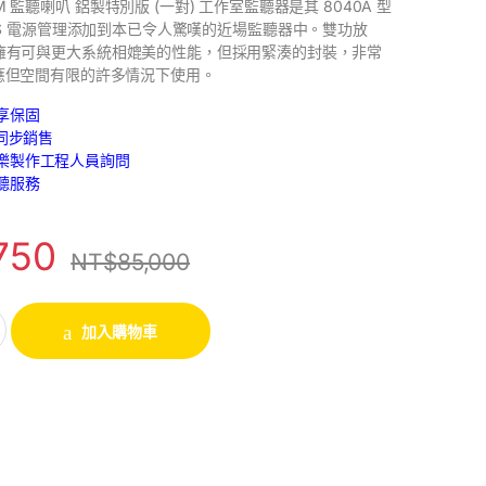
 RWM 監聽喇叭 鋁製特別版 (一對) 工作室監聽器是其 8040A 型
SS 電源管理添加到本已令人驚嘆的近場監聽器中。雙功放
0BPM 擁有可與更大系統相媲美的性能，但採用緊湊的封裝，非常
應但空間有限的許多情況下使用。
享保固
路同步銷售
樂製作工程人員詢問
聽服務
750
NT$
85,000
加入購物車