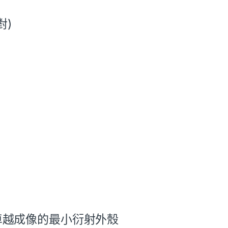
對)
卓越成像的最小衍射外殼