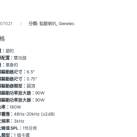
407021
分類:
監聽喇叭
,
Genelec
格
電：
是的
源配置：
雙功放
量：
單身的
頻驅動器尺寸：
6.5"
頻驅動器尺寸：
0.75"
頻驅動器類型：
圓頂
頻驅動功率放大器：
90W
頻驅動功率放大器：
90W
功率：
180W
率響應：
48Hz-20kHz (±2dB)
叉頻率：
3kHz
峰值 SPL：
115分貝
入類型：
1 個卡儂