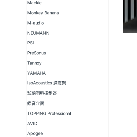
Mackie
Monkey Banana
M-audio
NEUMANN
PSI
PreSonus
Tannoy
YAMAHA
IsoAcoustics 避震架
監聽喇叭控制器
錄音介面
TOPPING Professional
AVID
Apogee