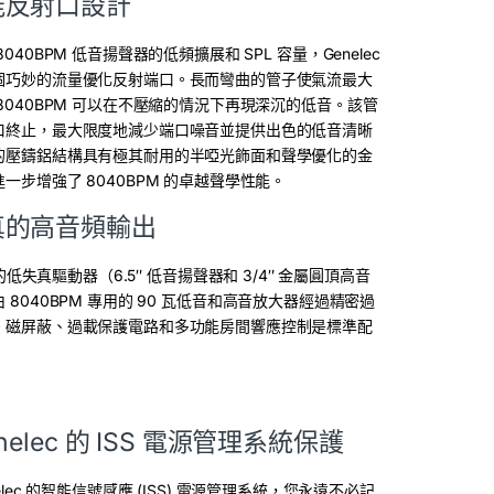
能反射口設計
040BPM 低音揚聲器的低頻擴展和 SPL 容量，Genelec
個巧妙的流量優化反射端口。長而彎曲的管子使氣流最大
8040BPM 可以在不壓縮的情況下再現深沉的低音。該管
口終止，最大限度地減少端口噪音並提供出色的低音清晰
的壓鑄鋁結構具有極其耐用的半啞光飾面和聲學優化的金
一步增強了 8040BPM 的卓越聲學性能。
真的高音頻輸出
c 的低失真驅動器（6.5″ 低音揚聲器和 3/4″ 金屬圓頂高音
 8040BPM 專用的 90 瓦低音和高音放大器經過精密過
。磁屏蔽、過載保護電路和多功能房間響應控制是標準配
nelec 的 ISS 電源管理系統保護
elec 的智能信號感應 (ISS) 電源管理系統，您永遠不必記