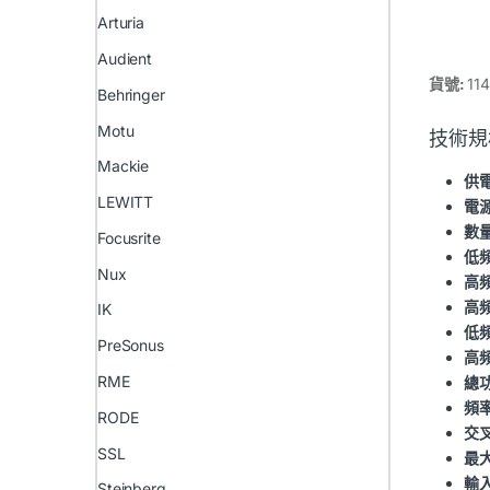
Arturia
Audient
貨號:
11
Behringer
Motu
技術規
Mackie
供
LEWITT
電
數
Focusrite
低
Nux
高
高
IK
低
PreSonus
高
RME
總
頻
RODE
交
SSL
最大
輸
Steinberg