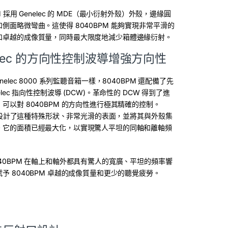
M 採用 Genelec 的 MDE（最小衍射外殼）外殼，邊緣圓
側面略微彎曲。這使得 8040BPM 能夠實現非常平滑的
和卓越的成像質量，同時最大限度地減少箱體邊緣衍射。
elec 的方向性控制波導增強方向性
nelec 8000 系列監聽音箱一樣，8040BPM 還配備了先
elec 指向性控制波導 (DCW)。革命性的 DCW 得到了進
可以對 8040BPM 的方向性進行極其精確的控制。
ec 設計了這種特殊形狀、非常光滑的表面，並將其與外殼集
。它的面積已經最大化，以實現驚人平坦的同軸和離軸頻
40BPM 在軸上和軸外都具有驚人的寬廣、平坦的頻率響
予 8040BPM 卓越的成像質量和更少的聽覺疲勞。