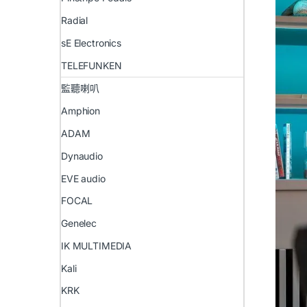
Radial
sE Electronics
TELEFUNKEN
監聽喇叭
Amphion
ADAM
Dynaudio
EVE audio
FOCAL
Genelec
IK MULTIMEDIA
Kali
KRK