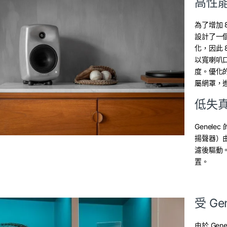
高性
為了增加 8
設計了一
化，因此 
以寬喇叭
度。優化
屬網罩，進
低失
Genele
揚聲器）由
濾後驅動
置。
受 Ge
由於 Gen