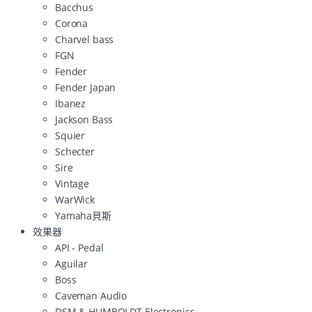
Bacchus
Corona
Charvel bass
FGN
Fender
Fender Japan
Ibanez
Jackson Bass
Squier
Schecter
Sire
Vintage
WarWick
Yamaha貝斯
效果器
API - Pedal
Aguilar
Boss
Caveman Audio
DSM & HUMBOLDT Electronics