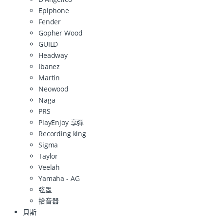
Epiphone
Fender
Gopher Wood
GUILD
Headway
Ibanez
Martin
Neowood
Naga
PRS
PlayEnjoy 享彈
Recording king
Sigma
Taylor
Veelah
Yamaha - AG
弦墨
拾音器
貝斯