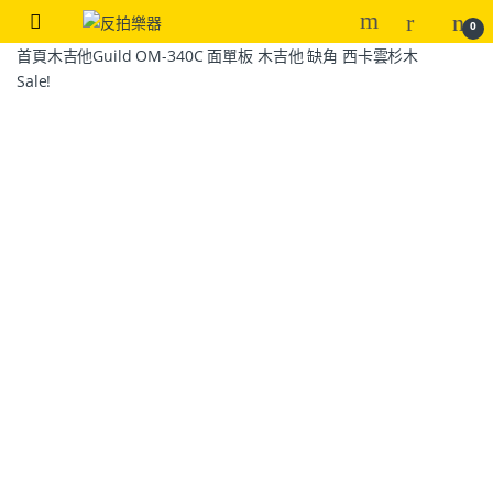
0
首頁
木吉他
Guild OM-340C 面單板 木吉他 缺角 西卡雲杉木
Sale!