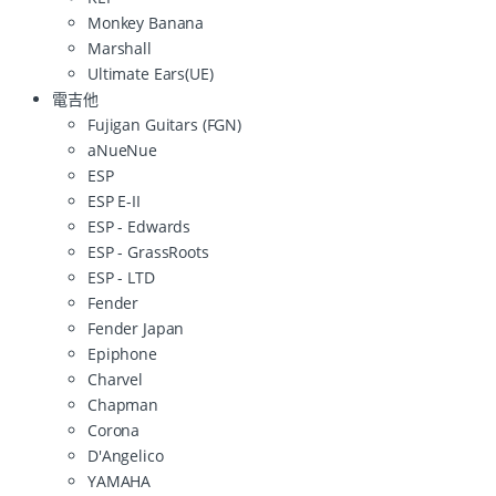
Monkey Banana
Marshall
Ultimate Ears(UE)
電吉他
Fujigan Guitars (FGN)
aNueNue
ESP
ESP E-II
ESP - Edwards
ESP - GrassRoots
ESP - LTD
Fender
Fender Japan
Epiphone
Charvel
Chapman
Corona
D'Angelico
YAMAHA