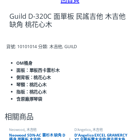
Guild D-320C 面單板 民謠吉他 木吉他
缺角 桃花心木
貨號:
10101014
分類:
木吉他
,
GUILD
OM桶身
面板：
單板西卡雲杉木
側背板：桃花心木
琴頸：
桃花心木
指板：
桃花心木
含
原廠厚琴袋
相關商品
Neowood
,
木吉他
D'Angelico
,
木吉他
Neowood SDN-AC 雲杉木 缺角 D
D’Angelico EXCEL GRAMERCY
桶身 面單板 木吉他
XT 全單板電木吉他 復古原木色