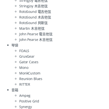
Stringjoy 電吉他弦
Stringjoy 木吉他弦
RotoSound 電吉他弦
RotoSound 木吉他弦
RotoSound 貝斯弦
Martin 木吉他弦
John Pearse 電吉他弦
John Pearse 木吉他弦
琴袋
FOALS
GruvGear
Gator Cases
Mono
MonkCustom
Reunion Blues
RITTER
音箱
Ampeg
Positive Grid
Synergy