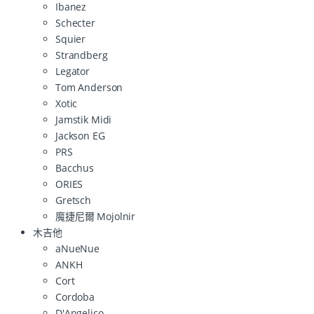
Ibanez
Schecter
Squier
Strandberg
Legator
Tom Anderson
Xotic
Jamstik Midi
Jackson EG
PRS
Bacchus
ORIES
Gretsch
魔捷尼爾 Mojolnir
木吉他
aNueNue
ANKH
Cort
Cordoba
D'Angelico