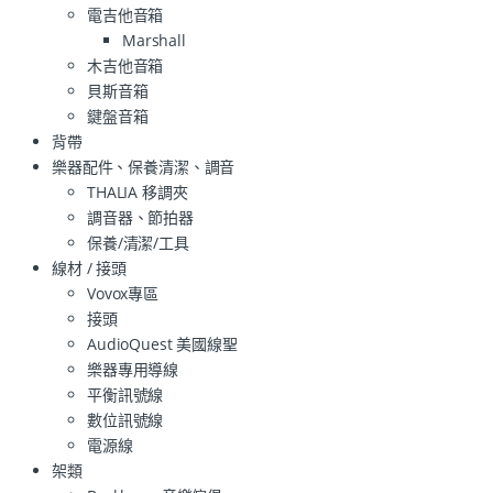
電吉他音箱
Marshall
木吉他音箱
貝斯音箱
鍵盤音箱
背帶
樂器配件、保養清潔、調音
THALIA 移調夾
調音器、節拍器
保養/清潔/工具
線材 / 接頭
Vovox專區
接頭
AudioQuest 美國線聖
樂器專用導線
平衡訊號線
數位訊號線
電源線
架類