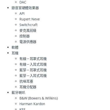
DAC
錄音室硬體效果器
API
Rupert Neve
Switchcraft
麥克風前級
控制器
電源供應器
軟體
耳機
有線－耳罩式耳機
有線－入耳式耳機
藍芽－耳罩式耳機
藍芽－入耳式耳機
抗噪耳塞
耳機分配器
藍牙喇叭
B&W (Bowers & Wilkins)
Harman Kardon
KEF