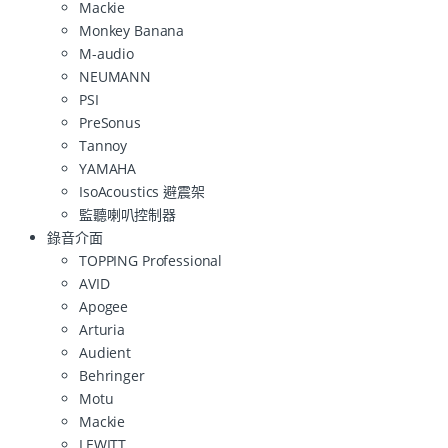
Mackie
Monkey Banana
M-audio
NEUMANN
PSI
PreSonus
Tannoy
YAMAHA
IsoAcoustics 避震架
監聽喇叭控制器
錄音介面
TOPPING Professional
AVID
Apogee
Arturia
Audient
Behringer
Motu
Mackie
LEWITT