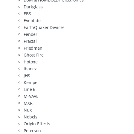
Darkglass
EBS
Eventide
EarthQuaker Devices
Fender
Fractal
Friedman
Ghost Fire
Hotone
Ibanez
JHS
Kemper
Line 6
M-VAVE
MXR
Nux
Nobels
Origin Effects
Peterson