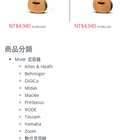
NT$
4,940
NT$
4,940
NT$
5,200
NT$
5,200
商品分類
Mixer 混音器
Allen & Heath
Behringer
DiGiCo
Midas
Mackie
PreSonus
RODE
Tascam
Yamaha
Zoom
數位混音器