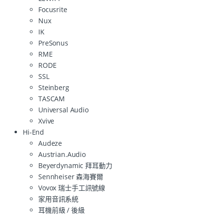
Focusrite
Nux
IK
PreSonus
RME
RODE
SSL
Steinberg
TASCAM
Universal Audio
Xvive
Hi-End
Audeze
Austrian.Audio
Beyerdynamic 拜耳動力
Sennheiser 森海賽爾
Vovox 瑞士手工訊號線
家用音訊系統
耳機前級 / 後級