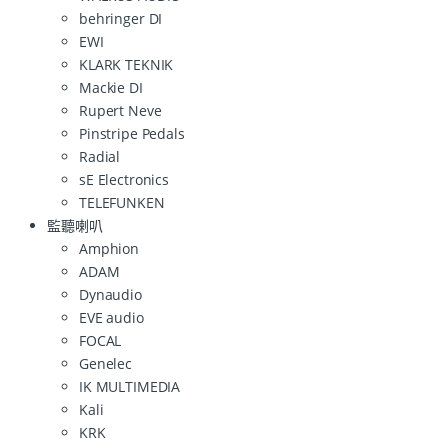
behringer DI
EWI
KLARK TEKNIK
Mackie DI
Rupert Neve
Pinstripe Pedals
Radial
sE Electronics
TELEFUNKEN
監聽喇叭
Amphion
ADAM
Dynaudio
EVE audio
FOCAL
Genelec
IK MULTIMEDIA
Kali
KRK