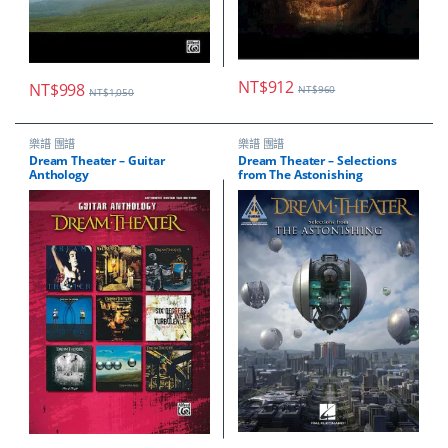
NT$
912
NT$
998
NT$
960
NT$
1,050
樂譜 團譜
樂譜 團譜
Dream Theater – Guitar
Dream Theater – Selections
Anthology
from The Astonishing