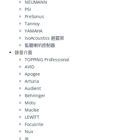
NEUMANN
PSI
PreSonus
Tannoy
YAMAHA
IsoAcoustics 避震架
監聽喇叭控制器
錄音介面
TOPPING Professional
AVID
Apogee
Arturia
Audient
Behringer
Motu
Mackie
LEWITT
Focusrite
Nux
IK