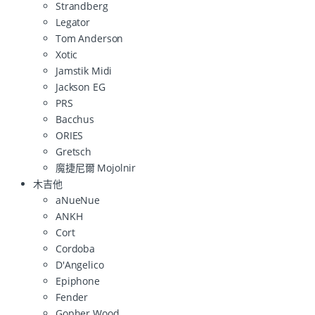
Strandberg
Legator
Tom Anderson
Xotic
Jamstik Midi
Jackson EG
PRS
Bacchus
ORIES
Gretsch
魔捷尼爾 Mojolnir
木吉他
aNueNue
ANKH
Cort
Cordoba
D'Angelico
Epiphone
Fender
Gopher Wood