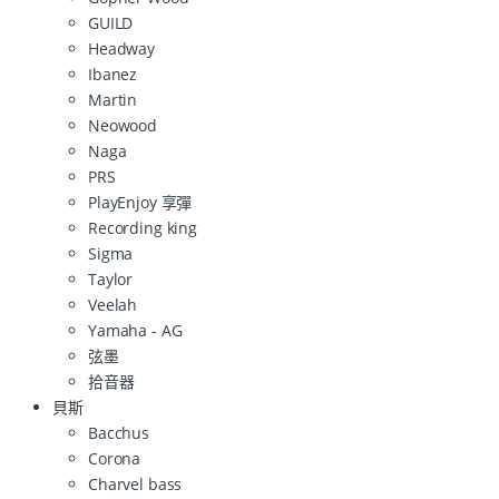
GUILD
Headway
Ibanez
Martin
Neowood
Naga
PRS
PlayEnjoy 享彈
Recording king
Sigma
Taylor
Veelah
Yamaha - AG
弦墨
拾音器
貝斯
Bacchus
Corona
Charvel bass