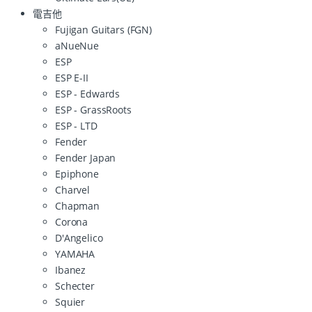
電吉他
Fujigan Guitars (FGN)
aNueNue
ESP
ESP E-II
ESP - Edwards
ESP - GrassRoots
ESP - LTD
Fender
Fender Japan
Epiphone
Charvel
Chapman
Corona
D'Angelico
YAMAHA
Ibanez
Schecter
Squier