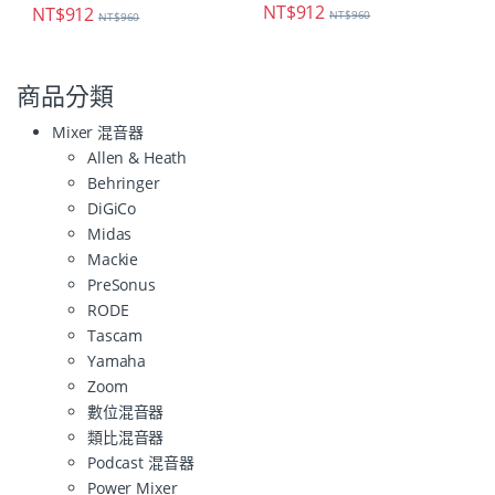
NT$
912
NT$
912
NT$
960
NT$
960
商品分類
Mixer 混音器
Allen & Heath
Behringer
DiGiCo
Midas
Mackie
PreSonus
RODE
Tascam
Yamaha
Zoom
數位混音器
類比混音器
Podcast 混音器
Power Mixer