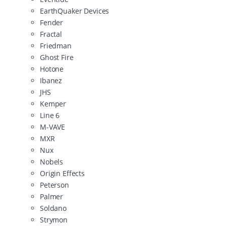
EarthQuaker Devices
Fender
Fractal
Friedman
Ghost Fire
Hotone
Ibanez
JHS
Kemper
Line 6
M-VAVE
MXR
Nux
Nobels
Origin Effects
Peterson
Palmer
Soldano
Strymon