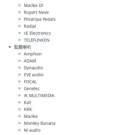
Mackie DI
Rupert Neve
Pinstripe Pedals
Radial
sE Electronics
TELEFUNKEN
監聽喇叭
Amphion
ADAM
Dynaudio
EVE audio
FOCAL
Genelec
IK MULTIMEDIA
Kali
KRK
Mackie
Monkey Banana
M-audio