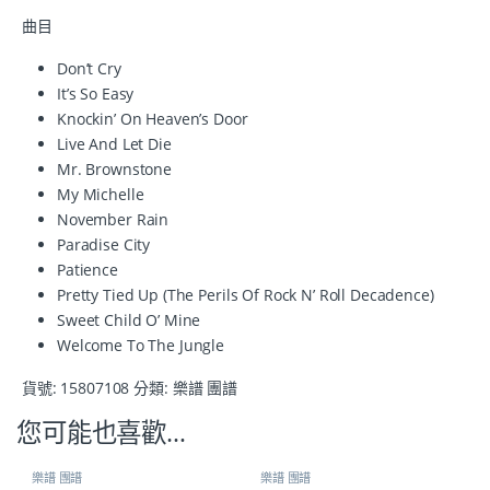
曲目
Don’t Cry
It’s So Easy
Knockin’ On Heaven’s Door
Live And Let Die
Mr. Brownstone
My Michelle
November Rain
Paradise City
Patience
Pretty Tied Up (The Perils Of Rock N’ Roll Decadence)
Sweet Child O’ Mine
Welcome To The Jungle
貨號:
15807108
分類:
樂譜 團譜
您可能也喜歡…
樂譜 團譜
樂譜 團譜