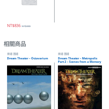
NT$
836
NT$
880
相關商品
樂譜 團譜
樂譜 團譜
Dream Theater – Octavarium
Dream Theater – Metropolis
Part 2 – Scenes from a Memory