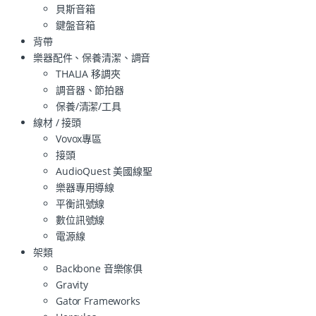
貝斯音箱
鍵盤音箱
背帶
樂器配件、保養清潔、調音
THALIA 移調夾
調音器、節拍器
保養/清潔/工具
線材 / 接頭
Vovox專區
接頭
AudioQuest 美國線聖
樂器專用導線
平衡訊號線
數位訊號線
電源線
架類
Backbone 音樂傢俱
Gravity
Gator Frameworks