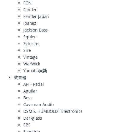
FGN
Fender
Fender Japan
Ibanez
Jackson Bass
Squier
Schecter
Sire
Vintage
WarWick
Yamaha貝斯
效果器
API - Pedal
Aguilar
Boss
Caveman Audio
DSM & HUMBOLDT Electronics
Darkglass
EBS
Eventide