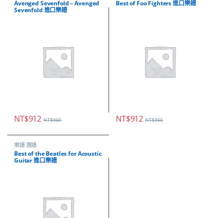
Avenged Sevenfold – Avenged
Best of Foo Fighters 進口樂譜
Sevenfold 進口樂譜
NT$
912
NT$
912
NT$
960
NT$
960
樂譜 團譜
Best of the Beatles for Acoustic
Guitar 進口樂譜