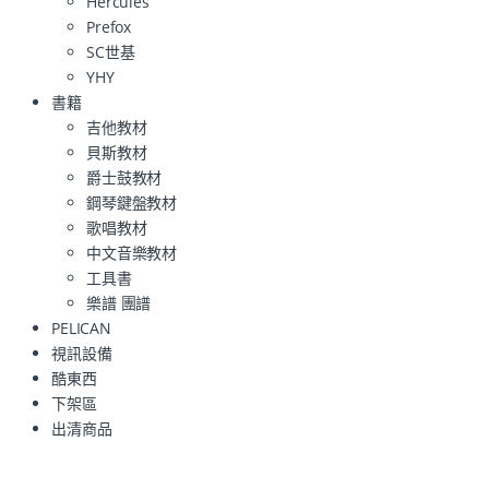
Hercules
Prefox
SC世基
YHY
書籍
吉他教材
貝斯教材
爵士鼓教材
鋼琴鍵盤教材
歌唱教材
中文音樂教材
工具書
樂譜 團譜
PELICAN
視訊設備
酷東西
下架區
出清商品