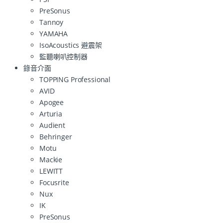
PreSonus
Tannoy
YAMAHA
IsoAcoustics 避震架
監聽喇叭控制器
錄音介面
TOPPING Professional
AVID
Apogee
Arturia
Audient
Behringer
Motu
Mackie
LEWITT
Focusrite
Nux
IK
PreSonus