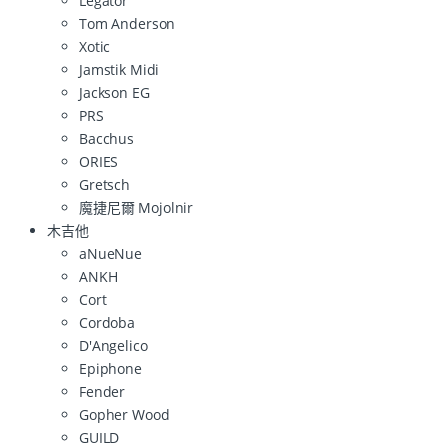
Legator
Tom Anderson
Xotic
Jamstik Midi
Jackson EG
PRS
Bacchus
ORIES
Gretsch
魔捷尼爾 Mojolnir
木吉他
aNueNue
ANKH
Cort
Cordoba
D'Angelico
Epiphone
Fender
Gopher Wood
GUILD