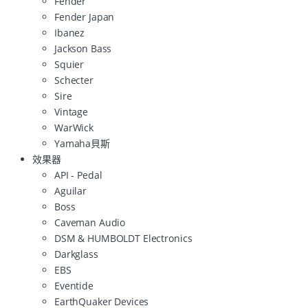
Fender
Fender Japan
Ibanez
Jackson Bass
Squier
Schecter
Sire
Vintage
WarWick
Yamaha貝斯
效果器
API - Pedal
Aguilar
Boss
Caveman Audio
DSM & HUMBOLDT Electronics
Darkglass
EBS
Eventide
EarthQuaker Devices