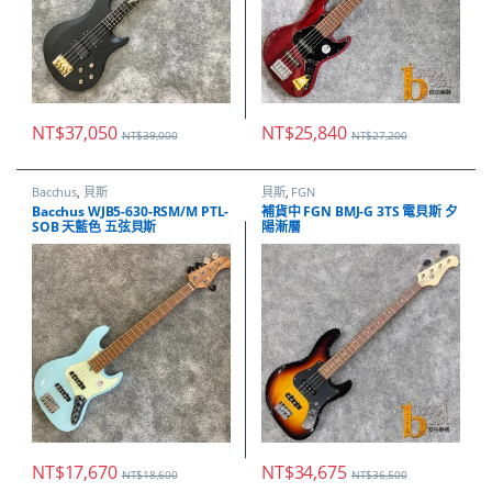
NT$
37,050
NT$
25,840
NT$
39,000
NT$
27,200
Bacchus
,
貝斯
貝斯
,
FGN
Bacchus WJB5-630-RSM/M PTL-
補貨中 FGN BMJ-G 3TS 電貝斯 夕
SOB 天藍色 五弦貝斯
陽漸層
NT$
17,670
NT$
34,675
NT$
18,600
NT$
36,500