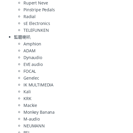
Rupert Neve
Pinstripe Pedals
Radial
sE Electronics
TELEFUNKEN
監聽喇叭
Amphion
ADAM
Dynaudio
EVE audio
FOCAL
Genelec
IK MULTIMEDIA
Kali
KRK
Mackie
Monkey Banana
M-audio
NEUMANN
PSI