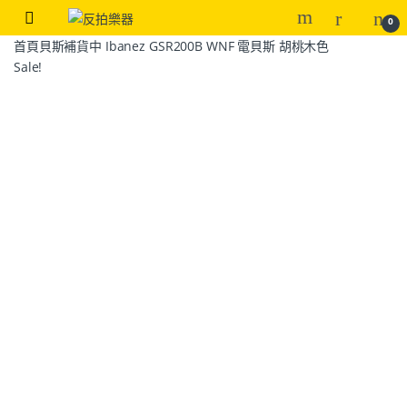
0
首頁
貝斯
補貨中 Ibanez GSR200B WNF 電貝斯 胡桃木色
Sale!