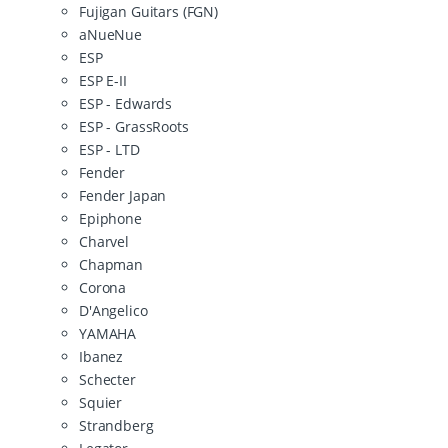
Fujigan Guitars (FGN)
aNueNue
ESP
ESP E-II
ESP - Edwards
ESP - GrassRoots
ESP - LTD
Fender
Fender Japan
Epiphone
Charvel
Chapman
Corona
D'Angelico
YAMAHA
Ibanez
Schecter
Squier
Strandberg