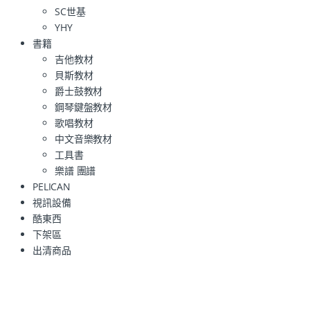
SC世基
YHY
書籍
吉他教材
貝斯教材
爵士鼓教材
鋼琴鍵盤教材
歌唱教材
中文音樂教材
工具書
樂譜 團譜
PELICAN
視訊設備
酷東西
下架區
出清商品