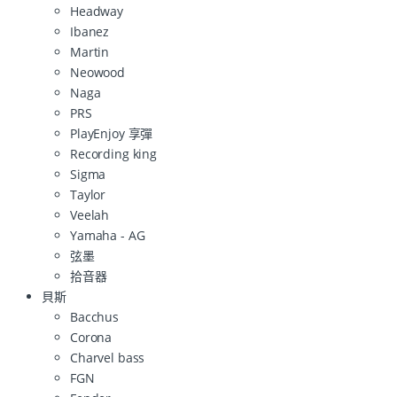
Headway
Ibanez
Martin
Neowood
Naga
PRS
PlayEnjoy 享彈
Recording king
Sigma
Taylor
Veelah
Yamaha - AG
弦墨
拾音器
貝斯
Bacchus
Corona
Charvel bass
FGN