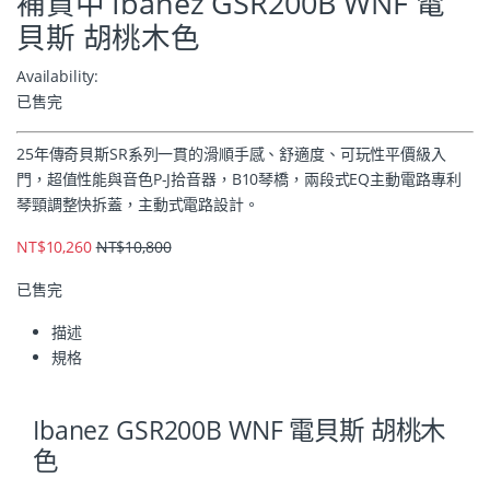
補貨中 Ibanez GSR200B WNF 電
貝斯 胡桃木色
Availability:
已售完
25年傳奇貝斯SR系列一貫的滑順手感、舒適度、可玩性平價級入
門，超值性能與音色P-J拾音器，B10琴橋，兩段式EQ主動電路專利
琴頸調整快拆蓋，主動式電路設計。
NT$
10,260
NT$
10,800
已售完
描述
規格
Ibanez GSR200B WNF 電貝斯 胡桃木
色