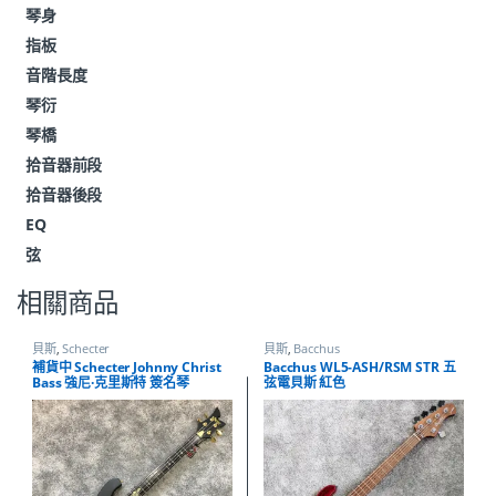
琴身
指板
音階長度
琴衍
琴橋
拾音器前段
拾音器後段
EQ
弦
相關商品
貝斯
,
Schecter
貝斯
,
Bacchus
補貨中 Schecter Johnny Christ
Bacchus WL5-ASH/RSM STR 五
Bass 強尼·克里斯特 簽名琴
弦電貝斯 紅色