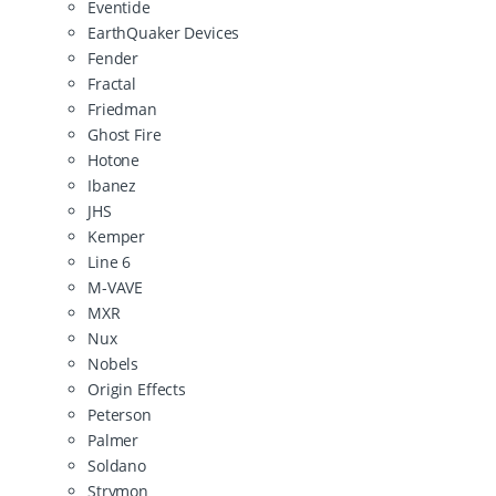
Eventide
EarthQuaker Devices
Fender
Fractal
Friedman
Ghost Fire
Hotone
Ibanez
JHS
Kemper
Line 6
M-VAVE
MXR
Nux
Nobels
Origin Effects
Peterson
Palmer
Soldano
Strymon