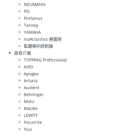
NEUMANN
PSI
PreSonus
Tannoy
YAMAHA
IsoAcoustics 避震架
監聽喇叭控制器
錄音介面
TOPPING Professional
AVID
Apogee
Arturia
Audient
Behringer
Motu
Mackie
LEWITT
Focusrite
Nux