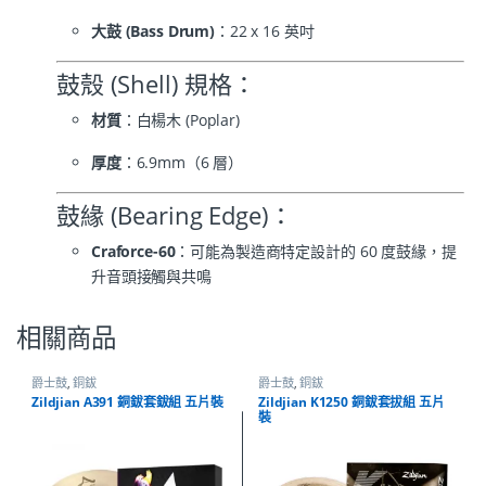
大鼓 (Bass Drum)
：22 x 16 英吋
鼓殼 (Shell) 規格：
材質
：白楊木 (Poplar)
厚度
：6.9mm（6 層）
鼓緣 (Bearing Edge)：
Craforce-60
：可能為製造商特定設計的 60 度鼓緣，提
升音頭接觸與共鳴
相關商品
爵士鼓
,
銅鈸
爵士鼓
,
銅鈸
Zildjian A391 銅鈸套鈸組 五片裝
Zildjian K1250 銅鈸套拔組 五片
裝