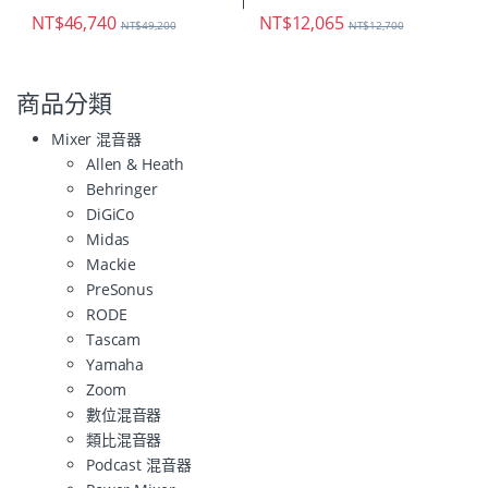
NT$
46,740
NT$
12,065
NT$
49,200
NT$
12,700
商品分類
Mixer 混音器
Allen & Heath
Behringer
DiGiCo
Midas
Mackie
PreSonus
RODE
Tascam
Yamaha
Zoom
數位混音器
類比混音器
Podcast 混音器