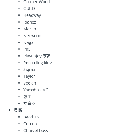
Gopher Wood
GUILD
Headway
Ibanez
Martin
Neowood
Naga
PRS
PlayEnjoy 享彈
Recording king
Sigma
Taylor
Veelah
Yamaha - AG
弦墨
拾音器
貝斯
Bacchus
Corona
Charvel bass