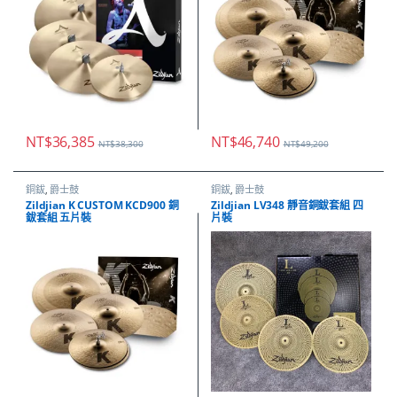
NT$
36,385
NT$
46,740
NT$
38,300
NT$
49,200
銅鈸
,
爵士鼓
銅鈸
,
爵士鼓
Zildjian K CUSTOM KCD900 銅
Zildjian LV348 靜音銅鈸套組 四
鈸套組 五片裝
片裝