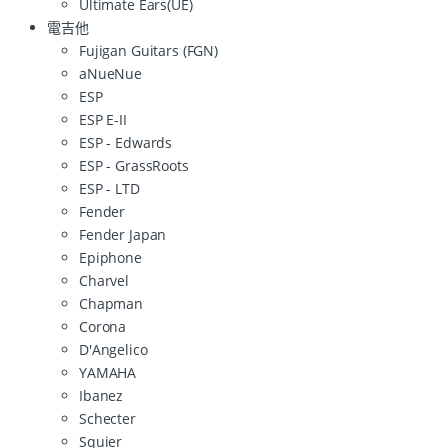
Ultimate Ears(UE)
電吉他
Fujigan Guitars (FGN)
aNueNue
ESP
ESP E-II
ESP - Edwards
ESP - GrassRoots
ESP - LTD
Fender
Fender Japan
Epiphone
Charvel
Chapman
Corona
D'Angelico
YAMAHA
Ibanez
Schecter
Squier