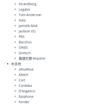
Strandberg
Legator
Tom Anderson
Xotic
Jamstik Midi
Jackson EG
PRS
Bacchus
ORIES
Gretsch
魔捷尼爾 Mojolnir
木吉他
aNueNue
ANKH
Cort
Cordoba
D'Angelico
Epiphone
Fender