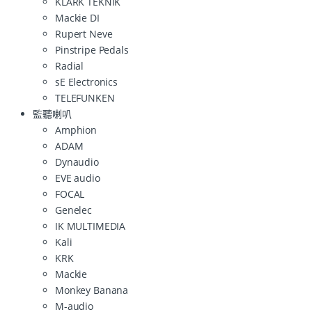
KLARK TEKNIK
Mackie DI
Rupert Neve
Pinstripe Pedals
Radial
sE Electronics
TELEFUNKEN
監聽喇叭
Amphion
ADAM
Dynaudio
EVE audio
FOCAL
Genelec
IK MULTIMEDIA
Kali
KRK
Mackie
Monkey Banana
M-audio