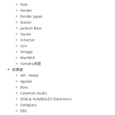
FGN
Fender
Fender Japan
Ibanez
Jackson Bass
Squier
Schecter
Sire
Vintage
WarWick
Yamaha貝斯
效果器
API - Pedal
Aguilar
Boss
Caveman Audio
DSM & HUMBOLDT Electronics
Darkglass
EBS