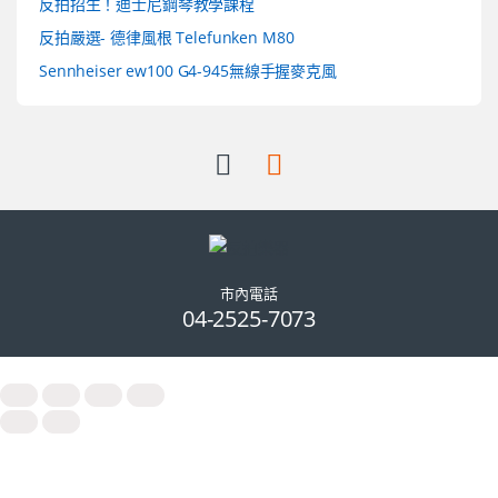
反拍招生！迪士尼鋼琴教學課程
反拍嚴選- 德律風根 Telefunken M80
Sennheiser ew100 G4-945無線手握麥克風
市內電話
04-2525-7073