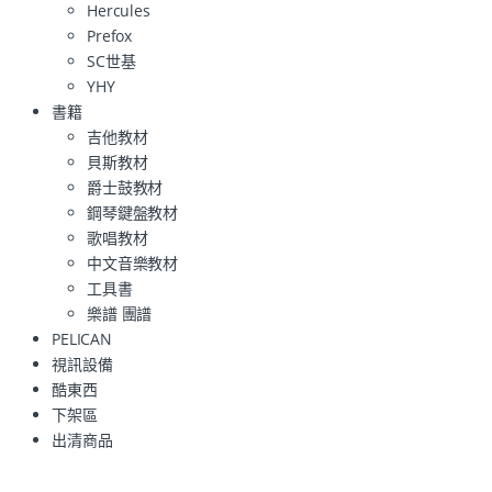
Hercules
Prefox
SC世基
YHY
書籍
吉他教材
貝斯教材
爵士鼓教材
鋼琴鍵盤教材
歌唱教材
中文音樂教材
工具書
樂譜 團譜
PELICAN
視訊設備
酷東西
下架區
出清商品