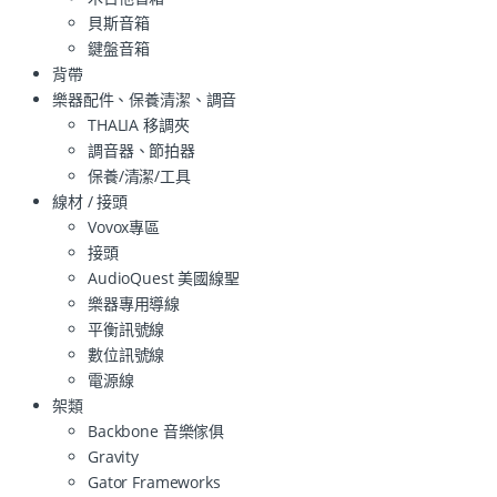
貝斯音箱
鍵盤音箱
背帶
樂器配件、保養清潔、調音
THALIA 移調夾
調音器、節拍器
保養/清潔/工具
線材 / 接頭
Vovox專區
接頭
AudioQuest 美國線聖
樂器專用導線
平衡訊號線
數位訊號線
電源線
架類
Backbone 音樂傢俱
Gravity
Gator Frameworks