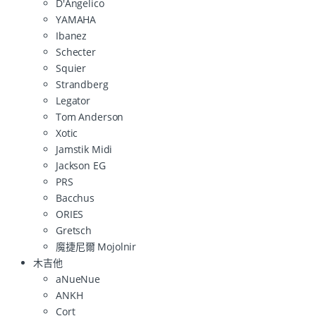
D'Angelico
YAMAHA
Ibanez
Schecter
Squier
Strandberg
Legator
Tom Anderson
Xotic
Jamstik Midi
Jackson EG
PRS
Bacchus
ORIES
Gretsch
魔捷尼爾 Mojolnir
木吉他
aNueNue
ANKH
Cort