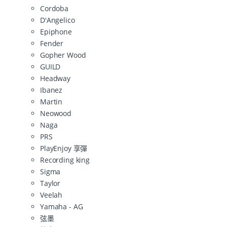
Cordoba
D'Angelico
Epiphone
Fender
Gopher Wood
GUILD
Headway
Ibanez
Martin
Neowood
Naga
PRS
PlayEnjoy 享彈
Recording king
Sigma
Taylor
Veelah
Yamaha - AG
弦墨