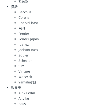
拾音器
貝斯
Bacchus
Corona
Charvel bass
FGN
Fender
Fender Japan
Ibanez
Jackson Bass
Squier
Schecter
Sire
Vintage
WarWick
Yamaha貝斯
效果器
API - Pedal
Aguilar
Boss