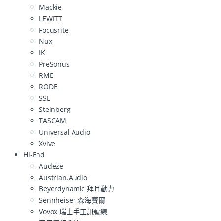
Mackie
LEWITT
Focusrite
Nux
IK
PreSonus
RME
RODE
SSL
Steinberg
TASCAM
Universal Audio
Xvive
Hi-End
Audeze
Austrian.Audio
Beyerdynamic 拜耳動力
Sennheiser 森海賽爾
Vovox 瑞士手工訊號線