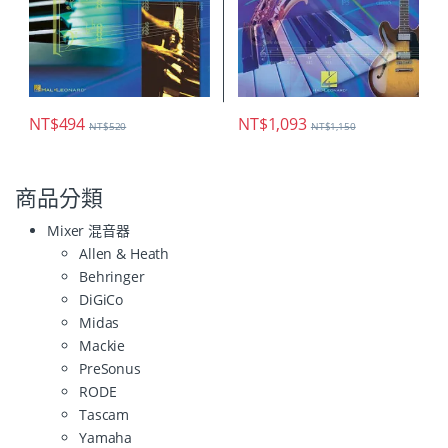
NT$
1,093
NT$
494
NT$
1,150
NT$
520
商品分類
Mixer 混音器
Allen & Heath
Behringer
DiGiCo
Midas
Mackie
PreSonus
RODE
Tascam
Yamaha