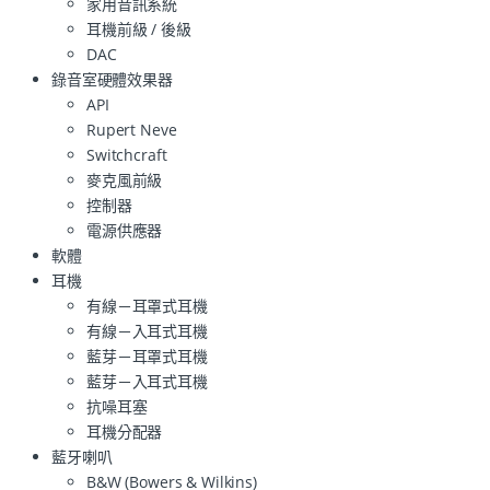
家用音訊系統
耳機前級 / 後級
DAC
錄音室硬體效果器
API
Rupert Neve
Switchcraft
麥克風前級
控制器
電源供應器
軟體
耳機
有線－耳罩式耳機
有線－入耳式耳機
藍芽－耳罩式耳機
藍芽－入耳式耳機
抗噪耳塞
耳機分配器
藍牙喇叭
B&W (Bowers & Wilkins)