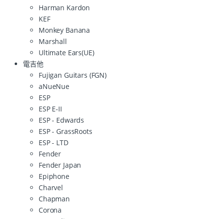
Harman Kardon
KEF
Monkey Banana
Marshall
Ultimate Ears(UE)
電吉他
Fujigan Guitars (FGN)
aNueNue
ESP
ESP E-II
ESP - Edwards
ESP - GrassRoots
ESP - LTD
Fender
Fender Japan
Epiphone
Charvel
Chapman
Corona