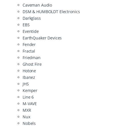
Caveman Audio
DSM & HUMBOLDT Electronics
Darkglass
EBS
Eventide
EarthQuaker Devices
Fender
Fractal
Friedman
Ghost Fire
Hotone
Ibanez
JHS
Kemper
Line 6
M-VAVE
MXR
Nux
Nobels