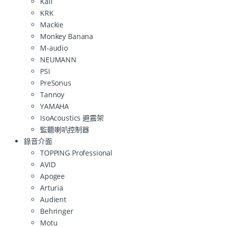
Kali
KRK
Mackie
Monkey Banana
M-audio
NEUMANN
PSI
PreSonus
Tannoy
YAMAHA
IsoAcoustics 避震架
監聽喇叭控制器
錄音介面
TOPPING Professional
AVID
Apogee
Arturia
Audient
Behringer
Motu