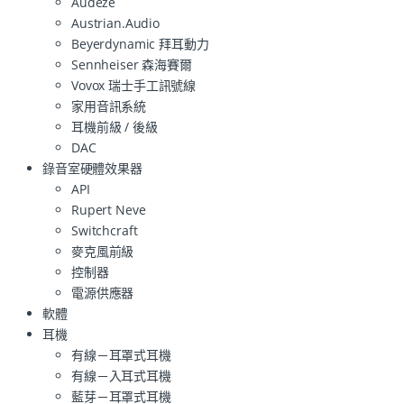
Audeze
Austrian.Audio
Beyerdynamic 拜耳動力
Sennheiser 森海賽爾
Vovox 瑞士手工訊號線
家用音訊系統
耳機前級 / 後級
DAC
錄音室硬體效果器
API
Rupert Neve
Switchcraft
麥克風前級
控制器
電源供應器
軟體
耳機
有線－耳罩式耳機
有線－入耳式耳機
藍芽－耳罩式耳機