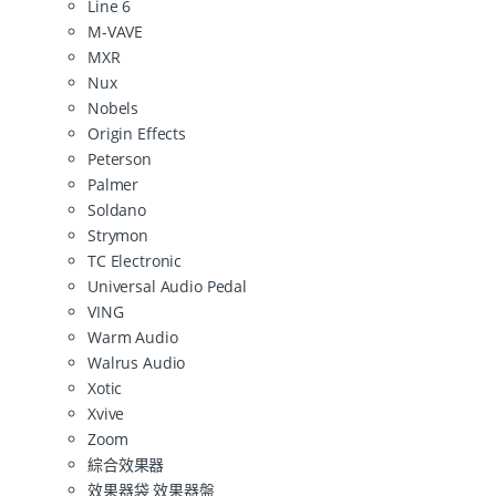
Line 6
M-VAVE
MXR
Nux
Nobels
Origin Effects
Peterson
Palmer
Soldano
Strymon
TC Electronic
Universal Audio Pedal
VING
Warm Audio
Walrus Audio
Xotic
Xvive
Zoom
綜合效果器
效果器袋 效果器盤