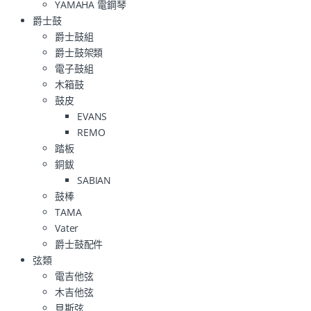
YAMAHA 電鋼琴
爵士鼓
爵士鼓組
爵士鼓架類
電子鼓組
木箱鼓
鼓皮
EVANS
REMO
踏板
銅鈸
SABIAN
鼓棒
TAMA
Vater
爵士鼓配件
弦類
電吉他弦
木吉他弦
貝斯弦