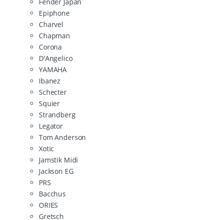
Fender Japan
Epiphone
Charvel
Chapman
Corona
D'Angelico
YAMAHA
Ibanez
Schecter
Squier
Strandberg
Legator
Tom Anderson
Xotic
Jamstik Midi
Jackson EG
PRS
Bacchus
ORIES
Gretsch