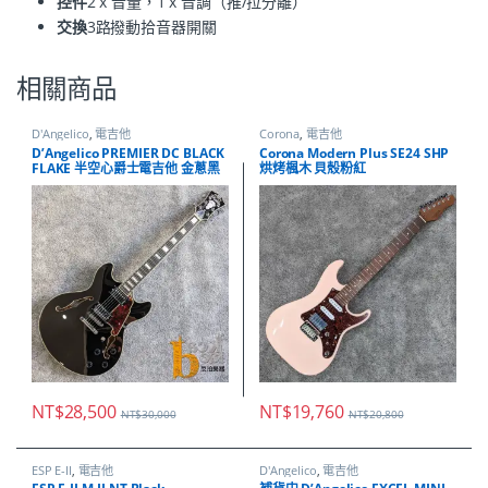
控件
2 x 音量，1 x 音調（推/拉分離）
交換
3路撥動拾音器開關
相關商品
D'Angelico
,
電吉他
Corona
,
電吉他
D’Angelico PREMIER DC BLACK
Corona Modern Plus SE24 SHP
FLAKE 半空心爵士電吉他 金蔥黑
烘烤楓木 貝殼粉紅
NT$
28,500
NT$
19,760
NT$
30,000
NT$
20,800
ESP E-II
,
電吉他
D'Angelico
,
電吉他