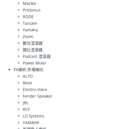
Mackie
PreSonus
RODE
Tascam
Yamaha
Zoom
數位混音器
類比混音器
Podcast 混音器
Power Mixer
PA喇叭 外場喇叭
ALTO
Bose
Electro-Voice
Fender Speaker
JBL
RCF
LD Systems
YAMAHA