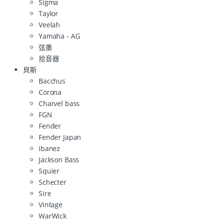
Sigma
Taylor
Veelah
Yamaha - AG
弦墨
拾音器
貝斯
Bacchus
Corona
Charvel bass
FGN
Fender
Fender Japan
Ibanez
Jackson Bass
Squier
Schecter
Sire
Vintage
WarWick