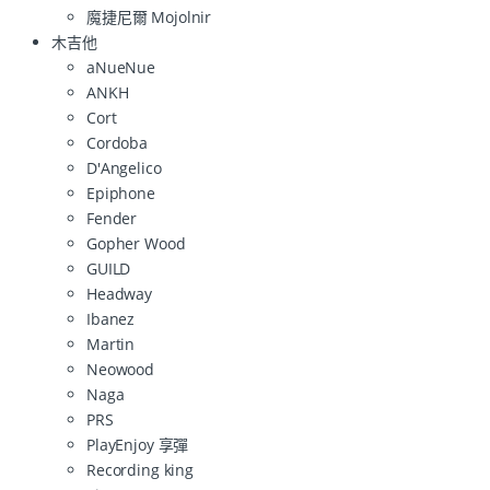
魔捷尼爾 Mojolnir
木吉他
aNueNue
ANKH
Cort
Cordoba
D'Angelico
Epiphone
Fender
Gopher Wood
GUILD
Headway
Ibanez
Martin
Neowood
Naga
PRS
PlayEnjoy 享彈
Recording king