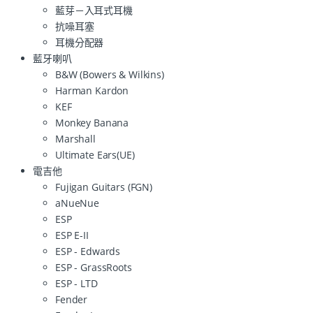
藍芽－入耳式耳機
抗噪耳塞
耳機分配器
藍牙喇叭
B&W (Bowers & Wilkins)
Harman Kardon
KEF
Monkey Banana
Marshall
Ultimate Ears(UE)
電吉他
Fujigan Guitars (FGN)
aNueNue
ESP
ESP E-II
ESP - Edwards
ESP - GrassRoots
ESP - LTD
Fender