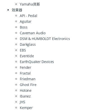
Yamaha貝斯
效果器
API - Pedal
Aguilar
Boss
Caveman Audio
DSM & HUMBOLDT Electronics
Darkglass
EBS
Eventide
EarthQuaker Devices
Fender
Fractal
Friedman
Ghost Fire
Hotone
Ibanez
JHS
Kemper