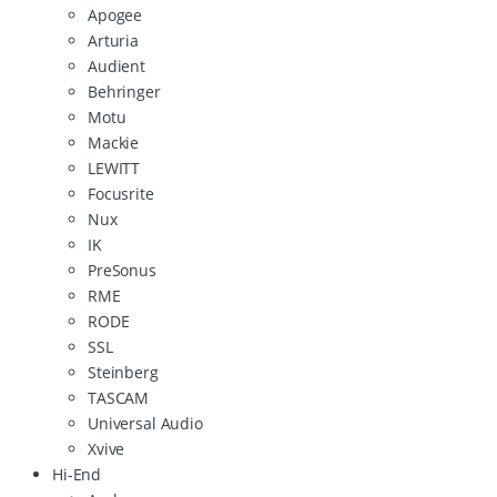
Apogee
Arturia
Audient
Behringer
Motu
Mackie
LEWITT
Focusrite
Nux
IK
PreSonus
RME
RODE
SSL
Steinberg
TASCAM
Universal Audio
Xvive
Hi-End