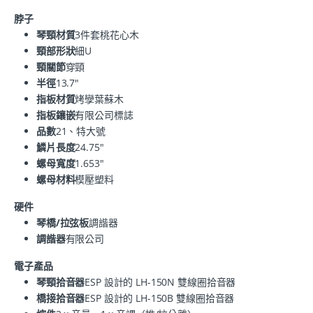
脖子
琴頸材質
3件套桃花心木
頸部形狀
細U
頸關節
穿頸
半徑
13.7"
指板材質
烤孿葉蘇木
指板鑲嵌
有限公司標誌
品數
21、特大號
鱗片長度
24.75"
螺母寬度
1.653"
螺母材料
模壓塑料
硬件
琴橋/拉弦板
調諧器
調諧器
有限公司
電子產品
琴頸拾音器
ESP 設計的 LH-150N 雙線圈拾音器
橋接拾音器
ESP 設計的 LH-150B 雙線圈拾音器