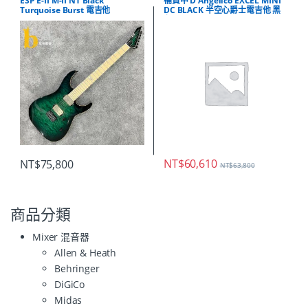
ESP E-II M-II NT Black
補貨中 D’Angelico EXCEL MINI
Turquoise Burst 電吉他
DC BLACK 半空心爵士電吉他 黑
色
NT$
60,610
NT$
75,800
NT$
63,800
商品分類
Mixer 混音器
Allen & Heath
Behringer
DiGiCo
Midas