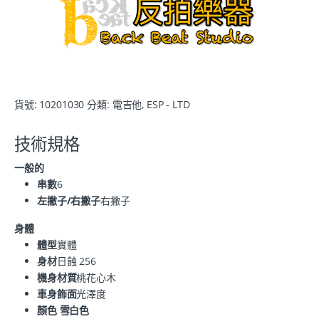
貨號:
10201030
分類:
電吉他
,
ESP - LTD
技術規格
一般的
串數
6
左撇子/右撇子
右撇子
身體
體型
實體
身材
日蝕 256
機身材質
桃花心木
車身飾面
光澤度
顏色 雪白色