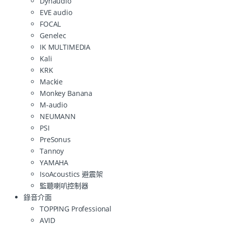
Dynaudio
EVE audio
FOCAL
Genelec
IK MULTIMEDIA
Kali
KRK
Mackie
Monkey Banana
M-audio
NEUMANN
PSI
PreSonus
Tannoy
YAMAHA
IsoAcoustics 避震架
監聽喇叭控制器
錄音介面
TOPPING Professional
AVID