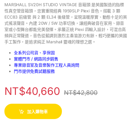
MARSHALL SV20H STUDIO VINTAGE 音箱頭 是英國製造的指標
性真空管音箱頭，忠實重現經典 1959SLP Plexi 音色。搭載 3 顆
ECC83 前級管 與 2 顆 EL34 後級管，呈現溫暖厚實、動態十足的英
式搖滾聲音。內建 20W / 5W 功率切換，讓經典破音在家用、錄音
室或小型舞台都能完美發揮。承襲正統 Plexi 四輸入設計，可混合高
頻與正常聲道，音色從藍調到激烈主奏皆游刃有餘。輕巧便攜的英國
手工製作，是追求純正 Marshall 靈魂的理想之選。
全系列公司貨、享保固
實體門市 / 網路同步銷售
專業錄音室及音樂製作工程人員詢問
門市提供免費試聽服務
NT$
40,660
NT$
42,800
加入購物車