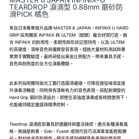
TEARDROP 淚滴型 0.88mm 磨砂防
滑PICK 橘色
來自日本專業撥片品牌 MASTER 8 JAPAN，INFINIX U HARD
GRIP 採用獨家 INFINIX 與 ULTEM（塑鋼）複合材質打造，融
合 INFINIX 的耐用性、柔韌性與形狀記憶特性，以及 ULTEM
的高硬度、清晰音色與優異發音表現。經過大量材料測試與專
業樂手實戰驗證，最終研發出黃金比例配方，帶來兼具手感、
音色與耐用度的全方位演奏體驗。
此系列採用獨特拋光工藝打造圓滑邊緣，可降低撥弦噪音並提
升演奏流暢度，同時保有清晰有力的音色表現。搭配新開發的
Hard Grip 磨砂防滑設計，即使在高強度演奏或長時間使用下，
也能維持穩定握感與精準控制。
Teardrop 淚滴造型兼具舒適握持與靈活操控，適合各種演奏風
格，無論是刷奏、Solo、Fusion 或現代技巧派演奏皆能輕鬆勝
任。對於追求高耐磨性、穩定手感與細膩音色表現的樂手而