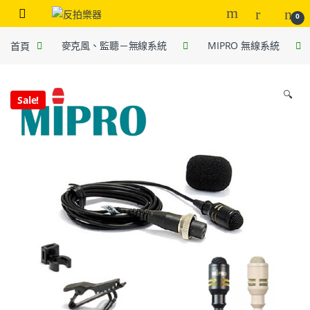
0
首頁
麥克風、監聽－無線系統
MIPRO 無線系統
🔍
Sale!