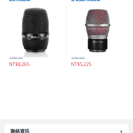
NT$
8,700
NT$
5,500
NT$
8,265
NT$
5,225
聯絡資訊