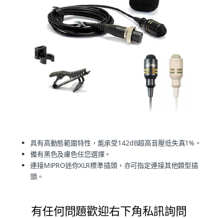
具有高動態範圍特性，能承受142dB超高音壓低失真1%。
備有黑色及膚色任您選擇。
連接MIPRO迷你XLR標準插頭，亦可指定連接其他類型插
頭。
有任何問題歡迎右下角私訊詢問