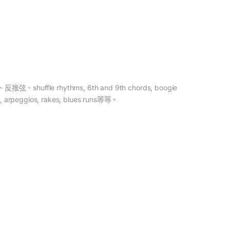
、反推弦、
shuffle rhythms, 6th and 9th chords, boogie
, arpeggios, rakes, blues runs
等等。