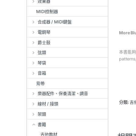
效果器
MIDI控制器
合成器 / MIDI鍵盤
電鋼琴
More Bl
爵士鼓
本書能夠
弦類
patterns
琴袋
音箱
背帶
樂器配件、保養清潔、調音
分類:
吉
線材 / 接頭
架類
書籍
吉他教材