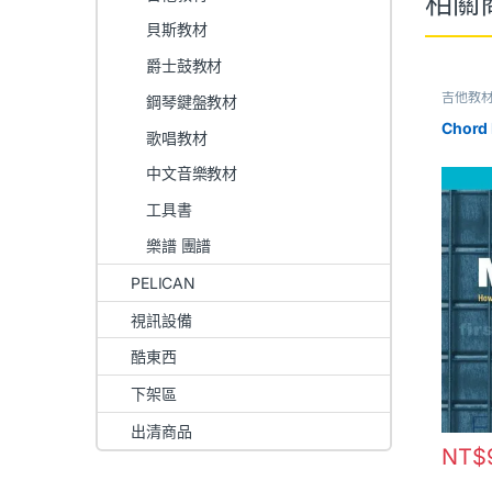
相關
貝斯教材
爵士鼓教材
吉他教
鋼琴鍵盤教材
Chor
歌唱教材
中文音樂教材
工具書
樂譜 團譜
PELICAN
視訊設備
酷東西
下架區
出清商品
NT$