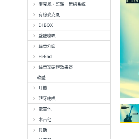
麥克風、監聽－無線系統
有線麥克風
DI BOX
監聽喇叭
錄音介面
Hi-End
錄音室硬體效果器
軟體
耳機
藍牙喇叭
電吉他
木吉他
貝斯