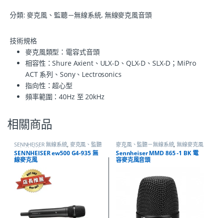
分類:
麥克風、監聽－無線系統
,
無線麥克風音頭
技術規格
麥克風類型：電容式音頭
相容性：Shure Axient、ULX-D、QLX-D、SLX-D；MiPro
ACT 系列、Sony、Lectrosonics
指向性：超心型
頻率範圍：40Hz 至 20kHz
相關商品
SENNHEISER 無線系統
,
麥克風、監聽
麥克風、監聽－無線系統
,
無線麥克風
－無線系統
音頭
SENNHEISER ew500 G4-935 無
Sennheiser MMD 865 -1 BK 電
線麥克風
容麥克風音頭