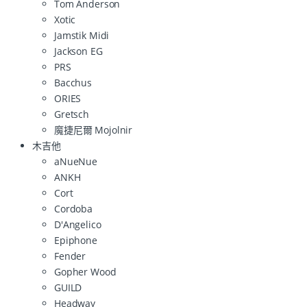
Tom Anderson
Xotic
Jamstik Midi
Jackson EG
PRS
Bacchus
ORIES
Gretsch
魔捷尼爾 Mojolnir
木吉他
aNueNue
ANKH
Cort
Cordoba
D'Angelico
Epiphone
Fender
Gopher Wood
GUILD
Headway