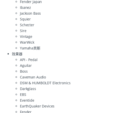
Fender Japan
Ibanez
Jackson Bass
Squier
Schecter
Sire
Vintage
WarWick
Yamaha貝斯
效果器
API - Pedal
Aguilar
Boss
Caveman Audio
DSM & HUMBOLDT Electronics
Darkglass
EBS
Eventide
EarthQuaker Devices
Fender