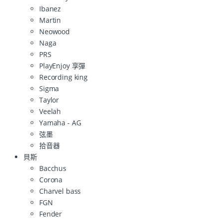
Ibanez
Martin
Neowood
Naga
PRS
PlayEnjoy 享彈
Recording king
Sigma
Taylor
Veelah
Yamaha - AG
弦墨
拾音器
貝斯
Bacchus
Corona
Charvel bass
FGN
Fender