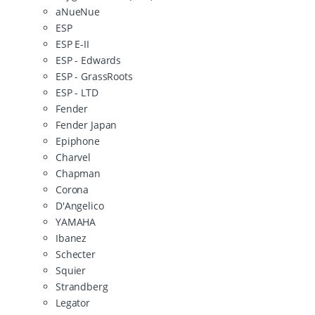
aNueNue
ESP
ESP E-II
ESP - Edwards
ESP - GrassRoots
ESP - LTD
Fender
Fender Japan
Epiphone
Charvel
Chapman
Corona
D'Angelico
YAMAHA
Ibanez
Schecter
Squier
Strandberg
Legator