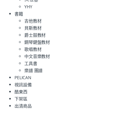
YHY
書籍
吉他教材
貝斯教材
爵士鼓教材
鋼琴鍵盤教材
歌唱教材
中文音樂教材
工具書
樂譜 團譜
PELICAN
視訊設備
酷東西
下架區
出清商品