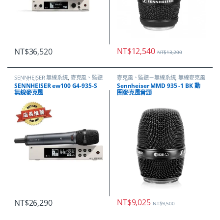
NT$
12,540
NT$
36,520
NT$
13,200
SENNHEISER 無線系統
,
麥克風、監聽
麥克風、監聽－無線系統
,
無線麥克風
－無線系統
音頭
SENNHEISER ew100 G4-935-S
Sennheiser MMD 935 -1 BK 動
無線麥克風
圈麥克風音頭
NT$
9,025
NT$
26,290
NT$
9,500