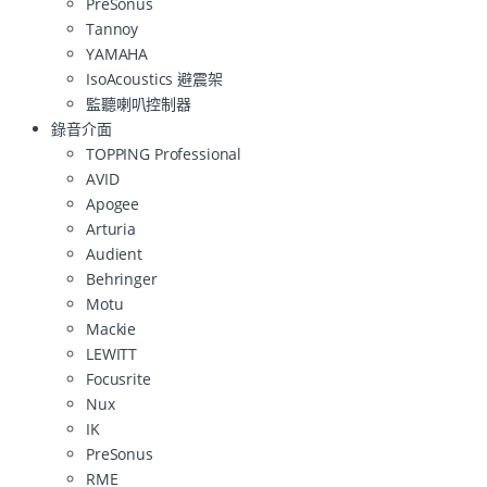
PreSonus
Tannoy
YAMAHA
IsoAcoustics 避震架
監聽喇叭控制器
錄音介面
TOPPING Professional
AVID
Apogee
Arturia
Audient
Behringer
Motu
Mackie
LEWITT
Focusrite
Nux
IK
PreSonus
RME