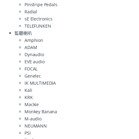
Pinstripe Pedals
Radial
sE Electronics
TELEFUNKEN
監聽喇叭
Amphion
ADAM
Dynaudio
EVE audio
FOCAL
Genelec
IK MULTIMEDIA
Kali
KRK
Mackie
Monkey Banana
M-audio
NEUMANN
PSI