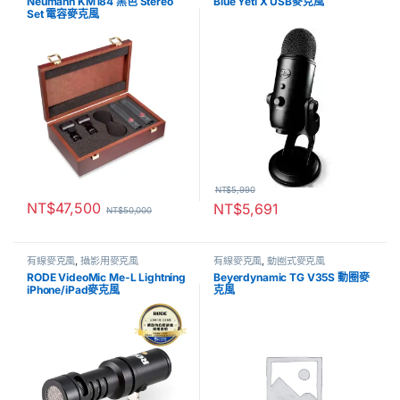
Neumann KM184 黑色 Stereo
Blue Yeti X USB麥克風
Set 電容麥克風
NT$
5,990
NT$
47,500
NT$
5,691
NT$
50,000
有線麥克風
,
攝影用麥克風
有線麥克風
,
動圈式麥克風
RODE VideoMic Me-L Lightning
Beyerdynamic TG V35S 動圈麥
iPhone/iPad麥克風
克風