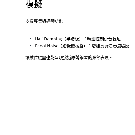
模擬
支援專業級鋼琴功能：
Half Damping（半踏板）：精細控制延音長短
Pedal Noise（踏板機械聲）：增加真實演奏臨場感
讓數位鍵盤也能呈現接近原聲鋼琴的細節表現。