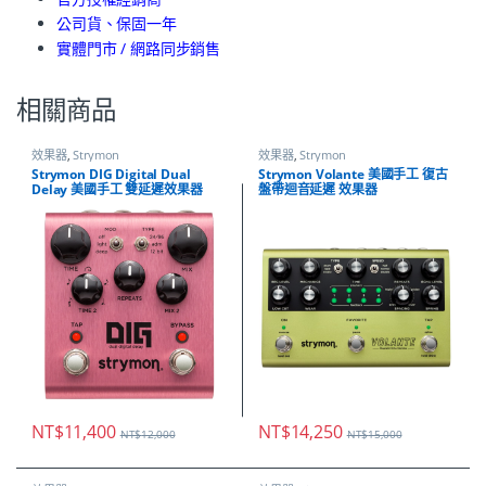
公司貨、保固一年
實體門市 / 網路同步銷售
相關商品
效果器
,
Strymon
效果器
,
Strymon
Strymon DIG Digital Dual
Strymon Volante 美國手工 復古
Delay 美國手工 雙延遲效果器
盤帶迴音延遲 效果器
NT$
11,400
NT$
14,250
NT$
12,000
NT$
15,000