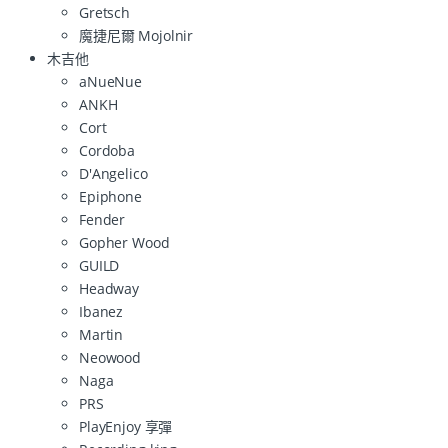
Gretsch
魔捷尼爾 Mojolnir
木吉他
aNueNue
ANKH
Cort
Cordoba
D'Angelico
Epiphone
Fender
Gopher Wood
GUILD
Headway
Ibanez
Martin
Neowood
Naga
PRS
PlayEnjoy 享彈