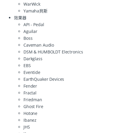
WarWick
Yamaha貝斯
效果器
API - Pedal
Aguilar
Boss
Caveman Audio
DSM & HUMBOLDT Electronics
Darkglass
EBS
Eventide
EarthQuaker Devices
Fender
Fractal
Friedman
Ghost Fire
Hotone
Ibanez
JHS