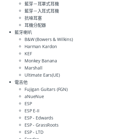
藍芽－耳罩式耳機
藍芽－入耳式耳機
抗噪耳塞
耳機分配器
藍牙喇叭
B&W (Bowers & Wilkins)
Harman Kardon
KEF
Monkey Banana
Marshall
Ultimate Ears(UE)
電吉他
Fujigan Guitars (FGN)
aNueNue
ESP
ESP E-II
ESP - Edwards
ESP - GrassRoots
ESP - LTD