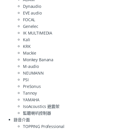
Dynaudio
EVE audio
FOCAL
Genelec
IK MULTIMEDIA
Kali
KRK
Mackie
Monkey Banana
M-audio
NEUMANN
PSI
PreSonus
Tannoy
YAMAHA
IsoAcoustics 避震架
監聽喇叭控制器
錄音介面
TOPPING Professional