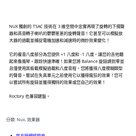
NUX 獨創的 TSAC 技術在 3 維空間中忠實再現了旋轉的下揚聲
器和高音轉子喇叭的鬱鬱蔥蔥的旋轉聲音！它甚至可以模擬放
大器的過載並捕捉電機加速和減速時的微妙效果變化！
它的複音八度部分為您提供 +1 八度和 -1 八度，讓您的吉他聽
起來像風琴。跟踪快速準確！如果您將 Balance 旋鈕調到零並
且僅使用其板載模擬過載和八度音程，您將獲得八度模糊類型
的聲音。嘗試在失真單元之前使用它以獲得瘋狂的效果！您可
以嘗試所有旋鈕並獲得獨特的效果或您自己的效果！
Roctory 也兼容鍵盤。
分類:
Nux
,
效果器
官方授權經銷商