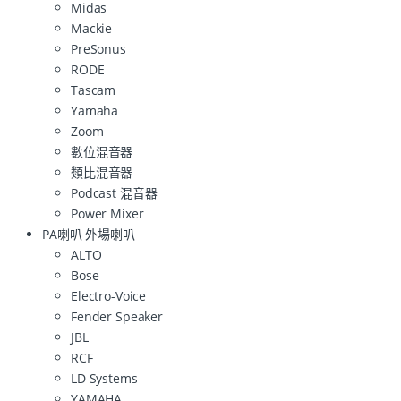
Midas
Mackie
PreSonus
RODE
Tascam
Yamaha
Zoom
數位混音器
類比混音器
Podcast 混音器
Power Mixer
PA喇叭 外場喇叭
ALTO
Bose
Electro-Voice
Fender Speaker
JBL
RCF
LD Systems
YAMAHA