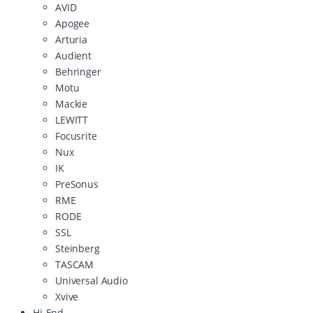
AVID
Apogee
Arturia
Audient
Behringer
Motu
Mackie
LEWITT
Focusrite
Nux
IK
PreSonus
RME
RODE
SSL
Steinberg
TASCAM
Universal Audio
Xvive
Hi-End