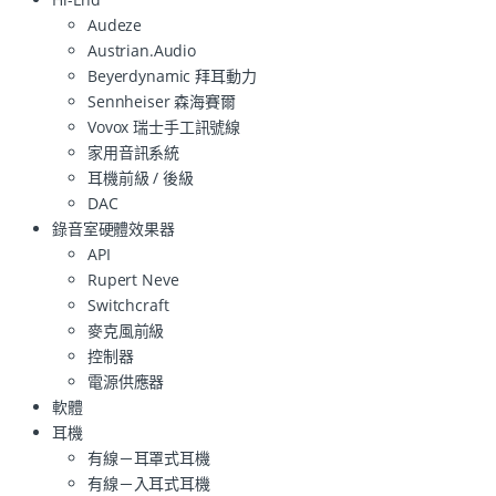
Audeze
Austrian.Audio
Beyerdynamic 拜耳動力
Sennheiser 森海賽爾
Vovox 瑞士手工訊號線
家用音訊系統
耳機前級 / 後級
DAC
錄音室硬體效果器
API
Rupert Neve
Switchcraft
麥克風前級
控制器
電源供應器
軟體
耳機
有線－耳罩式耳機
有線－入耳式耳機