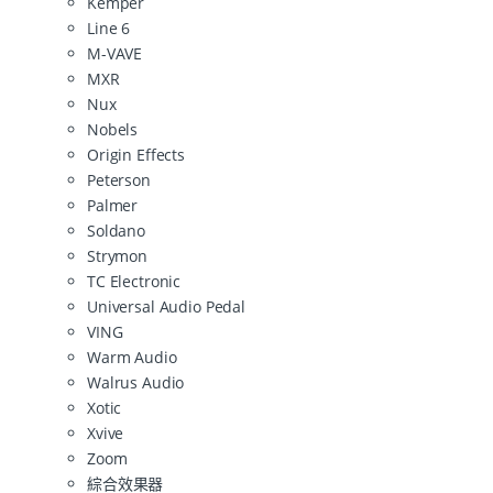
Kemper
Line 6
M-VAVE
MXR
Nux
Nobels
Origin Effects
Peterson
Palmer
Soldano
Strymon
TC Electronic
Universal Audio Pedal
VING
Warm Audio
Walrus Audio
Xotic
Xvive
Zoom
綜合效果器