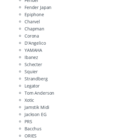
Fender
Fender Japan
Epiphone
Charvel
Chapman
Corona
D'Angelico
YAMAHA
Ibanez
Schecter
Squier
Strandberg
Legator
Tom Anderson
Xotic
Jamstik Midi
Jackson EG
PRS
Bacchus
ORIES