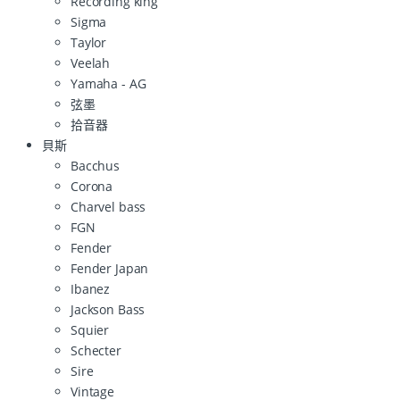
Recording king
Sigma
Taylor
Veelah
Yamaha - AG
弦墨
拾音器
貝斯
Bacchus
Corona
Charvel bass
FGN
Fender
Fender Japan
Ibanez
Jackson Bass
Squier
Schecter
Sire
Vintage