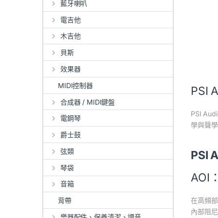
藍牙喇叭
電吉他
木吉他
貝斯
效果器
MIDI控制器
PSI 
合成器 / MIDI鍵盤
PSI Aud
電鋼琴
學與聲學
爵士鼓
弦類
PSI
琴袋
AO
音箱
在高頻部
背帶
內部阻尼
樂器配件、保養清潔、調音