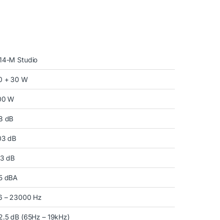
14-M Studio
0 + 30 W
00 W
8 dB
03 dB
13 dB
5 dBA
6 – 23000 Hz
2.5 dB (65Hz – 19kHz)