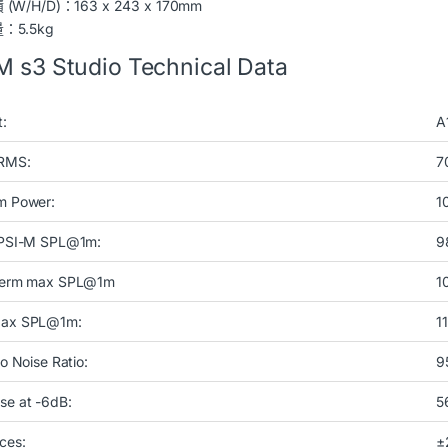
 (W/H/D)：163 x 243 x 170mm
：5.5kg
M s3 Studio Technical Data
t:
A
RMS:
7
m Power:
1
 PSI-M SPL@1m:
9
Term max SPL@1m
1
Max SPL@1m:
1
to Noise Ratio:
9
se at -6dB:
5
ces:
±