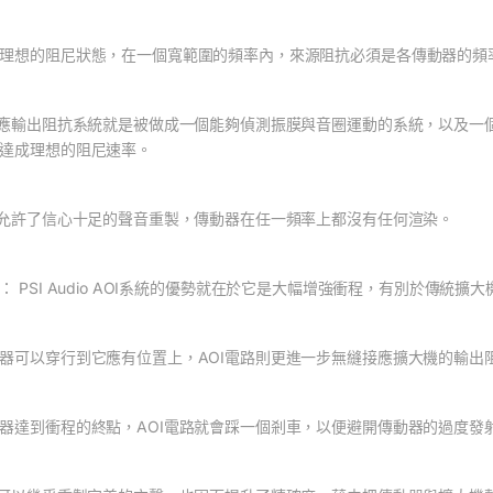
理想的阻尼狀態，在一個寬範圍的頻率內，來源阻抗必須是各傳動器的頻
適應輸出阻抗系統就是被做成一個能夠偵測振膜與音圈運動的系統，以及一個經過濾的
達成理想的阻尼速率。
統允許了信心十足的聲音重製，傳動器在任一頻率上都沒有任何渲染。
： PSI Audio AOI系統的優勢就在於它是大幅增強衝程，有別於傳統擴
器可以穿行到它應有位置上，AOI電路則更進一步無縫接應擴大機的輸出
器達到衝程的終點，AOI電路就會踩一個剎車，以便避開傳動器的過度發