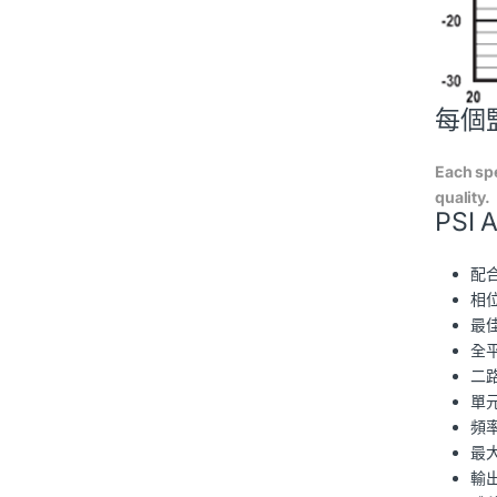
每個
Each spe
quality.
PSI
配
相
最
全
二
單元
頻率
最大
輸出