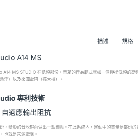
描述
規格
Audio A14 MS
io A14 MS STUDIO
在低頻部份，音箱的行為範式就如一個抑挫低頻的高
懸浮）以及來源電阻（擴大機）。
 Audio 專利技術
I：自適應輸出阻抗
份，變形的音膜趨向做出一些諧振。在此系統內，運動中的質量是部份的
，也就是來源電阻。