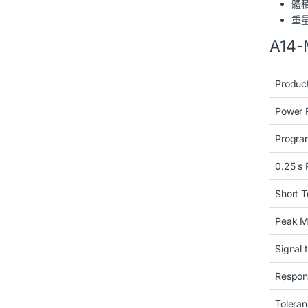
體積
重量
A14-
Produc
Power 
Progra
0.25 s
Short 
Peak 
Signal 
Respon
Toleran