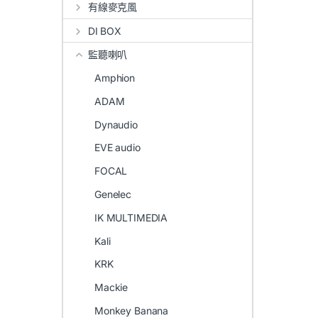
有線麥克風
DI BOX
監聽喇叭
Amphion
ADAM
Dynaudio
EVE audio
FOCAL
Genelec
IK MULTIMEDIA
Kali
KRK
Mackie
Monkey Banana