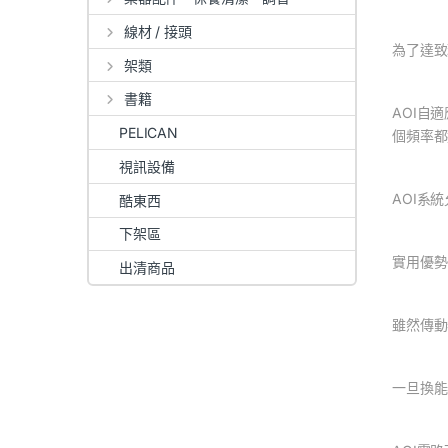
線材 / 接頭
為了達致
架類
書籍
AOI自
PELICAN
個頻率都
視訊設備
AOI系
酷東西
下架區
實用優勢
出清商品
雖然傳動
一旦換能