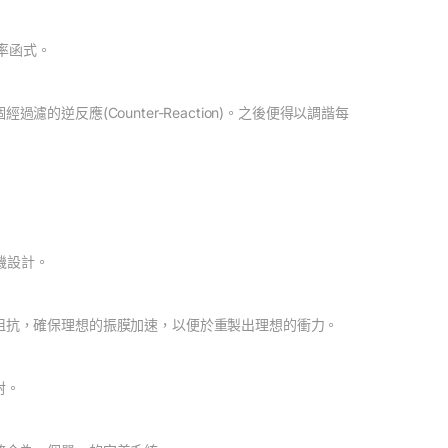
率函式。
逆反應(Counter-Reaction)。之後便得以調諧每
大機設計。
阻抗，確保理想的振膜加速，以便於重製出理想的衝力。
射。