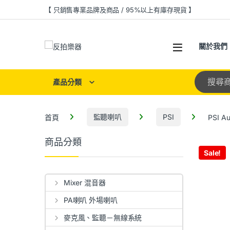
【 只銷售專業品牌及商品 / 95%以上有庫存現貨 】
關於我們
產品分類
首頁
監聽喇叭
PSI
PSI A
商品分類
Sale!
Mixer 混音器
PA喇叭 外場喇叭
麥克風、監聽－無線系統