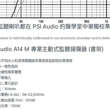
監聽喇叭都在 PSI Audio 的聲學室中單
aker is individually calibrated in our anechoic chamber and is deli
 Audio A14 M 專業主動式監聽揚聲器 (書架)
合不同大小的音樂鑑聽或多聲道家庭影院欣賞環境
位一致性指向
佳線性頻率響應
平衡輸入
路二單元設計
：104mm
響應(-6 db)：56-22,000Hz
輸出音壓 (1m)：101dB
功率：100W