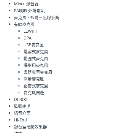
Mixer 混音器
PA喇叭 外場喇叭
麥克風、監聽－無線系統
有線麥克風
LEWITT
DPA
USB麥克風
電容式麥克風
動圈式麥克風
攝影用麥克風
樂器收音麥克風
測量麥克風
鋁帶式麥克風
麥克風周邊
DI BOX
監聽喇叭
錄音介面
Hi-End
錄音室硬體效果器