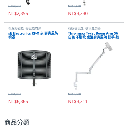
NT$
2,480
NT$
3,400
NT$
2,356
NT$
3,230
有線麥克風
,
麥克風周邊
有線麥克風
,
麥克風周邊
sE Electronics RF-X 灰 麥克風防
Thronmax Twist Boom Arm S6
噴罩
白色 不腳軟 桌邊麥克風架 怪手 懸
臂架
NT$
6,700
NT$
3,380
NT$
6,365
NT$
3,211
商品分類