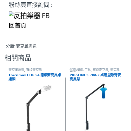
粉絲頁直接詢問 :
回首頁
分類:
麥克風周邊
相關商品
麥克風周邊
,
有線麥克風
保養/清潔/工具
,
有線麥克風
,
麥克風
周邊
Thronmax CLIP S4 隱線麥克風桌
PRESONUS PBA-2 桌邊型懸臂麥
邊架
克風架