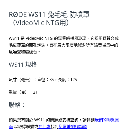
RØDE WS11 兔毛毛 防噴罩
（VideoMic NTG用）
WS11 是 VideoMic NTG 的專業級擋風玻璃。它採用透聲合成
毛皮覆蓋的開孔泡沫，旨在最大限度地減少所有錄音場景中的
風噪聲和爆破音。
WS11 規格
尺寸（毫米）：直徑：85，長度：125
重量（克）：21
聯絡：
如果您有關於 WS11 的問題或支持查詢，請轉到
我們的聯繫頁
面
以取得聯繫或
在此處
找到
您當地的經銷商