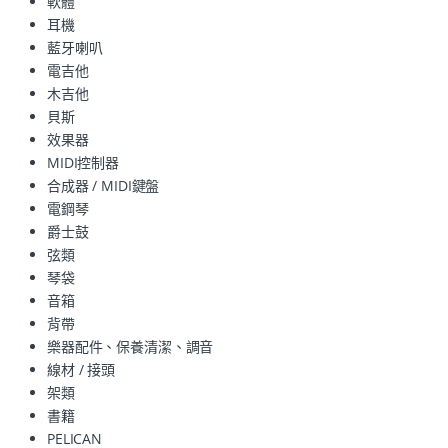
軟體
耳機
藍牙喇叭
電吉他
木吉他
貝斯
效果器
MIDI控制器
合成器 / MIDI鍵盤
電鋼琴
爵士鼓
弦類
琴袋
音箱
背帶
樂器配件、保養清潔、調音
線材 / 接頭
架類
書籍
PELICAN