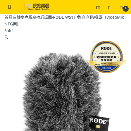
0
首頁
有線麥克風
麥克風周邊
RØDE WS11 兔毛毛 防噴罩（VideoMic
NTG用）
Sale!
🔍