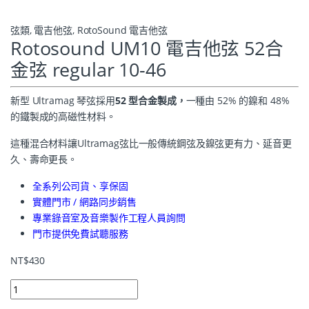
弦類
,
電吉他弦
,
RotoSound 電吉他弦
Rotosound UM10 電吉他弦 52合
金弦 regular 10-46
新型 Ultramag 琴弦採用
52 型合金製成，
一種由 52% 的鎳和 48%
的鐵製成的高磁性材料。
這種混合材料讓Ultramag弦比一般傳統鋼弦及鎳弦更有力、延音更
久、壽命更長。
全系列公司貨、享保固
實體門市 / 網路同步銷售
專業錄音室及音樂製作工程人員詢問
門市提供免費試聽服務
NT$
430