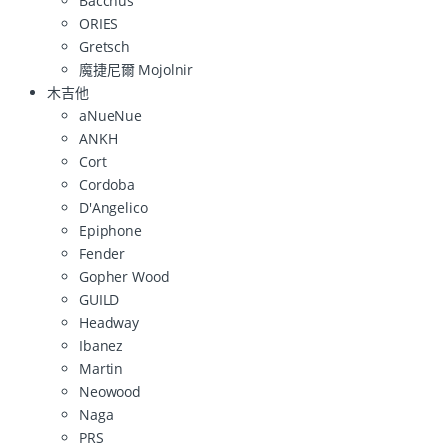
Bacchus
ORIES
Gretsch
魔捷尼爾 Mojolnir
木吉他
aNueNue
ANKH
Cort
Cordoba
D'Angelico
Epiphone
Fender
Gopher Wood
GUILD
Headway
Ibanez
Martin
Neowood
Naga
PRS