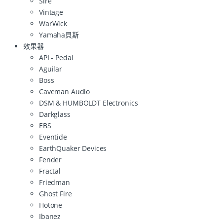
Sire
Vintage
WarWick
Yamaha貝斯
效果器
API - Pedal
Aguilar
Boss
Caveman Audio
DSM & HUMBOLDT Electronics
Darkglass
EBS
Eventide
EarthQuaker Devices
Fender
Fractal
Friedman
Ghost Fire
Hotone
Ibanez