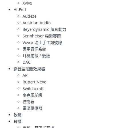
Xvive
Hi-End
Audeze
Austrian.Audio
Beyerdynamic 拜耳動力
Sennheiser 森海賽爾
Vovox 瑞士手工訊號線
家用音訊系統
耳機前級 / 後級
DAC
錄音室硬體效果器
API
Rupert Neve
Switchcraft
麥克風前級
控制器
電源供應器
軟體
耳機
有線－耳罩式耳機