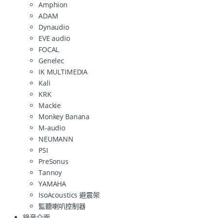
Amphion
ADAM
Dynaudio
EVE audio
FOCAL
Genelec
IK MULTIMEDIA
Kali
KRK
Mackie
Monkey Banana
M-audio
NEUMANN
PSI
PreSonus
Tannoy
YAMAHA
IsoAcoustics 避震架
監聽喇叭控制器
錄音介面