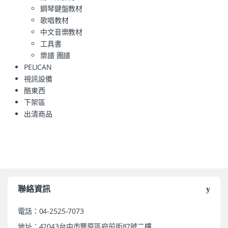
鋼琴鍵盤教材
歌唱教材
中文音樂教材
工具書
樂譜 團譜
PELICAN
視訊設備
酷東西
下架區
出清商品
聯絡資訊
電話：04-2525-7073
地址：42043台中市豐原區府前街87號二樓