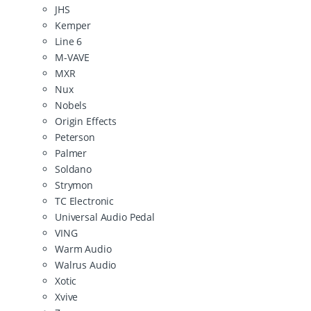
JHS
Kemper
Line 6
M-VAVE
MXR
Nux
Nobels
Origin Effects
Peterson
Palmer
Soldano
Strymon
TC Electronic
Universal Audio Pedal
VING
Warm Audio
Walrus Audio
Xotic
Xvive