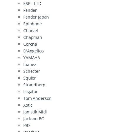
ESP - LTD
Fender
Fender Japan
Epiphone
Charvel
Chapman
Corona
D'Angelico
YAMAHA
Ibanez
Schecter
Squier
Strandberg
Legator
Tom Anderson
Xotic
Jamstik Midi
Jackson EG
PRS