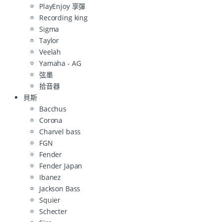
PlayEnjoy 享彈
Recording king
Sigma
Taylor
Veelah
Yamaha - AG
弦墨
拾音器
貝斯
Bacchus
Corona
Charvel bass
FGN
Fender
Fender Japan
Ibanez
Jackson Bass
Squier
Schecter