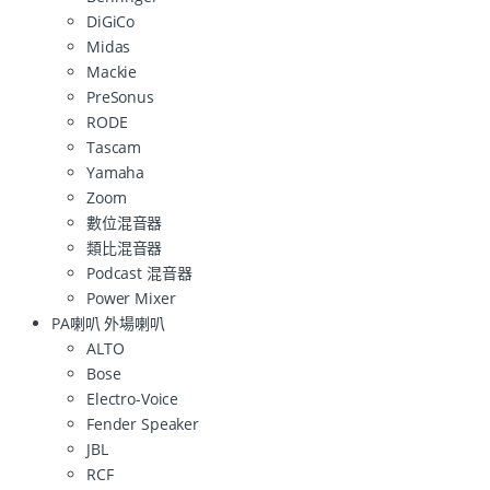
DiGiCo
Midas
Mackie
PreSonus
RODE
Tascam
Yamaha
Zoom
數位混音器
類比混音器
Podcast 混音器
Power Mixer
PA喇叭 外場喇叭
ALTO
Bose
Electro-Voice
Fender Speaker
JBL
RCF