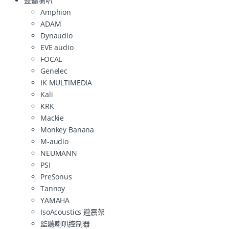
監聽喇叭
Amphion
ADAM
Dynaudio
EVE audio
FOCAL
Genelec
IK MULTIMEDIA
Kali
KRK
Mackie
Monkey Banana
M-audio
NEUMANN
PSI
PreSonus
Tannoy
YAMAHA
IsoAcoustics 避震架
監聽喇叭控制器