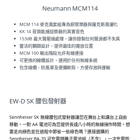
Neumann MCM114
MCM 114 麥克風套組專為銅管樂器與薩克斯風優化
KK 14 音頭能捕捉樂器的真實音色
153dB 最大聲壓級處理，讓你錄製任何聲源都不失真
靈活的鵝頸設計，提供最佳的擺放位置
MCM 100 輸出階段允許有線連接
可更換的線纜設計，適用於任何無線系統
包含線纜、防風罩及便攜軟殼，方便存放與運輸
EW-D SK 腰包發射器
Sennheiser SK 無線腰包式發射器讓您在舞台上和講台上自由
移動。一對 AA 電池可為您提供長達八小時的無線操作時間。想
要走向綠色並在過程中節省一些綠色嗎？連接選購的
Sennheiser BA-70 可充電鋰離子電池組（不含），一次充電即