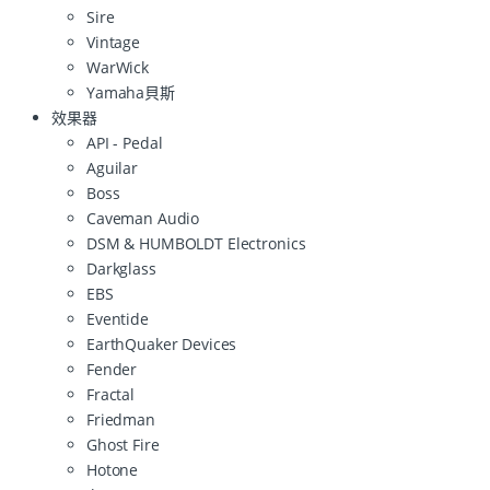
Sire
Vintage
WarWick
Yamaha貝斯
效果器
API - Pedal
Aguilar
Boss
Caveman Audio
DSM & HUMBOLDT Electronics
Darkglass
EBS
Eventide
EarthQuaker Devices
Fender
Fractal
Friedman
Ghost Fire
Hotone