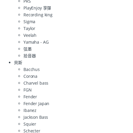
PRS
PlayEnjoy 享彈
Recording king
Sigma
Taylor
Veelah
Yamaha - AG
弦墨
拾音器
貝斯
Bacchus
Corona
Charvel bass
FGN
Fender
Fender Japan
Ibanez
Jackson Bass
Squier
Schecter