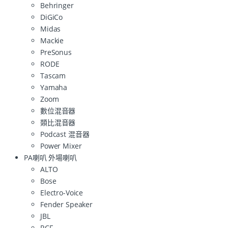
Behringer
DiGiCo
Midas
Mackie
PreSonus
RODE
Tascam
Yamaha
Zoom
數位混音器
類比混音器
Podcast 混音器
Power Mixer
PA喇叭 外場喇叭
ALTO
Bose
Electro-Voice
Fender Speaker
JBL
RCF