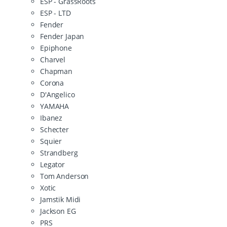
ESP - GrassRoots
ESP - LTD
Fender
Fender Japan
Epiphone
Charvel
Chapman
Corona
D'Angelico
YAMAHA
Ibanez
Schecter
Squier
Strandberg
Legator
Tom Anderson
Xotic
Jamstik Midi
Jackson EG
PRS