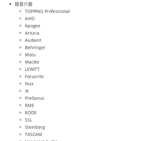
錄音介面
TOPPING Professional
AVID
Apogee
Arturia
Audient
Behringer
Motu
Mackie
LEWITT
Focusrite
Nux
IK
PreSonus
RME
RODE
SSL
Steinberg
TASCAM