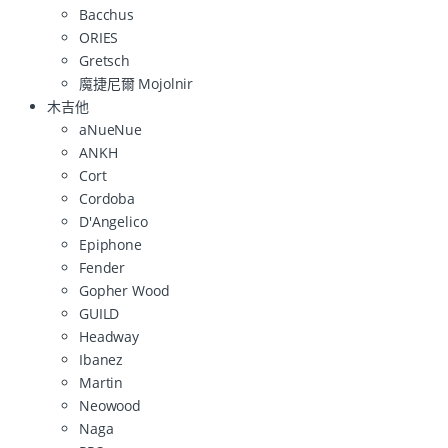
Bacchus
ORIES
Gretsch
魔捷尼爾 Mojolnir
木吉他
aNueNue
ANKH
Cort
Cordoba
D'Angelico
Epiphone
Fender
Gopher Wood
GUILD
Headway
Ibanez
Martin
Neowood
Naga