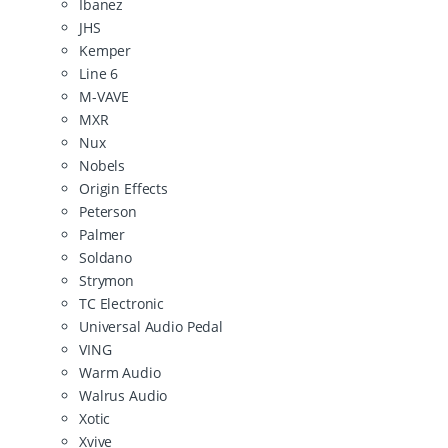
Ibanez
JHS
Kemper
Line 6
M-VAVE
MXR
Nux
Nobels
Origin Effects
Peterson
Palmer
Soldano
Strymon
TC Electronic
Universal Audio Pedal
VING
Warm Audio
Walrus Audio
Xotic
Xvive